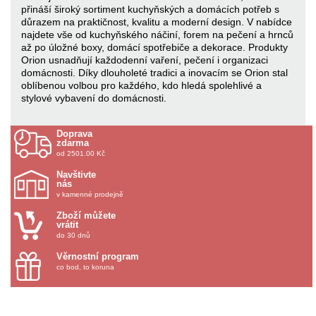
přináší široký sortiment kuchyňských a domácích potřeb s
důrazem na praktičnost, kvalitu a moderní design. V nabídce
najdete vše od kuchyňského náčiní, forem na pečení a hrnců
až po úložné boxy, domácí spotřebiče a dekorace. Produkty
Orion usnadňují každodenní vaření, pečení i organizaci
domácnosti. Díky dlouholeté tradici a inovacím se Orion stal
oblíbenou volbou pro každého, kdo hledá spolehlivé a
stylové vybavení do domácnosti.
Doprava
zdarma
od 2501.00 Kč
Navštivte
nás
v kamenné prodejně
Zboží můžete
vrátit
do 30 dnů
Věrnostní program
co bod, to koruna