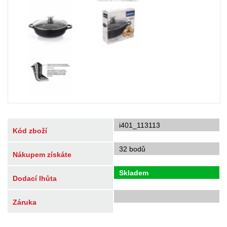
i401_113113
Kód zboží
32 bodů
Nákupem získáte
Skladem
Dodací lhůta
Záruka