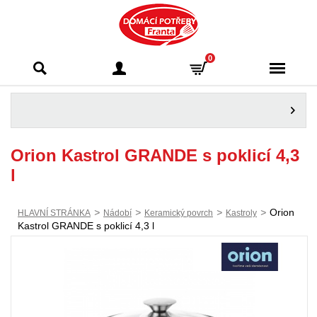
Domácí potřeby
0
Franta - Příbram
Orion Kastrol GRANDE s poklicí 4,3
l
>
>
>
>
Orion
HLAVNÍ STRÁNKA
Nádobí
Keramický povrch
Kastroly
Kastrol GRANDE s poklicí 4,3 l