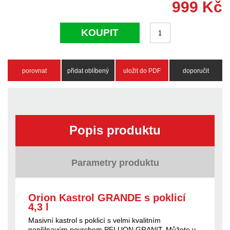
999
Kč
KOUPIT
porovnat
přidat oblíbený
uložit do PDF
doporučit
Popis produktu
Parametry produktu
Orion Kastrol GRANDE s poklicí
4,3 l
Masivní kastrol s poklicí s velmi kvalitním
nepřilnavým povrchem PFLUON GRANIT. Můžete v