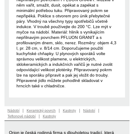
něm vařit, smažit, dusit, opékat a zapékat s
minimální potřebou tuku. Připravovaný pokrm se
nepřipéká. Poklice s otvorem pro únik přebytečné
páry. Vhodný na všechny typy spotřebičů včetně
indukce. V troubě používejte do 200 °C. Lze mýt v
myčce na nádobí. Materiál: hliník s vynikajícím
nepřilnavým povrchem PFLUON GRANIT a s
profilovaným dnem, sklo, nerez. Rozměry: objem 4,3
l, pr. 28 cm, v. 8/14 cm. Doporučujeme použití
kuchyňské chňapky. U plynových sporáků volte
správnou velikost plamene, u elektrických,
sklokeramických a indukčních vařičů je nutné zvolit
odpovídající velikost ploténky. Připravovaný pokrm
lze na sporáku připravit a pak jej vložit do trouby.
Připravené jídlo můžete pohodlně skladovat v
hrncích také v chladničce.
|
|
|
|
Nádobí
Keramický povrch
Kastroly
Nádobí
|
Teflonové nádobí
Kastroly
Orion je česká rodinná firma s dlouholetou tradicí, která