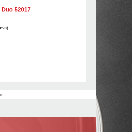
o Duo 52017
řevo)
hy