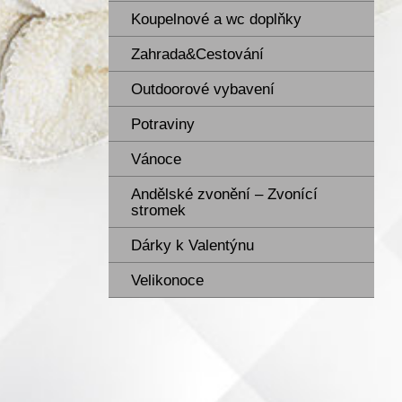
Koupelnové a wc doplňky
Zahrada&Cestování
Outdoorové vybavení
Potraviny
Vánoce
Andělské zvonění – Zvonící
stromek
Dárky k Valentýnu
Velikonoce