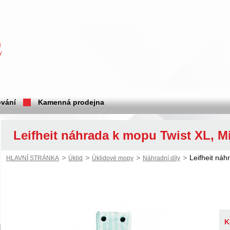
vání
Kamenná prodejna
Leifheit náhrada k mopu Twist XL, M
>
>
>
>
Leifheit ná
HLAVNÍ STRÁNKA
Úklid
Úklidové mopy
Náhradní díly
K