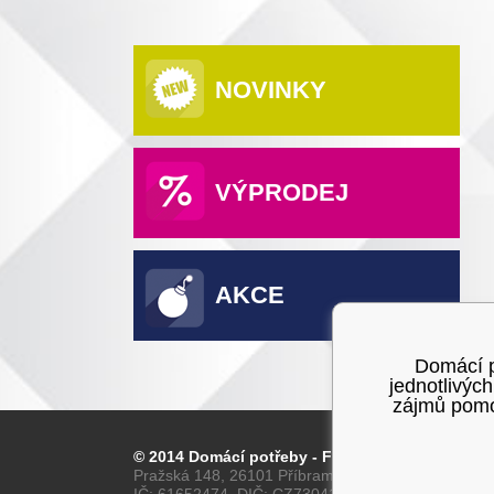
NOVINKY
VÝPRODEJ
AKCE
Domácí po
jednotlivýc
zájmů pomoc
© 2014 Domácí potřeby - Franta
Pražská 148, 26101 Příbram