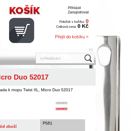
Přihlásit
Zaregistrovat
0
Položek v košíku:
0 Kč
Celková cena:
Přejít do košíku >
icro Duo 52017
hrada k mopu Twist XL, Micro Duo 52017
P581
ód zboží