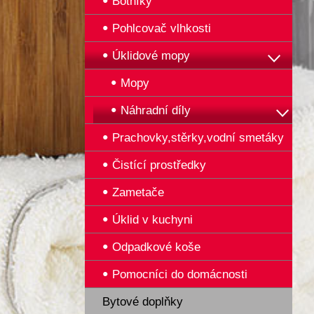
Botníky
Pohlcovač vlhkosti
Úklidové mopy
Mopy
Náhradní díly
Prachovky,stěrky,vodní smetáky
Čistící prostředky
Zametače
Úklid v kuchyni
Odpadkové koše
Pomocníci do domácnosti
Bytové doplňky