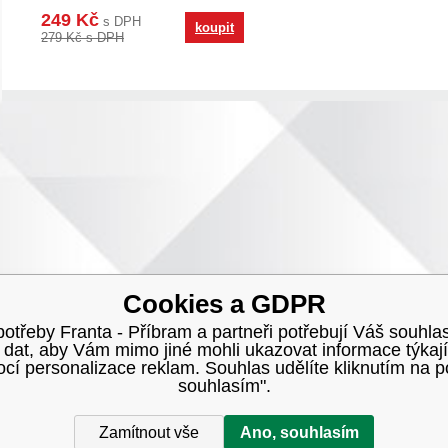
Piccolo/Picobello P
249 Kč
s DPH
koupit
279 Kč s DPH
Cookies a GDPR
třeby Franta - Příbram a partneři potřebují Váš souhlas
h dat, aby Vám mimo jiné mohli ukazovat informace týkají
í personalizace reklam. Souhlas udělíte kliknutím na p
souhlasím".
Zamítnout vše
Ano, souhlasím