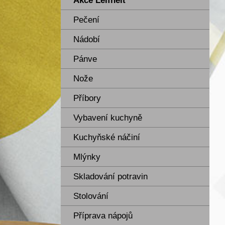
Akce Leifheit
Pečení
Nádobí
Pánve
Nože
Příbory
Vybavení kuchyně
Kuchyňské náčiní
Mlýnky
Skladování potravin
Stolování
Příprava nápojů