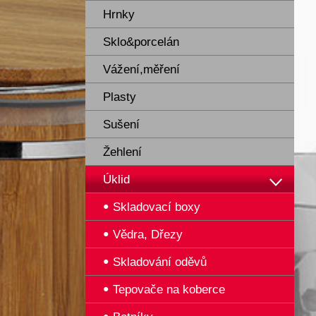
Hrnky
Sklo&porcelán
Vážení,měření
Plasty
Sušení
Žehlení
Úklid
Skladovací boxy
Vědra, Dřezy
Skladování oděvů
Tepovače na koberce