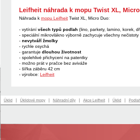
Leifheit náhrada k mopu Twist XL, Micr
Náhrada k
mopu Leifheit
Twist XL, Micro Duo:
- vytírání
všech typů podlah
(lino, parkety, lamino, korek, d
- speciální mikrovlákno výborně zachycuje všechny nečistoty
-
nevytváří žmolky
- rychle osychá
- garantuje
dlouhou životnost
- spolehlivé přichycení na patentky
- možno prát v pračce bez aviváže
- šířka záběru 42 cm
- výrobce:
Leifheit
|
|
|
|
|
Úklid
Úklidové mopy
Náhradní díly
Akce Leifheit
Úklid
Podla