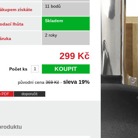
11 bodů
ákupem získáte
Skladem
odací lhůta
2 roky
áruka
299
Kč
KOUPIT
Počet ks
sleva
19
%
původní cena
369
Kč
-
do PDF
doporučit
produktu