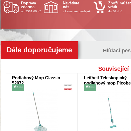
Doprava
Navštivte
Zboží můžet
zdarma
nás
vrátit
od 2501.00 Kč
v kamenné prodejně
do 30 dnů
Dále doporučujeme
Hlídací pes
Související
Podlahový Mop Classic
Leifheit Teleskopický
52072
podlahový mop Picobe
Akce
Akce
micro duo 57029