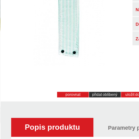
N
D
Z
porovnat
přidat oblíbený
uložit 
Popis produktu
Parametry 