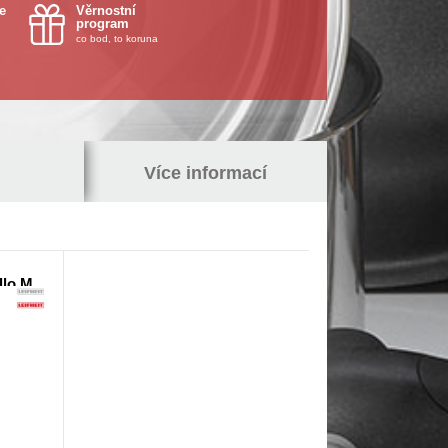
e
Věrnostní
program
co bod, to koruna
Více informací
llo M