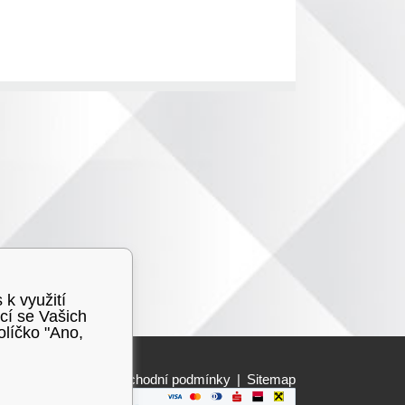
 k využití
cí se Vašich
olíčko "Ano,
Obchodní podmínky
|
Sitemap