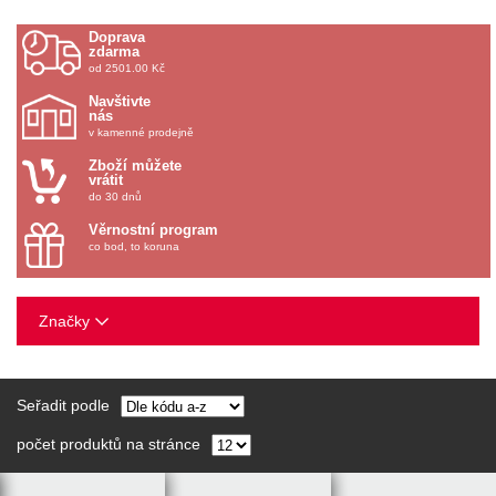
Doprava
zdarma
od 2501.00 Kč
Navštivte
nás
v kamenné prodejně
Zboží můžete
vrátit
do 30 dnů
Věrnostní program
co bod, to koruna
Značky
Seřadit podle
počet produktů na stránce