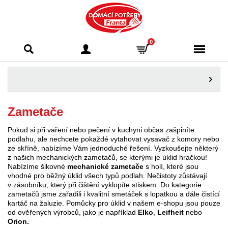
Domácí potřeby
0
Franta - Příbram
Zametače
Pokud si při vaření nebo pečení v kuchyni občas zašpiníte
podlahu, ale nechcete pokaždé vytahovat vysavač z komory nebo
ze skříně, nabízíme Vám jednoduché řešení. Vyzkoušejte některý
z našich mechanických zametačů, se kterými je úklid hračkou!
Nabízíme šikovné
mechanické zametače
s holí, které jsou
vhodné pro běžný úklid všech typů podlah. Nečistoty zůstávají
v zásobníku, který při čištění vyklopíte stiskem. Do kategorie
zametačů jsme zařadili i kvalitní smetáček s lopatkou a dále čistící
kartáč na žaluzie. Pomůcky pro úklid v našem e-shopu jsou pouze
od ověřených výrobců, jako je například
Elko
,
Leifheit
nebo
Orion.