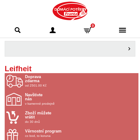
Domácí potřeby
0
Franta - Příbram
Leifheit
Doprava
zdarma
od 2501.00 Kč
Navštivte
nás
v kamenné prodejně
Zboží můžete
vrátit
do 30 dnů
Věrnostní program
co bod, to koruna