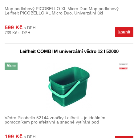
Mop podlahový PICOBELLO XL Micro Duo Mop podlahový
Leifheit PICOBELLO XL Micro Duo. Univerzální úkl
599 Kč
s DPH
koupit
739 Kč s DPH
Leifheit COMBI M univerzální vědro 12 l 52000
Akce
Vědro Picobello 52144 značky Leifheit. - je ideálním
pomocníkem pro efektivní a snadné vytírání pod
199 Kč
s DPH