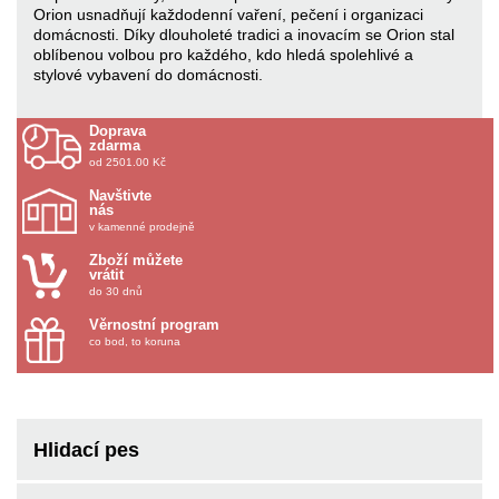
Orion usnadňují každodenní vaření, pečení i organizaci
domácnosti. Díky dlouholeté tradici a inovacím se Orion stal
oblíbenou volbou pro každého, kdo hledá spolehlivé a
stylové vybavení do domácnosti.
Doprava
zdarma
od 2501.00 Kč
Navštivte
nás
v kamenné prodejně
Zboží můžete
vrátit
do 30 dnů
Věrnostní program
co bod, to koruna
Hlidací pes