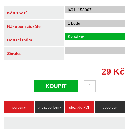
i401_153007
Kód zboží
1 bodů
Nákupem získáte
Skladem
Dodací lhůta
Záruka
29
Kč
KOUPIT
porovnat
přidat oblíbený
uložit do PDF
doporučit