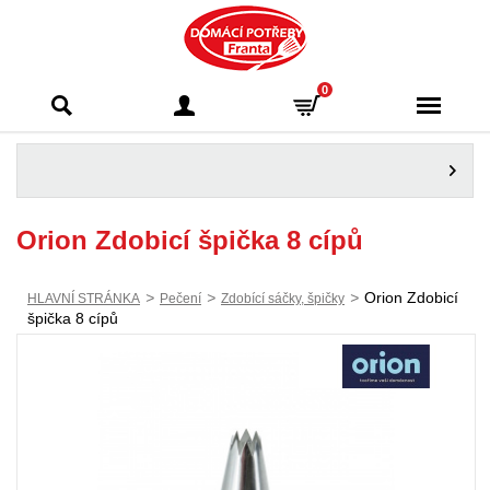
Domácí potřeby
0
Franta - Příbram
Orion Zdobicí špička 8 cípů
>
>
>
Orion Zdobicí
HLAVNÍ STRÁNKA
Pečení
Zdobící sáčky, špičky
špička 8 cípů