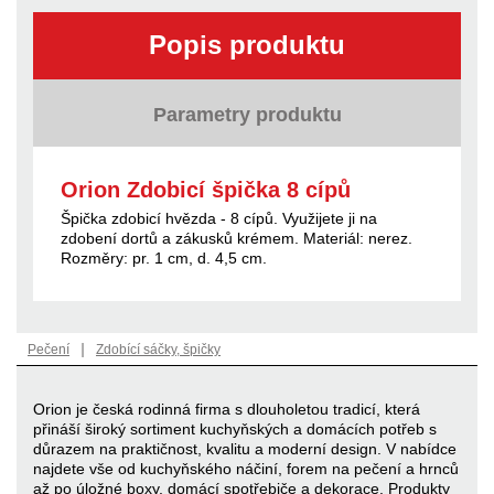
Popis produktu
Parametry produktu
Orion Zdobicí špička 8 cípů
Špička zdobicí hvězda - 8 cípů. Využijete ji na
zdobení dortů a zákusků krémem. Materiál: nerez.
Rozměry: pr. 1 cm, d. 4,5 cm.
|
Pečení
Zdobící sáčky, špičky
Orion je česká rodinná firma s dlouholetou tradicí, která
přináší široký sortiment kuchyňských a domácích potřeb s
důrazem na praktičnost, kvalitu a moderní design. V nabídce
najdete vše od kuchyňského náčiní, forem na pečení a hrnců
až po úložné boxy, domácí spotřebiče a dekorace. Produkty