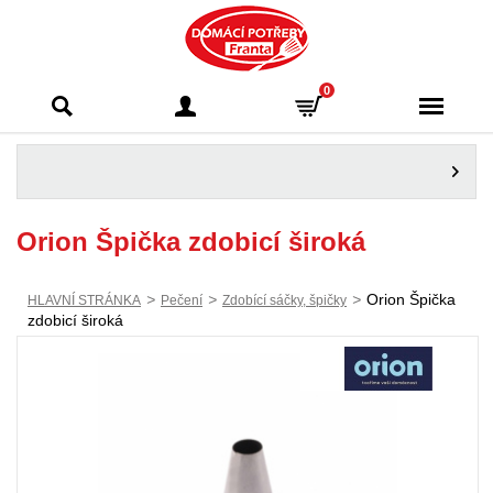
Domácí potřeby
0
Franta - Příbram
Orion Špička zdobicí široká
>
>
>
Orion Špička
HLAVNÍ STRÁNKA
Pečení
Zdobící sáčky, špičky
zdobicí široká