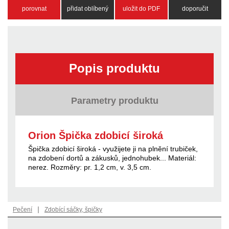
porovnat
přidat oblíbený
uložit do PDF
doporučit
Popis produktu
Parametry produktu
Orion Špička zdobicí široká
Špička zdobicí široká - využijete ji na plnění trubiček,
na zdobení dortů a zákusků, jednohubek... Materiál:
nerez. Rozměry: pr. 1,2 cm, v. 3,5 cm.
|
Pečení
Zdobící sáčky, špičky