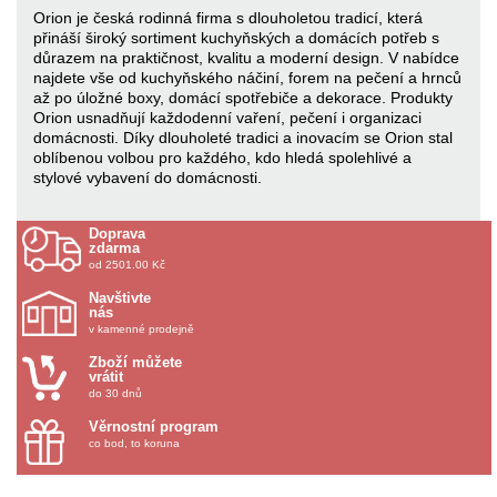
Orion je česká rodinná firma s dlouholetou tradicí, která
přináší široký sortiment kuchyňských a domácích potřeb s
důrazem na praktičnost, kvalitu a moderní design. V nabídce
najdete vše od kuchyňského náčiní, forem na pečení a hrnců
až po úložné boxy, domácí spotřebiče a dekorace. Produkty
Orion usnadňují každodenní vaření, pečení i organizaci
domácnosti. Díky dlouholeté tradici a inovacím se Orion stal
oblíbenou volbou pro každého, kdo hledá spolehlivé a
stylové vybavení do domácnosti.
Doprava
zdarma
od 2501.00 Kč
Navštivte
nás
v kamenné prodejně
Zboží můžete
vrátit
do 30 dnů
Věrnostní program
co bod, to koruna