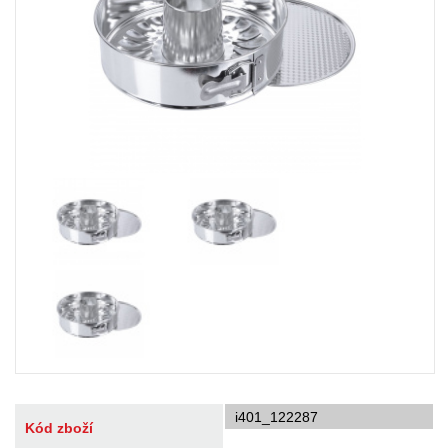
i401_122287
Kód zboží