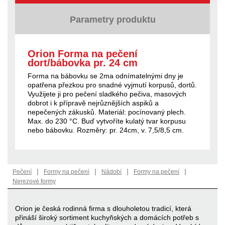
Parametry produktu
Orion Forma na pečení
dort/bábovka pr. 24 cm
Forma na bábovku se 2ma odnímatelnými dny je
opatřena přezkou pro snadné vyjmutí korpusů, dortů.
Využijete ji pro pečení sladkého pečiva, masových
dobrot i k přípravě nejrůznějších aspiků a
nepečených zákusků. Materiál: pocínovaný plech.
Max. do 230 °C. Buď vytvoříte kulatý tvar korpusu
nebo bábovku. Rozměry: pr. 24cm, v. 7,5/8,5 cm.
|
|
|
|
Pečení
Formy na pečení
Nádobí
Formy na pečení
Nerezové formy
Orion je česká rodinná firma s dlouholetou tradicí, která
přináší široký sortiment kuchyňských a domácích potřeb s