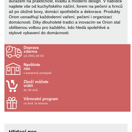
důrazem na praktičnost, kvalitu a moderní design. V nabídce
najdete vše od kuchyňského náčiní, forem na pečení a hrnců
až po úložné boxy, domácí spotřebiče a dekorace. Produkty
Orion usnadňují každodenní vaření, pečení i organizaci
domácnosti. Díky dlouholeté tradici a inovacím se Orion stal
oblíbenou volbou pro každého, kdo hledá spolehlivé a
stylové vybavení do domácnosti.
Doprava
zdarma
od 2501.00 Kč
Navštivte
nás
v kamenné prodejně
Zboží můžete
vrátit
do 30 dnů
Věrnostní program
co bod, to koruna