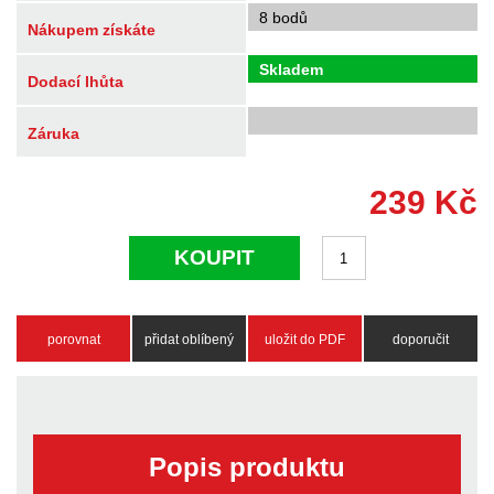
8 bodů
Nákupem získáte
Skladem
Dodací lhůta
Záruka
239
Kč
KOUPIT
porovnat
přidat oblíbený
uložit do PDF
doporučit
Popis produktu