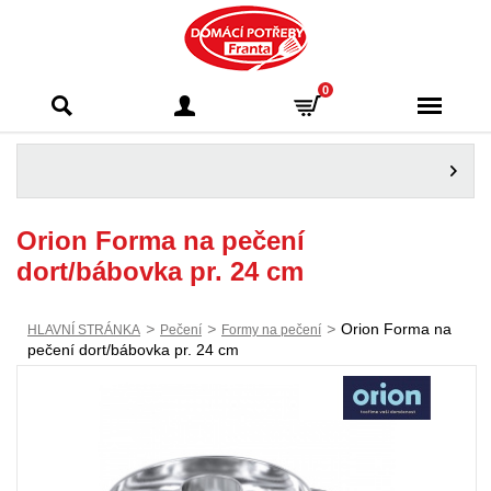
Domácí potřeby
0
Franta - Příbram
Orion Forma na pečení
dort/bábovka pr. 24 cm
>
>
>
Orion Forma na
HLAVNÍ STRÁNKA
Pečení
Formy na pečení
pečení dort/bábovka pr. 24 cm