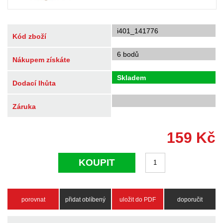
i401_141776
Kód zboží
6 bodů
Nákupem získáte
Skladem
Dodací lhůta
Záruka
159
Kč
KOUPIT
porovnat
přidat oblíbený
uložit do PDF
doporučit