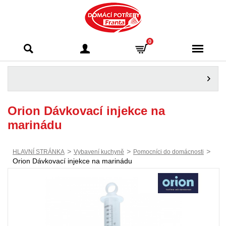
Domácí potřeby
0
Franta - Příbram
Orion Dávkovací injekce na
marinádu
>
>
>
HLAVNÍ STRÁNKA
Vybavení kuchyně
Pomocníci do domácnosti
Orion Dávkovací injekce na marinádu