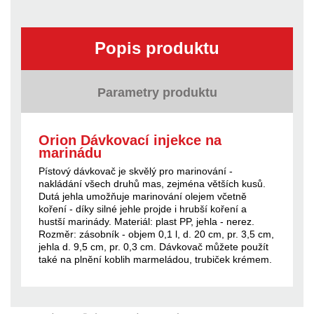
Popis produktu
Parametry produktu
Orion Dávkovací injekce na
marinádu
Pístový dávkovač je skvělý pro marinování -
nakládání všech druhů mas, zejména větších kusů.
Dutá jehla umožňuje marinování olejem včetně
koření - díky silné jehle projde i hrubší koření a
hustší marinády. Materiál: plast PP, jehla - nerez.
Rozměr: zásobník - objem 0,1 l, d. 20 cm, pr. 3,5 cm,
jehla d. 9,5 cm, pr. 0,3 cm. Dávkovač můžete použít
také na plnění koblih marmeládou, trubiček krémem.