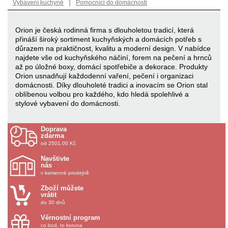
|
Vybavení kuchyně
Pomocníci do domácnosti
Orion je česká rodinná firma s dlouholetou tradicí, která
přináší široký sortiment kuchyňských a domácích potřeb s
důrazem na praktičnost, kvalitu a moderní design. V nabídce
najdete vše od kuchyňského náčiní, forem na pečení a hrnců
až po úložné boxy, domácí spotřebiče a dekorace. Produkty
Orion usnadňují každodenní vaření, pečení i organizaci
domácnosti. Díky dlouholeté tradici a inovacím se Orion stal
oblíbenou volbou pro každého, kdo hledá spolehlivé a
stylové vybavení do domácnosti.
Doprava
zdarma
od 2501.00 Kč
Navštivte
nás
v kamenné prodejně
Zboží můžete
vrátit
do 30 dnů
Věrnostní program
co bod, to koruna