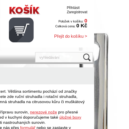
Přihlásit
Zaregistrovat
0
Položek v košíku:
0 Kč
Celková cena:
Přejít do košíku >
zert. Většina sortimentu pochází od značky
ete zde ruční struhadla i rotační struhadla,
jemná struhadla na citrusovou kůru či muškátový
řípravu surovin,
nerezové nože
pro přesné
led v kuchyni doporučujeme také
úložné boxy
ti nastrouhaných surovin.
te nás přes
formulář
nebo se zastavte v