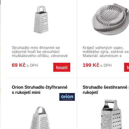
Struhadlo mini 4hranné se
Kráječ vařených vajec,
výborně hodí ke strouhání
měkkého sýra, vařené zel
muškátového oříšku, citronové
Materiál: aluminium s
kůry, zázvoru,...
povrchovou úpravou. Nen
69 Kč
199 Kč
s DPH
s DPH
koupit
k
Orion Struhadlo čtyřhranné
Struhadlo šestihranné 
s rukojetí mini
rukojetí