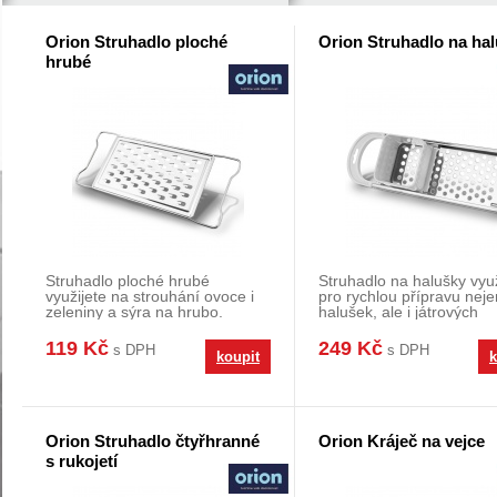
Orion Struhadlo ploché
Orion Struhadlo na ha
hrubé
Struhadlo ploché hrubé
Struhadlo na halušky využ
využijete na strouhání ovoce i
pro rychlou přípravu neje
zeleniny a sýra na hrubo.
halušek, ale i játrových
Materiál: nerez. Roz
knedlíčků a ostat
119 Kč
249 Kč
s DPH
s DPH
koupit
k
Orion Struhadlo čtyřhranné
Orion Kráječ na vejce
s rukojetí