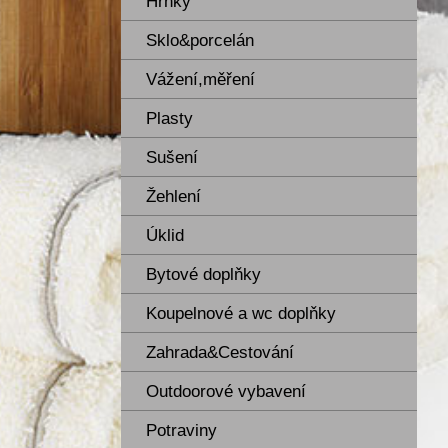
Hrnky
Sklo&porcelán
Vážení,měření
Plasty
Sušení
Žehlení
Úklid
Bytové doplňky
Koupelnové a wc doplňky
Zahrada&Cestování
Outdoorové vybavení
Potraviny