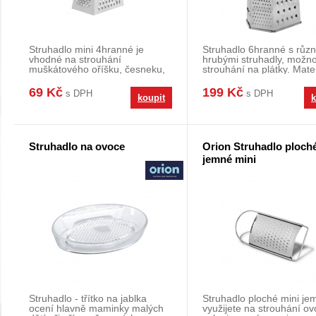
Struhadlo mini 4hranné je
Struhadlo 6hranné s růz
vhodné na strouhání
hrubými struhadly, možno
muškátového oříšku, česneku,
strouhání na plátky. Mater
citrónové kůry,.... 3 str
nerez. Rozměry:
69 Kč
199 Kč
s DPH
s DPH
koupit
k
Struhadlo na ovoce
Orion Struhadlo ploch
jemné mini
Struhadlo - třítko na jablka
Struhadlo ploché mini je
ocení hlavně maminky malých
využijete na strouhání ov