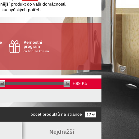
ější produkt do vaší domácnosti.
 kuchyňských potřeb.
e
Věrnostní
program
co bod, to koruna
699
Kč
počet produktů na stránce
Nejdražší