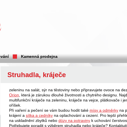
vání
Kamenná prodejna
Struhadla, kráječe
zeleninu na salát, sýr na těstoviny nebo připravujete ovoce na de
Orion
, která je zárukou dlouhé životnosti a chytrého designu. Najd
multifunkční kráječe na zeleninu, kráječe na vejce, plátkovače i 
oříšek.
Při vaření a pečení se vám budou hodit také
mísy a odměrky
na p
krájení a
sítka a cedníky
na oplachování a cezení. Pro lepší přeh
na uskladnění zbytků nebo
dózy na potraviny
k uchování čerstvos
Potřebujete poradit s výběrem struhadla nebo kráječe? Kontaktuj