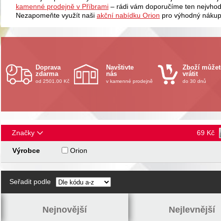
kamenné prodejně v Příbrami
– rádi vám doporučíme ten nejvhodn
Nezapomeňte využít naši
akční nabídku Orion
pro výhodný nákup
Doprava
Navštivte
Zboží můžet
zdarma
nás
vrátit
od 2501.00 Kč
v kamenné prodejně
do 30 dnů
Značky
69
Kč
Výrobce
Orion
Seřadit podle
Nejnovější
Nejlevnější