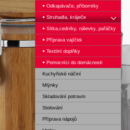
Odkapávače, příborníky
Struhadla, kráječe
Sítka,cedníky, nálevky, pařáčky
Příprava vajíček
Textilní doplňky
Pomocníci do domácnosti
Kuchyňské náčiní
Mlýnky
Skladování potravin
Stolování
Příprava nápojů