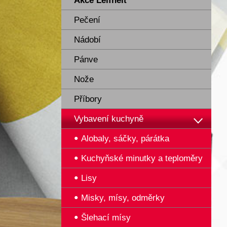
Akce Leifheit
Pečení
Nádobí
Pánve
Nože
Příbory
Vybavení kuchyně
Alobaly, sáčky, párátka
Kuchyňské minutky a teploměry
Lisy
Misky, mísy, odměrky
Šlehací mísy