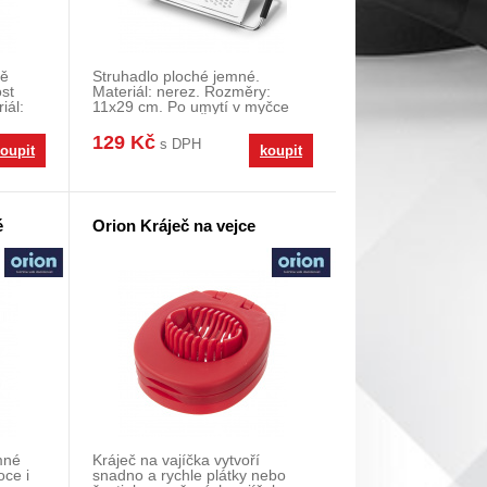
ně
Struhadlo ploché jemné.
st
Materiál: nerez. Rozměry:
iál:
11x29 cm. Po umytí v myčce
dobře vysušte. Častým p
129 Kč
s DPH
oupit
koupit
é
Orion Kráječ na vejce
mné
Kráječ na vajíčka vytvoří
oce i
snadno a rychle plátky nebo