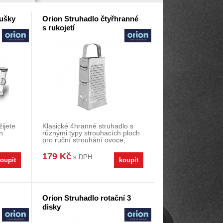
lušky
Orion Struhadlo čtyřhranné
s rukojetí
ijete
Klasické 4hranné struhadlo s
n
různými typy strouhacích ploch
pro ruční strouhání ovoce,
zeleniny, sýr
179 Kč
s DPH
oupit
koupit
Orion Struhadlo rotační 3
disky