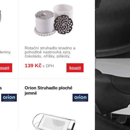
Rotační struhadlo snadno a
eniny.
pohodlně nastrouhá sýry,
čokoládu, oříšky, piškoty,
í
vajíčka i měkký salám
139 Kč
s DPH
oupit
koupit
s
Orion Struhadlo ploché
jemné