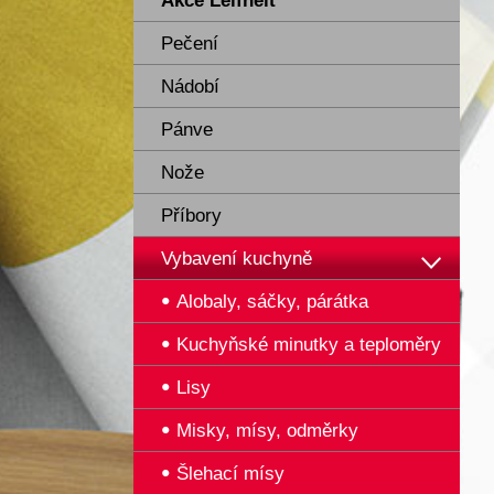
Akce Leifheit
Pečení
Nádobí
Pánve
Nože
Příbory
Vybavení kuchyně
Alobaly, sáčky, párátka
Kuchyňské minutky a teploměry
Lisy
Misky, mísy, odměrky
Šlehací mísy