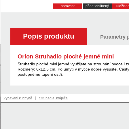
porovnat
přidat oblíbený
uložit 
Popis produktu
Parametry 
Orion Struhadlo ploché jemné mini
Struhadlo ploché mini jemné využijete na strouhání ovoce i z
Rozměry: 6x12,5 cm. Po umytí v myčce dobře vysušte. Čast
postupnému tupení ostří.
|
Vybavení kuchyně
Struhadla, kráječe