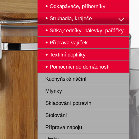
Odkapávače, příborníky
Struhadla, kráječe
Sítka,cedníky, nálevky, pařáčky
Příprava vajíček
Textilní doplňky
Pomocníci do domácnosti
Kuchyňské náčiní
Mlýnky
Skladování potravin
Stolování
Příprava nápojů