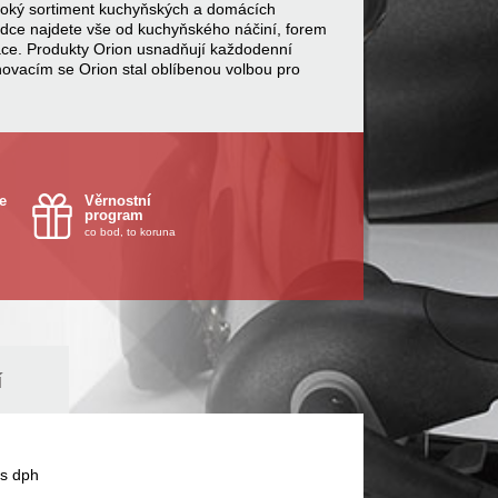
 široký sortiment kuchyňských a domácích
bídce najdete vše od kuchyňského náčiní, forem
ace. Produkty Orion usnadňují každodenní
inovacím se Orion stal oblíbenou volbou pro
e
Věrnostní
program
co bod, to koruna
í
s dph