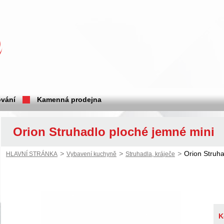
vání
Kamenná prodejna
Orion Struhadlo ploché jemné mini
>
>
>
Orion Struha
HLAVNÍ STRÁNKA
Vybavení kuchyně
Struhadla, kráječe
K