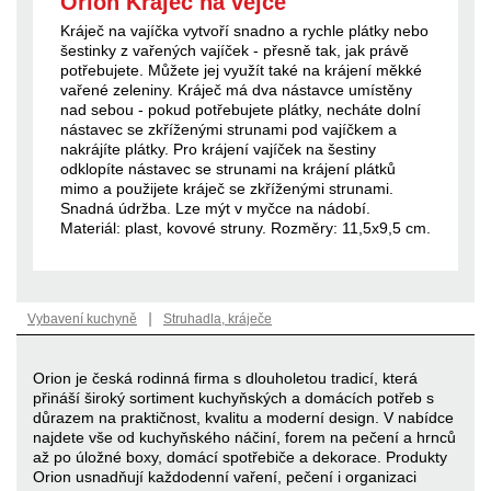
Orion Kráječ na vejce
Kráječ na vajíčka vytvoří snadno a rychle plátky nebo
šestinky z vařených vajíček - přesně tak, jak právě
potřebujete. Můžete jej využít také na krájení měkké
vařené zeleniny. Kráječ má dva nástavce umístěny
nad sebou - pokud potřebujete plátky, necháte dolní
nástavec se zkříženými strunami pod vajíčkem a
nakrájíte plátky. Pro krájení vajíček na šestiny
odklopíte nástavec se strunami na krájení plátků
mimo a použijete kráječ se zkříženými strunami.
Snadná údržba. Lze mýt v myčce na nádobí.
Materiál: plast, kovové struny. Rozměry: 11,5x9,5 cm.
|
Vybavení kuchyně
Struhadla, kráječe
Orion je česká rodinná firma s dlouholetou tradicí, která
přináší široký sortiment kuchyňských a domácích potřeb s
důrazem na praktičnost, kvalitu a moderní design. V nabídce
najdete vše od kuchyňského náčiní, forem na pečení a hrnců
až po úložné boxy, domácí spotřebiče a dekorace. Produkty
Orion usnadňují každodenní vaření, pečení i organizaci