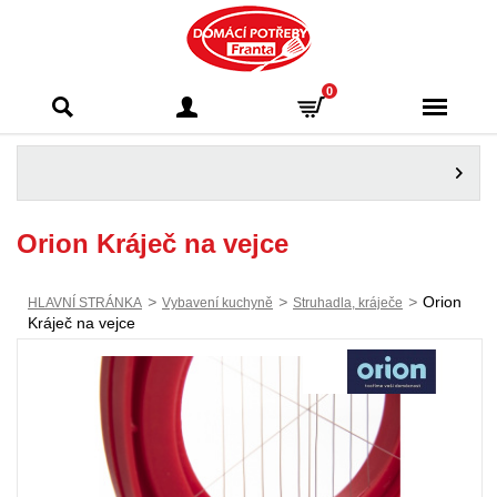
Domácí potřeby
0
Franta - Příbram
Orion Kráječ na vejce
>
>
>
Orion
HLAVNÍ STRÁNKA
Vybavení kuchyně
Struhadla, kráječe
Kráječ na vejce