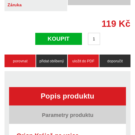
Záruka
119
Kč
KOUPIT
porovnat
přidat oblíbený
uložit do PDF
doporučit
Popis produktu
Parametry produktu