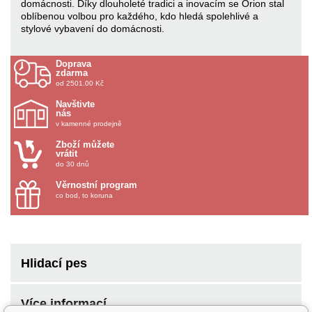
domácnosti. Díky dlouholeté tradici a inovacím se Orion stal
oblíbenou volbou pro každého, kdo hledá spolehlivé a
stylové vybavení do domácnosti.
Doprava
zdarma
od 2501.00 Kč
Navštivte
nás
v kamenné prodejně
Zboží můžete
vrátit
do 30 dnů
Věrnostní program
co bod, to koruna
Hlidací pes
Více informací