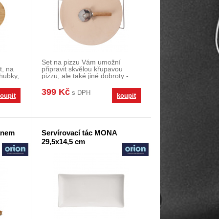
Set na pizzu Vám umožní
t, na
připravit skvělou křupavou
ohubky,
pizzu, ale také jiné dobroty -
pizza chleba, peče
399 Kč
s DPH
oupit
koupit
anem
Servírovací tác MONA
29,5x14,5 cm