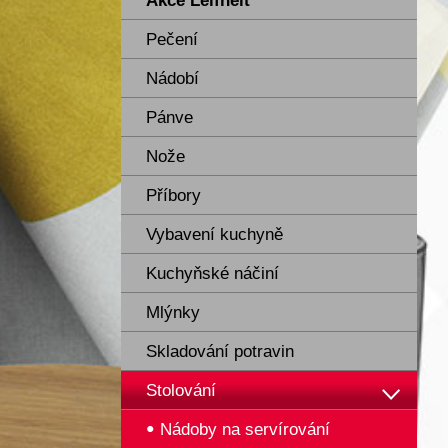
Akce Leifheit
Pečení
Nádobí
Pánve
Nože
Příbory
Vybavení kuchyně
Kuchyňské náčiní
Mlýnky
Skladování potravin
Stolování
Nádoby na servírování