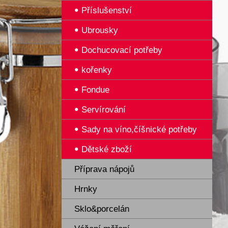
Příslušenství
Ubrousky
Dochucovací potřeby
kořenky
Fondue
Servírování
Sady na víno,číšnické potřeby
Dětské zboží
Příprava nápojů
Hrnky
Sklo&porcelán