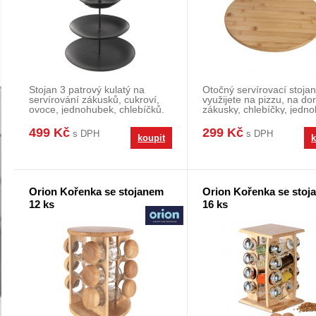
Stojan 3 patrový kulatý na
Otočný servírovací stojan
servírování zákusků, cukroví,
využijete na pizzu, na dor
ovoce, jednohubek, chlebíčků.
zákusky, chlebíčky, jedn
Materiál: ker
při servír
499 Kč
299 Kč
s DPH
s DPH
koupit
k
Orion Kořenka se stojanem
Orion Kořenka se stoj
12 ks
16 ks