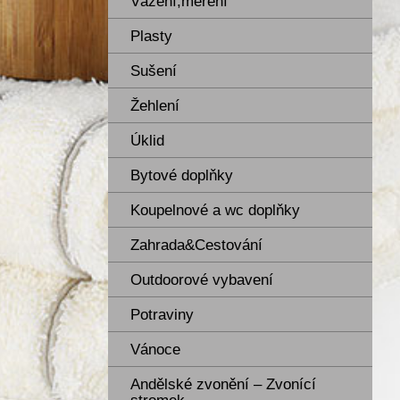
Vážení,měření
Plasty
Sušení
Žehlení
Úklid
Bytové doplňky
Koupelnové a wc doplňky
Zahrada&Cestování
Outdoorové vybavení
Potraviny
Vánoce
Andělské zvonění – Zvonící