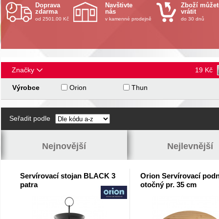
Doprava
Navštivte
Zboží můžet
zdarma
nás
vrátit
od 2501.00 Kč
v kamenné prodejně
do 30 dnů
Značky
19
Kč
Výrobce
Orion
Thun
Seřadit podle
Nejnovější
Nejlevnější
Servírovací stojan BLACK 3
Orion Servírovací pod
patra
otočný pr. 35 cm