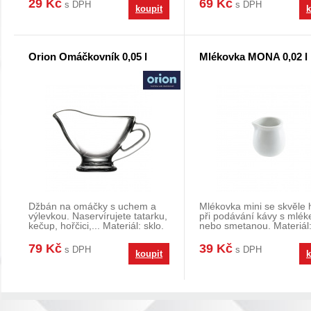
29 Kč
69 Kč
s DPH
s DPH
koupit
k
Orion Omáčkovník 0,05 l
Mlékovka MONA 0,02 l
Džbán na omáčky s uchem a
Mlékovka mini se skvěle 
výlevkou. Naservírujete tatarku,
při podávání kávy s mlé
kečup, hořčici,... Materiál: sklo.
nebo smetanou. Materiál
Rozměr
porcelán. S výlevko
79 Kč
39 Kč
s DPH
s DPH
koupit
k