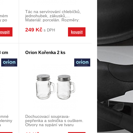
Tác na servírování chlebíčků,
čném
jednohubek, zákusků,...
y po
Materiál: porcelán. Rozměry:
29,5x14,5x3,5 cm.
249 Kč
s DPH
oupit
koupit
8 cm
Orion Kořenka 2 ks
jemné
Dochucovací souprava-
eleniny
pepřenka a solnička s ouškem.
a
Otvory na sypání ve tvaru
písmene S a P. Budete m