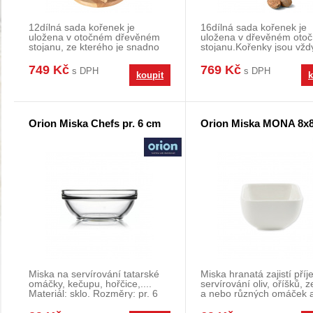
12dílná sada kořenek je
16dílná sada kořenek je
uložena v otočném dřevěném
uložena v dřevěném oto
stojanu, ze kterého je snadno
stojanu.Kořenky jsou vžd
vyjmete a do něj op
ruce a rychle najdet
749 Kč
769 Kč
s DPH
s DPH
koupit
k
Orion Miska Chefs pr. 6 cm
Orion Miska MONA 8x
Miska na servírování tatarské
Miska hranatá zajistí pří
omáčky, kečupu, hořčice,....
servírování oliv, oříšků, z
Materiál: sklo. Rozměry: pr. 6
a nebo různých omáček 
cm, v. 2,5
dresinků k