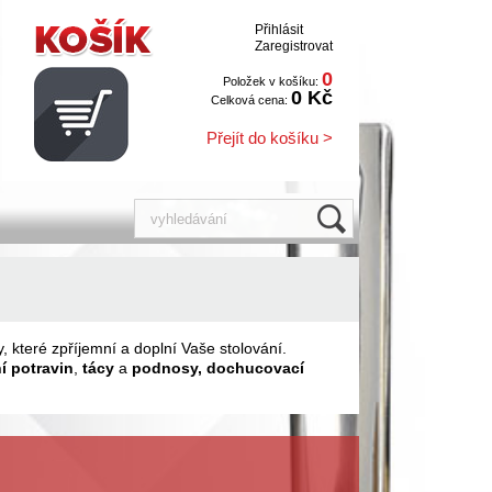
Přihlásit
Zaregistrovat
0
Položek v košíku:
0 Kč
Celková cena:
Přejít do košíku >
y, které zpříjemní a doplní Vaše stolování.
í potravin
,
tácy
a
podnosy, dochucovací