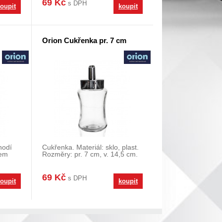
69 Kč
s DPH
oupit
koupit
Orion Cukřenka pr. 7 cm
hodí
Cukřenka. Materiál: sklo, plast.
kem
Rozměry: pr. 7 cm, v. 14,5 cm.
:
69 Kč
s DPH
oupit
koupit