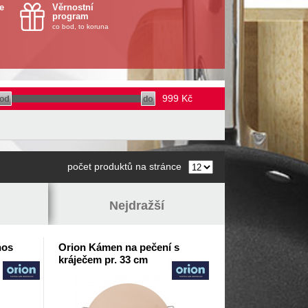
e
Věrnostní
program
co bod, to koruna
999
Kč
počet produktů na stránce
Nejdražší
nos
Orion Kámen na pečení s
kráječem pr. 33 cm