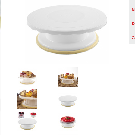
N
D
Z