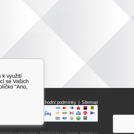
 k využití
cí se Vašich
olíčko "Ano,
Obchodní podmínky
|
Sitemap
 obchody
a
www stránky
:
BINARGON.cz
| Design:
Smartim.cz