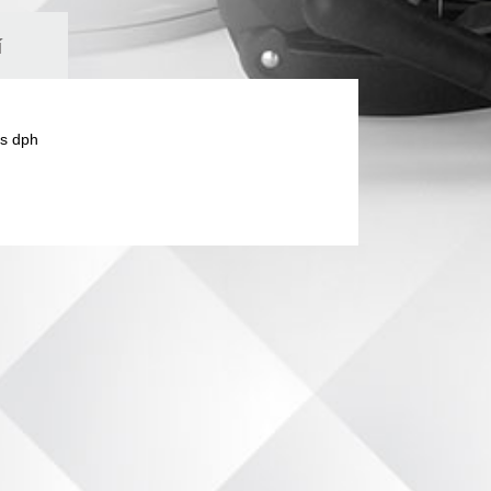
í
s dph