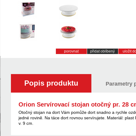
porovnat
přidat oblíbený
uložit 
Popis produktu
Parametry 
Orion Servírovací stojan otočný pr. 28 
Otočný stojan na dort Vám pomůže dort snadno a rychle ozdo
jedné rovině. Na táce dort rovnou servírujete. Materiál: plas
v. 9 cm.