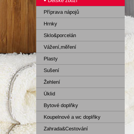
Dětské zboží
Příprava nápojů
Hrnky
Sklo&porcelán
Vážení,měření
Plasty
Sušení
Žehlení
Úklid
Bytové doplňky
Koupelnové a wc doplňky
Zahrada&Cestování