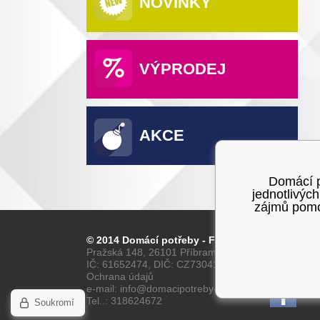
NOVINKY
VÝPRODEJ
AKCE
Domácí po
jednotlivýc
zájmů pomoc
© 2014 Domácí potřeby - Franta
Pražská 148, 26101 Příbram
IČ: 61652474, DIČ: CZ7304160028
Ochrana údajů
e-mail: info@domacipotreby-franta.cz
Tel..: 318624672
Soukromí