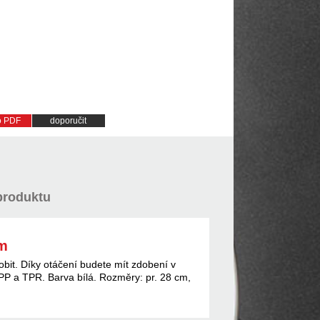
do PDF
doporučit
produktu
cm
bit. Díky otáčení budete mít zdobení v
t PP a TPR. Barva bílá. Rozměry: pr. 28 cm,