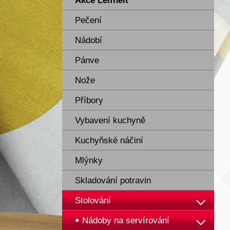
Akce Leifheit
Pečení
Nádobí
Pánve
Nože
Příbory
Vybavení kuchyně
Kuchyňské náčiní
Mlýnky
Skladování potravin
Stolování
Nádoby na servírování