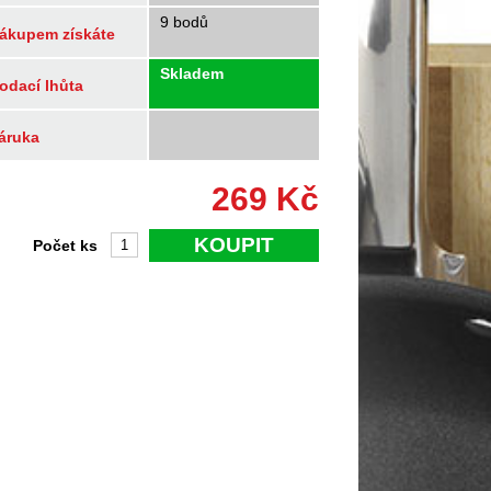
9 bodů
ákupem získáte
Skladem
odací lhůta
áruka
269
Kč
KOUPIT
Počet ks