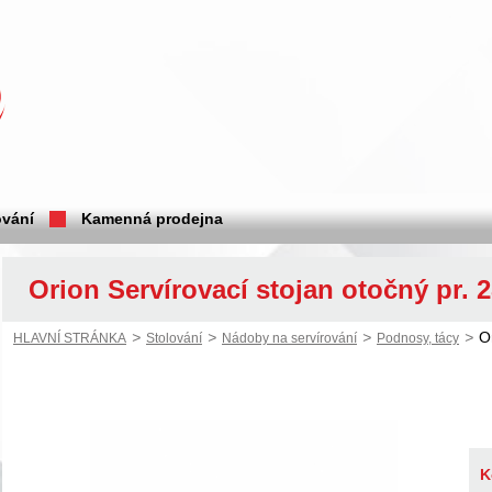
vání
Kamenná prodejna
Orion Servírovací stojan otočný pr. 
>
>
>
>
O
HLAVNÍ STRÁNKA
Stolování
Nádoby na servírování
Podnosy, tácy
K