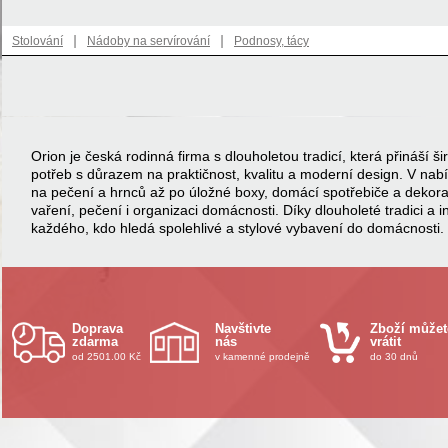
|
|
Stolování
Nádoby na servírování
Podnosy, tácy
Orion je česká rodinná firma s dlouholetou tradicí, která přináší
potřeb s důrazem na praktičnost, kvalitu a moderní design. V na
na pečení a hrnců až po úložné boxy, domácí spotřebiče a dekor
vaření, pečení i organizaci domácnosti. Díky dlouholeté tradici a 
každého, kdo hledá spolehlivé a stylové vybavení do domácnosti.
Doprava
Navštivte
Zboží můžet
zdarma
nás
vrátit
od 2501.00 Kč
v kamenné prodejně
do 30 dnů