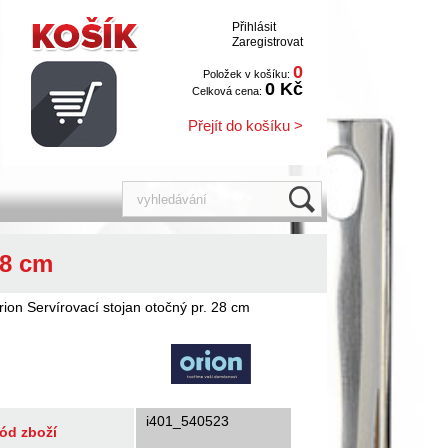
Přihlásit
Zaregistrovat
0
Položek v košíku:
0 Kč
Celková cena:
Přejít do košíku >
28 cm
rion Servírovací stojan otočný pr. 28 cm
i401_540523
ód zboží