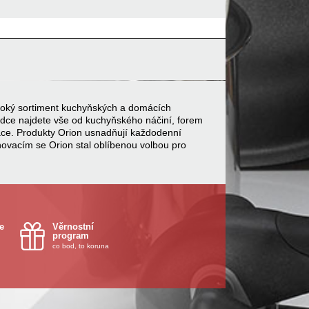
 široký sortiment kuchyňských a domácích
bídce najdete vše od kuchyňského náčiní, forem
ace. Produkty Orion usnadňují každodenní
inovacím se Orion stal oblíbenou volbou pro
e
Věrnostní
program
co bod, to koruna