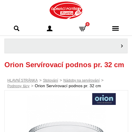
Domácí potřeby
0
Franta - Příbram
Orion Servírovací podnos pr. 32 cm
>
>
>
HLAVNÍ STRÁNKA
Stolování
Nádoby na servírování
>
Orion Servírovací podnos pr. 32 cm
Podnosy, tácy