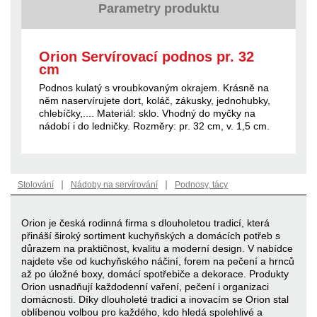
Parametry produktu
Orion Servírovací podnos pr. 32
cm
Podnos kulatý s vroubkovaným okrajem. Krásně na
něm naservírujete dort, koláč, zákusky, jednohubky,
chlebíčky,.... Materiál: sklo. Vhodný do myčky na
nádobí i do ledničky. Rozměry: pr. 32 cm, v. 1,5 cm.
|
|
Stolování
Nádoby na servírování
Podnosy, tácy
Orion je česká rodinná firma s dlouholetou tradicí, která
přináší široký sortiment kuchyňských a domácích potřeb s
důrazem na praktičnost, kvalitu a moderní design. V nabídce
najdete vše od kuchyňského náčiní, forem na pečení a hrnců
až po úložné boxy, domácí spotřebiče a dekorace. Produkty
Orion usnadňují každodenní vaření, pečení i organizaci
domácnosti. Díky dlouholeté tradici a inovacím se Orion stal
oblíbenou volbou pro každého, kdo hledá spolehlivé a