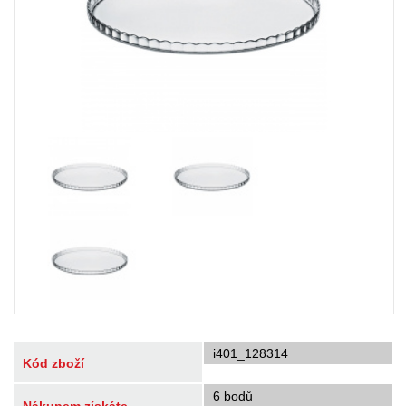
i401_128314
Kód zboží
6 bodů