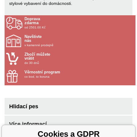
stylové vybavení do domácnosti.
Doprava
zdarma
od 2501.00 Kč
Navštivte
nás
v kamenné prodejně
Zboží můžete
vrátit
do 30 dnů
Věrnostní program
co bod, to koruna
Hlidací pes
Více informací
Cookies a GDPR