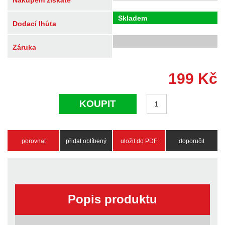
Nákupem získáte
Skladem
Dodací lhůta
Záruka
199
Kč
KOUPIT
porovnat
přidat oblíbený
uložit do PDF
doporučit
Popis produktu