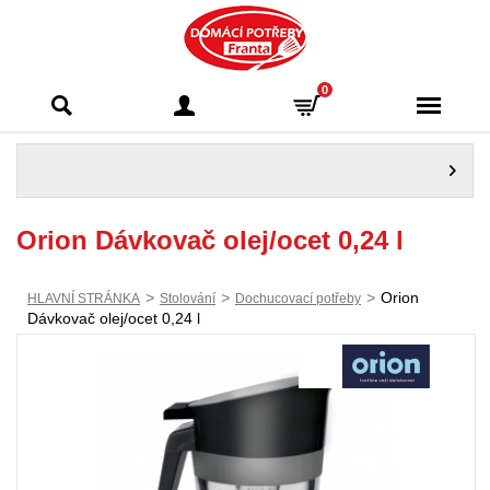
Domácí potřeby
0
Franta - Příbram
Orion Dávkovač olej/ocet 0,24 l
>
>
>
Orion
HLAVNÍ STRÁNKA
Stolování
Dochucovací potřeby
Dávkovač olej/ocet 0,24 l