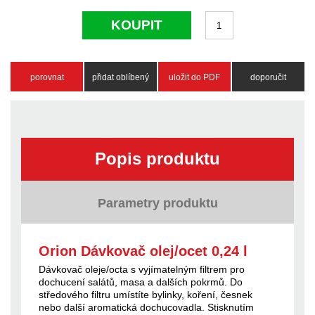
KOUPIT
porovnat
přidat oblíbený
uložit do PDF
doporučit
Popis produktu
Parametry produktu
Orion Dávkovač olej/ocet 0,24 l
Dávkovač oleje/octa s vyjímatelným filtrem pro
dochucení salátů, masa a dalších pokrmů. Do
středového filtru umístíte bylinky, koření, česnek
nebo další aromatická dochucovadla. Stisknutím