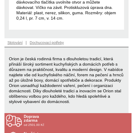
dávkovacího tlačítka uvolníte otvor a můžete
dávkovat. Víčko na závit. Protiskluzová úprava dna.
Materiál: plast, nerez, silikon, guma. Rozměry: objem
0,24 l, pr. 7 cm, v. 14 cm.
|
Stolování
Dochucovací potřeby
Orion je česká rodinná firma s dlouholetou tradicí, která
přináší široký sortiment kuchyňských a domácích potřeb s
důrazem na praktičnost, kvalitu a moderní design. V nabídce
najdete vše od kuchyňského náčiní, forem na pečení a hrnců
až po úložné boxy, domácí spotřebiče a dekorace. Produkty
Orion usnadňují každodenní vaření, pečení i organizaci
domácnosti. Díky dlouholeté tradici a inovacím se Orion stal
oblíbenou volbou pro každého, kdo hledá spolehlivé a
stylové vybavení do domácnosti.
Doprava
zdarma
od 2501.00 Kč