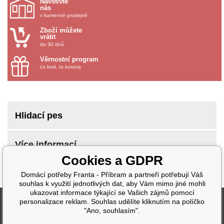
Navštivte
nás
v kamenné prodejně
Zboží můžete
vrátit
do 30 dnů
Věrnostní program
co bod, to koruna
Hlidací pes
Více informací
Cookies a GDPR
Domácí potřeby Franta - Příbram a partneři potřebují Váš
souhlas k využití jednotlivých dat, aby Vám mimo jiné mohli
ukazovat informace týkající se Vašich zájmů pomocí
Fakturační údaje
personalizace reklam. Souhlas udělíte kliknutím na políčko
"Ano, souhlasím".