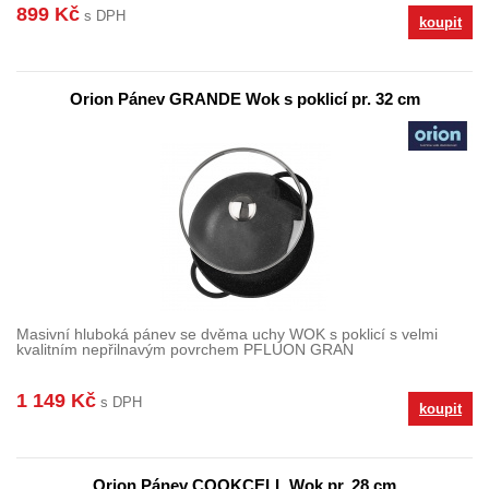
899 Kč
s DPH
koupit
Orion Pánev GRANDE Wok s poklicí pr. 32 cm
Masivní hluboká pánev se dvěma uchy WOK s poklicí s velmi
kvalitním nepřilnavým povrchem PFLUON GRAN
1 149 Kč
s DPH
koupit
Orion Pánev COOKCELL Wok pr. 28 cm