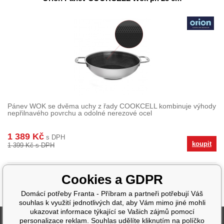
Pánev WOK se dvěma uchy z řady COOKCELL kombinuje výhody
nepřilnavého povrchu a odolné nerezové ocel
1 389 Kč
s DPH
koupit
1 399 Kč s DPH
Cookies a GDPR
Domácí potřeby Franta - Příbram a partneři potřebují Váš
souhlas k využití jednotlivých dat, aby Vám mimo jiné mohli
ukazovat informace týkající se Vašich zájmů pomocí
Fakturační údaje
personalizace reklam. Souhlas udělíte kliknutím na políčko