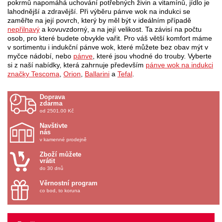
pokrmů napomáhá uchování potřebných živin a vitamínů, jídlo je
lahodnější a zdravější. Při výběru pánve wok na indukci se
zaměřte na její povrch, který by měl být v ideálním případě
nepřilnavý
a kovuvzdorný, a na její velikost. Ta závisí na počtu
osob, pro které budete obvykle vařit. Pro váš větší komfort máme
v sortimentu i indukční pánve wok, které můžete bez obav mýt v
myčce nádobí, nebo
pánve
, které jsou vhodné do trouby. Vyberte
si z naší nabídky, která zahrnuje především
pánve wok na indukci
značky Tescoma
,
Orion
,
Ballarini
a
Tefal
.
Doprava
zdarma
od 2501.00 Kč
Navštivte
nás
v kamenné prodejně
Zboží můžete
vrátit
do 30 dnů
Věrnostní program
co bod, to koruna