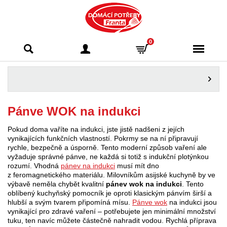
Domácí potřeby
0
Franta - Příbram
Pánve WOK na indukci
Pokud doma vaříte na indukci, jste jistě nadšeni z jejích
vynikajících funkčních vlastností. Pokrmy se na ní připravují
rychle, bezpečně a úsporně. Tento moderní způsob vaření ale
vyžaduje správné pánve, ne každá si totiž s indukční plotýnkou
rozumí. Vhodná
pánev na indukci
musí mít dno
z feromagnetického materiálu. Milovníkům asijské kuchyně by ve
výbavě neměla chybět kvalitní
pánev wok na indukci
. Tento
oblíbený kuchyňský pomocník je oproti klasickým pánvím širší a
hlubší a svým tvarem připomíná mísu.
Pánve wok
na indukci jsou
vynikající pro zdravé vaření – potřebujete jen minimální množství
tuku, ten navíc můžete částečně nahradit vodou. Rychlá příprava