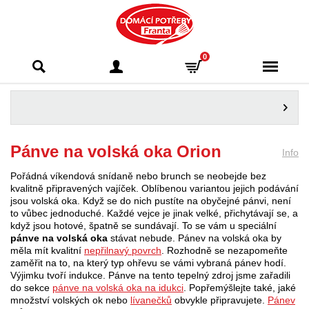
Domácí potřeby
0
Franta - Příbram
Pánve na volská oka Orion
Info
Pořádná víkendová snídaně nebo brunch se neobejde bez
kvalitně připravených vajíček. Oblíbenou variantou jejich podávání
jsou volská oka. Když se do nich pustíte na obyčejné pánvi, není
to vůbec jednoduché. Každé vejce je jinak velké, přichytávají se, a
když jsou hotové, špatně se sundávají. To se vám u speciální
pánve na volská oka
stávat nebude. Pánev na volská oka by
měla mít kvalitní
nepřilnavý povrch
. Rozhodně se nezapomeňte
zaměřit na to, na který typ ohřevu se vámi vybraná pánev hodí.
Výjimku tvoří indukce. Pánve na tento tepelný zdroj jsme zařadili
do sekce
pánve na volská oka na idukci
. Popřemýšlejte také, jaké
množství volských ok nebo
lívanečků
obvykle připravujete.
Pánev