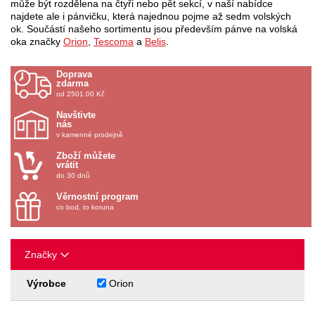
může být rozdělena na čtyři nebo pět sekcí, v naší nabídce
najdete ale i pánvičku, která najednou pojme až sedm volských
ok. Součástí našeho sortimentu jsou především pánve na volská
oka značky
Orion
,
Tescoma
a
Belis
.
Doprava
zdarma
od 2501.00 Kč
Navštivte
nás
v kamenné prodejně
Zboží můžete
vrátit
do 30 dnů
Věrnostní program
co bod, to koruna
Značky
Výrobce
Orion