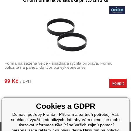
Orion Forma na volská oka pr. 7,5 cm 2 ks
Forma na sázená vejce - snadná a rychlá příprava. Formu
položíte na pánev, do tvořítka vyklepnete ve
99 Kč
s DPH
koupit
Cookies a GDPR
Domácí potřeby Franta - Příbram a partneři potřebují Váš
souhlas k využití jednotlivých dat, aby Vám mimo jiné mohli
ukazovat informace týkající se Vašich zájmů pomocí
Fakturační údaje
personalizace reklam. Souhlas udělíte kliknutím na políčko