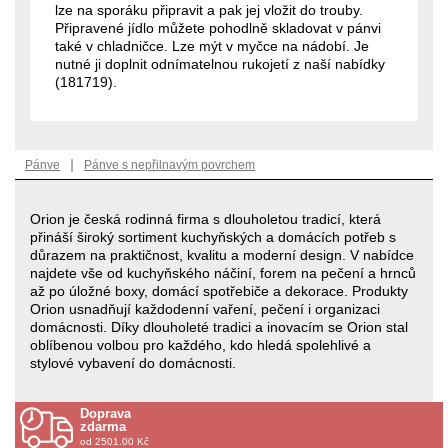
lze na sporáku připravit a pak jej vložit do trouby.
Připravené jídlo můžete pohodlně skladovat v pánvi
také v chladničce. Lze mýt v myčce na nádobí. Je
nutné ji doplnit odnímatelnou rukojetí z naší nabídky
(181719).
|
Pánve
Pánve s nepřilnavým povrchem
Orion je česká rodinná firma s dlouholetou tradicí, která
přináší široký sortiment kuchyňských a domácích potřeb s
důrazem na praktičnost, kvalitu a moderní design. V nabídce
najdete vše od kuchyňského náčiní, forem na pečení a hrnců
až po úložné boxy, domácí spotřebiče a dekorace. Produkty
Orion usnadňují každodenní vaření, pečení i organizaci
domácnosti. Díky dlouholeté tradici a inovacím se Orion stal
oblíbenou volbou pro každého, kdo hledá spolehlivé a
stylové vybavení do domácnosti.
Doprava
zdarma
od 2501.00 Kč