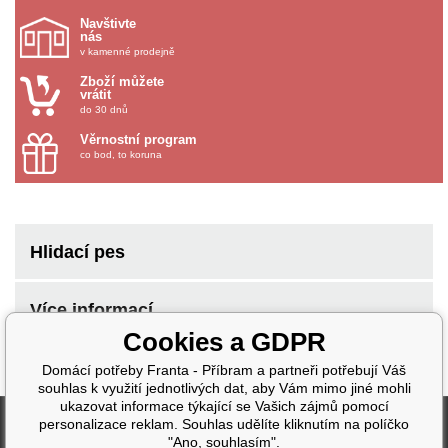
Navštivte
nás
v kamenné prodejně
Zboží můžete
vrátit
do 30 dnů
Věrnostní program
co bod, to koruna
Hlidací pes
Více informací
Cookies a GDPR
Domácí potřeby Franta - Příbram a partneři potřebují Váš
souhlas k využití jednotlivých dat, aby Vám mimo jiné mohli
ukazovat informace týkající se Vašich zájmů pomocí
Fakturační údaje
personalizace reklam. Souhlas udělíte kliknutím na políčko
"Ano, souhlasím".