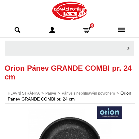
Domácí potřeby
0
Franta - Příbram
Orion Pánev GRANDE COMBI pr. 24
cm
>
>
>
Orion
HLAVNÍ STRÁNKA
Pánve
Pánve s nepřilnavým povrchem
Pánev GRANDE COMBI pr. 24 cm