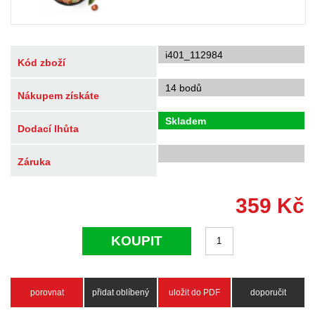
i401_112984
Kód zboží
14 bodů
Nákupem získáte
Skladem
Dodací lhůta
Záruka
359
Kč
KOUPIT
porovnat
přidat oblíbený
uložit do PDF
doporučit