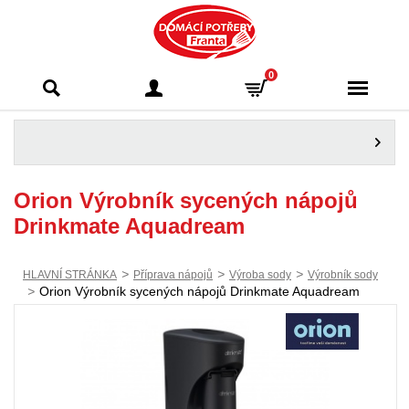
Domácí potřeby
0
Franta - Příbram
Orion Výrobník sycených nápojů
Drinkmate Aquadream
>
>
>
HLAVNÍ STRÁNKA
Příprava nápojů
Výroba sody
Výrobník sody
>
Orion Výrobník sycených nápojů Drinkmate Aquadream