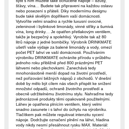
sytit s ním můžete také ochucené nápoje – džusy,
šťávy, vína… Budete tak připraveni na každou oslavu
nebo posezení s přáteli. Díky modernímu designu
bude také skvělým doplňkem vaší domácnosti.
Vytvoříte velmi snadno a rychle luxusní ovocné,
zeleninové i bylinkové limonády, vinné střiky a šumivá
vína, long drinky… Je opatřen přetlakovým ventilem,
takže je bezpečný a spolehlivý. Vyrobíte tak až 80
litrů nápoje z jedné bombičky. Výrobník DRINKMATE
ušetří vaše výdaje za balené limonády a vody, omezí
počet PET lahví ve vaší domácnosti. Používáním
výrobníku DRINKMATE ochráníte přírodu v průběhu
jednoho roku přibližně před 800 prázdnými PET
láhvemi nebo plechovkami. Zanechává tedy
mnohonásobně menší dopad na životní prostředí,
než pořizování běžných nápojů z obchodů. V dnešní
době by mělo být cílem nás všech přispět ke snížení
množství odpadů, ochraně životního prostředí a
obecně udržitelnému životnímu stylu. Nahraďme tedy
jednorázové produkty těmi opakovaně použitelnými.
Láhev je opatřena plnícím ventilem, který velmi
snadno zasunete i s lahví do úchytu na výrobníku.
Tlačítkem pak můžete regulovat intenzitu sycení
nápoje. Dodržujte označení plnění na láhvi, hladina
vody nikdy nesmí přesáhnout rysku MAX. Materiál: