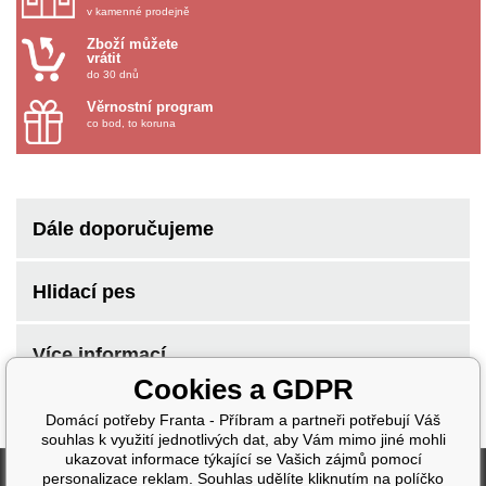
v kamenné prodejně
Zboží můžete
vrátit
do 30 dnů
Věrnostní program
co bod, to koruna
Dále doporučujeme
Hlidací pes
Více informací
Cookies a GDPR
Domácí potřeby Franta - Příbram a partneři potřebují Váš
souhlas k využití jednotlivých dat, aby Vám mimo jiné mohli
ukazovat informace týkající se Vašich zájmů pomocí
Fakturační údaje
personalizace reklam. Souhlas udělíte kliknutím na políčko