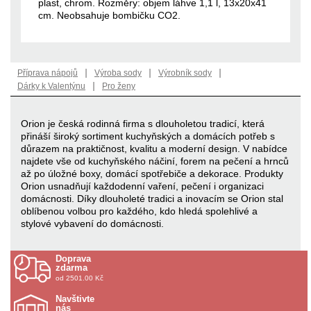
plast, chrom. Rozměry: objem láhve 1,1 l, 13x20x41
cm. Neobsahuje bombičku CO2.
|
|
|
Příprava nápojů
Výroba sody
Výrobník sody
|
Dárky k Valentýnu
Pro ženy
Orion je česká rodinná firma s dlouholetou tradicí, která
přináší široký sortiment kuchyňských a domácích potřeb s
důrazem na praktičnost, kvalitu a moderní design. V nabídce
najdete vše od kuchyňského náčiní, forem na pečení a hrnců
až po úložné boxy, domácí spotřebiče a dekorace. Produkty
Orion usnadňují každodenní vaření, pečení i organizaci
domácnosti. Díky dlouholeté tradici a inovacím se Orion stal
oblíbenou volbou pro každého, kdo hledá spolehlivé a
stylové vybavení do domácnosti.
Doprava
zdarma
od 2501.00 Kč
Navštivte
nás