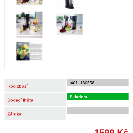
i401_130658
Kód zboží
Skladem
Dodací lhůta
Záruka
1599
Kč