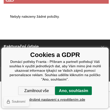
Nebyly nalezeny žádné položky.
Fakturační údaje
Cookies a GDPR
Další informace
Domácí potřeby Franta - Příbram a partneři potřebují Váš
souhlas k využití jednotlivých dat, aby Vám mimo jiné mohli
ukazovat informace týkající se Vašich zájmů pomocí
Tvorba a pronájem eshopů
BINARGON.cz
| Design:
Smartim.cz
personalizace reklam. Souhlas udělíte kliknutím na políčko
"Ano, souhlasím".
Zamítnout vše
Ano, souhlasím
Podrobné nastavení s vysvětlením zde
Soukromí