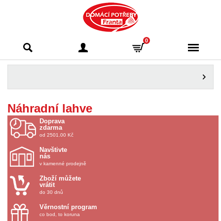
Domácí potřeby
0
Franta - Příbram
Náhradní lahve
Doprava
zdarma
od 2501.00 Kč
Navštivte
nás
v kamenné prodejně
Zboží můžete
vrátit
do 30 dnů
Věrnostní program
co bod, to koruna