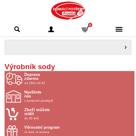
Domácí potřeby
0
Franta - Příbram
Výrobník sody
Doprava
zdarma
od 2501.00 Kč
Navštivte
nás
v kamenné prodejně
Zboží můžete
vrátit
do 30 dnů
Věrnostní program
co bod, to koruna