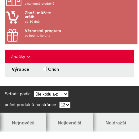
v kamenné prodejně
Zboží můžete
vrátit
do 30 dnů
Věrnostní program
co bod, to koruna
Značky
Výrobce
Orion
Seřadit podle
počet produktů na stránce
Nejnovější
Nejlevnější
Nejdražší