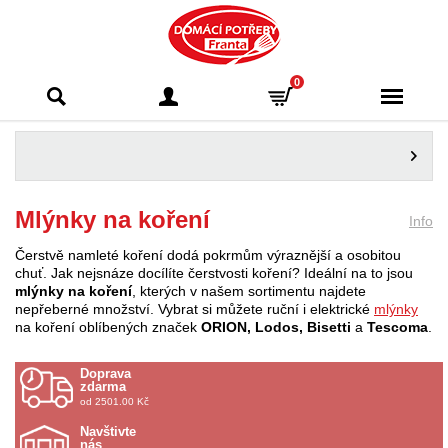
Domácí potřeby
0
Franta - Příbram
Mlýnky na koření
Info
Čerstvě namleté koření dodá pokrmům výraznější a osobitou
chuť. Jak nejsnáze docílíte čerstvosti koření? Ideální na to jsou
mlýnky na koření
, kterých v našem sortimentu najdete
nepřeberné množství. Vybrat si můžete ruční i elektrické
mlýnky
na koření oblíbených značek
ORION, Lodos, Bisetti
a
Tescoma
.
Doprava
zdarma
od 2501.00 Kč
Navštivte
nás