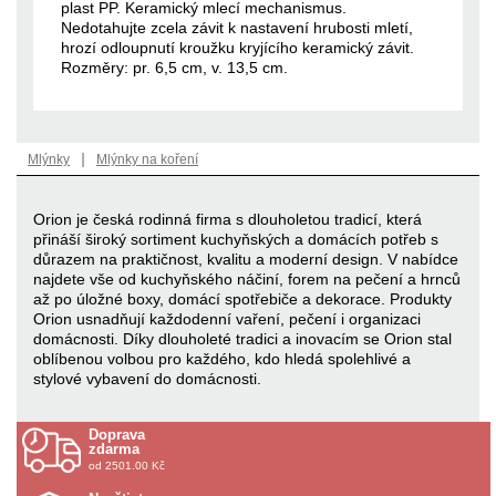
plast PP. Keramický mlecí mechanismus.
Nedotahujte zcela závit k nastavení hrubosti mletí,
hrozí odloupnutí kroužku kryjícího keramický závit.
Rozměry: pr. 6,5 cm, v. 13,5 cm.
|
Mlýnky
Mlýnky na koření
Orion je česká rodinná firma s dlouholetou tradicí, která
přináší široký sortiment kuchyňských a domácích potřeb s
důrazem na praktičnost, kvalitu a moderní design. V nabídce
najdete vše od kuchyňského náčiní, forem na pečení a hrnců
až po úložné boxy, domácí spotřebiče a dekorace. Produkty
Orion usnadňují každodenní vaření, pečení i organizaci
domácnosti. Díky dlouholeté tradici a inovacím se Orion stal
oblíbenou volbou pro každého, kdo hledá spolehlivé a
stylové vybavení do domácnosti.
Doprava
zdarma
od 2501.00 Kč