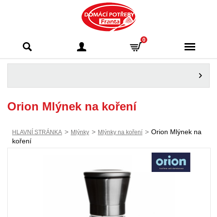
Domácí potřeby
0
Franta - Příbram
Orion Mlýnek na koření
>
>
>
Orion Mlýnek na
HLAVNÍ STRÁNKA
Mlýnky
Mlýnky na koření
koření