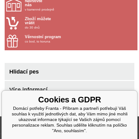
Navštivte
nás
v kamenné prodejně
Zboží můžete
vrátit
do 30 dnů
Věrnostní program
co bod, to koruna
Hlidací pes
Více informací
Cookies a GDPR
Domácí potřeby Franta - Příbram a partneři potřebují Váš
souhlas k využití jednotlivých dat, aby Vám mimo jiné mohli
ukazovat informace týkající se Vašich zájmů pomocí
Fakturační údaje
personalizace reklam. Souhlas udělíte kliknutím na políčko
"Ano, souhlasím".