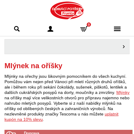
Domácí potřeby
0
Franta - Příbram
Mlýnek na oříšky
Mlýnky na ořechy jsou šikovným pomocníkem do všech kuchyní.
Pomůžou vám nejen před Vánoci při mletí různých druhů oříšků,
ale i během roku při sekání čokolády, sušenek, piškotů, lentilek a
dalších cukrářských posypů na dorty, moučníky a zmrzliny.
Mlýnky
na oříšky mají více velikostních otvorů pro přípravu najemno nebo
nahrubo mletých posypů. Vyberte si z naší nabídky mlýnků na
oříšky od oblíbených českých a zahraničních výrobců. Na
nezlevněné produkty značky Tescoma u nás můžete
uplatnit
kupón na 10% slevu
.
Doprava