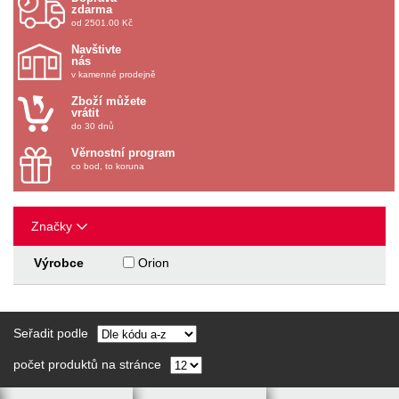
zdarma
od 2501.00 Kč
Navštivte
nás
v kamenné prodejně
Zboží můžete
vrátit
do 30 dnů
Věrnostní program
co bod, to koruna
Značky
Výrobce
Orion
Seřadit podle
počet produktů na stránce