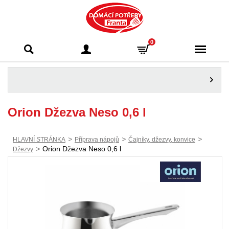
Domácí potřeby
0
Franta - Příbram
Orion Džezva Neso 0,6 l
>
>
>
HLAVNÍ STRÁNKA
Příprava nápojů
Čajníky, džezvy, konvice
>
Orion Džezva Neso 0,6 l
Džezvy