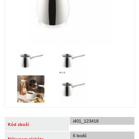
i401_123418
Kód zboží
6 bodů