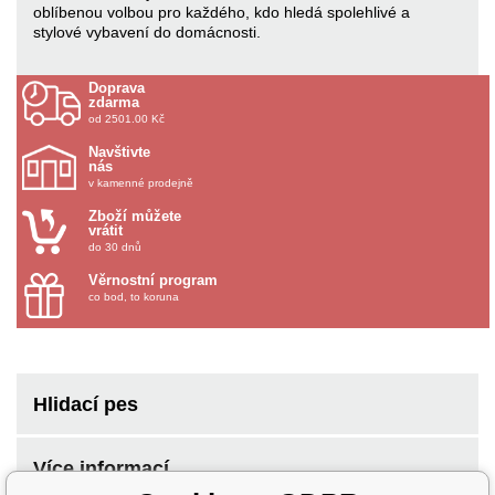
oblíbenou volbou pro každého, kdo hledá spolehlivé a
stylové vybavení do domácnosti.
Doprava
zdarma
od 2501.00 Kč
Navštivte
nás
v kamenné prodejně
Zboží můžete
vrátit
do 30 dnů
Věrnostní program
co bod, to koruna
Hlidací pes
Více informací