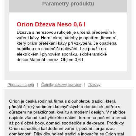
Parametry produktu
Orion Džezva Neso 0,6 l
Džezva s nerezovou rukojetí je určená především k
vaření kávy. Horní okraj nádoby je opatřen „límcem“,
který brání přetékání kávy při vzkypění. Je opatřena
hubičkou na snadnější nalévání. Lze použít na
elektrickém i plynovém sporáku, sklokeramické
desce.Materiál: nerez. Objem 0,6 l.
|
|
Příprava nápojů
Čajníky, džezvy, konvice
Džezvy
Orion je česká rodinná firma s dlouholetou tradicí, která
přináší široký sortiment kuchyňských a domácích potřeb s
důrazem na praktičnost, kvalitu a moderní design. V nabídce
najdete vše od kuchyňského náčiní, forem na pečení a hrnců
až po úložné boxy, domácí spotřebiče a dekorace. Produkty
Orion usnadňují každodenní vaření, pečení i organizaci
domácnosti. Díky dlouholeté tradici a inovacím se Orion stal