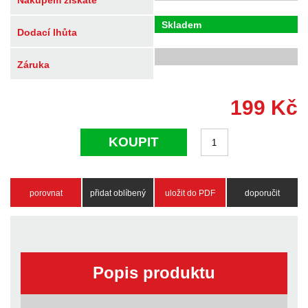
Nákupem získáte
Skladem
Dodací lhůta
Záruka
199
Kč
KOUPIT
porovnat
přidat oblíbený
uložit do PDF
doporučit
Popis produktu