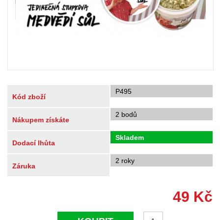
P495
Kód zboží
2 bodů
Nákupem získáte
Skladem
Dodací lhůta
2 roky
Záruka
49
Kč