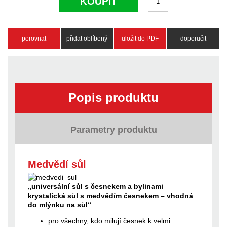
KOUPIT
porovnat
přidat oblíbený
uložit do PDF
doporučit
Popis produktu
Parametry produktu
Medvědí sůl
„universální sůl s česnekem a bylinami
krystalická sůl s medvědím česnekem – vhodná
do mlýnku na sůl“
pro všechny, kdo milují česnek k velmi