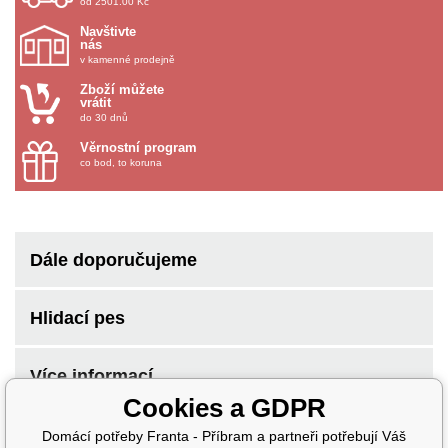
od 2501.00 Kč
Navštivte
nás
v kamenné prodejně
Zboží můžete
vrátit
do 30 dnů
Věrnostní program
co bod, to koruna
Dále doporučujeme
Hlidací pes
Více informací
Cookies a GDPR
Domácí potřeby Franta - Příbram a partneři potřebují Váš