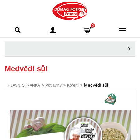
Domácí potřeby
0
Franta - Příbram
Medvědí sůl
>
>
>
Medvědí sůl
HLAVNÍ STRÁNKA
Potraviny
Koření