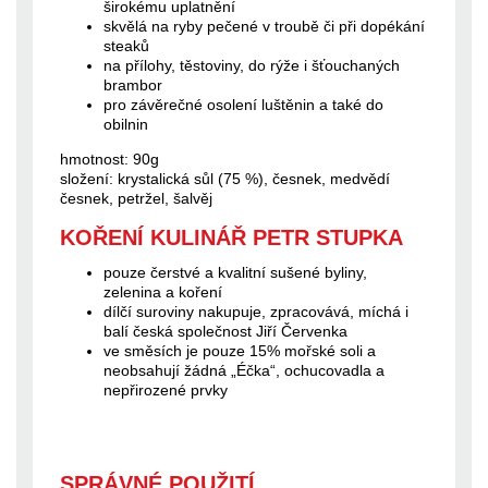
širokému uplatnění
skvělá na ryby pečené v troubě či při dopékání
steaků
na přílohy, těstoviny, do rýže i šťouchaných
brambor
pro závěrečné osolení luštěnin a také do
obilnin
hmotnost: 90g
složení: krystalická sůl (75 %), česnek, medvědí
česnek, petržel, šalvěj
KOŘENÍ KULINÁŘ PETR STUPKA
pouze čerstvé a kvalitní sušené byliny,
zelenina a koření
dílčí suroviny nakupuje, zpracovává, míchá i
balí česká společnost Jiří Červenka
ve směsích je pouze 15% mořské soli a
neobsahují žádná „Éčka“, ochucovadla a
nepřirozené prvky
SPRÁVNÉ POUŽITÍ