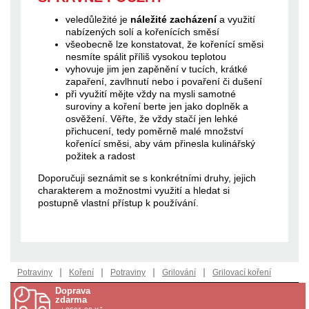
veledůležité je
náležité zacházení
a využití
nabízených solí a kořenících směsí
všeobecně lze konstatovat, že kořenící směsi
nesmíte spálit příliš vysokou teplotou
vyhovuje jim jen zapěnění v tucích, krátké
zapaření, zavlhnutí nebo i povaření či dušení
při využití mějte vždy na mysli samotné
suroviny a koření berte jen jako doplněk a
osvěžení. Věřte, že vždy stačí jen lehké
přichucení, tedy poměrně malé množství
kořenící směsi, aby vám přinesla kulinářský
požitek a radost
Doporučuji seznámit se s konkrétními druhy, jejich
charakterem a možnostmi využití a hledat si
postupně vlastní přístup k používání.
|
|
|
|
Potraviny
Koření
Potraviny
Grilování
Grilovací koření
Doprava
zdarma