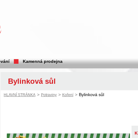
vání
Kamenná prodejna
Bylinková sůl
>
>
>
Bylinková sůl
HLAVNÍ STRÁNKA
Potraviny
Koření
K