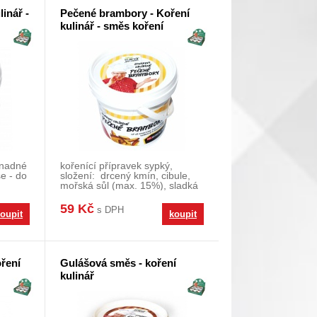
linář -
Pečené brambory - Koření
kulinář - směs koření
snadné
kořenící přípravek sypký,
e - do
složení: drcený kmín, cibule,
mořská sůl (max. 15%), sladká
paprika, mle
59 Kč
s DPH
oupit
koupit
oření
Gulášová směs - koření
kulinář