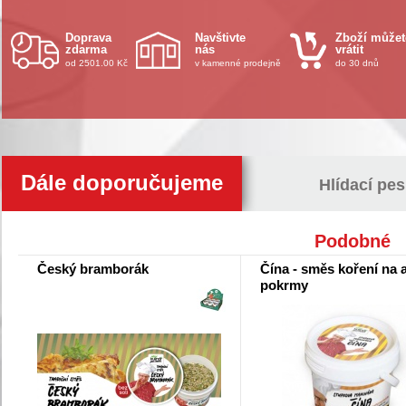
Doprava
Navštivte
Zboží můžet
zdarma
nás
vrátit
od 2501.00 Kč
v kamenné prodejně
do 30 dnů
Dále doporučujeme
Hlídací pes
Podobné
Český bramborák
Čína - směs koření na a
pokrmy