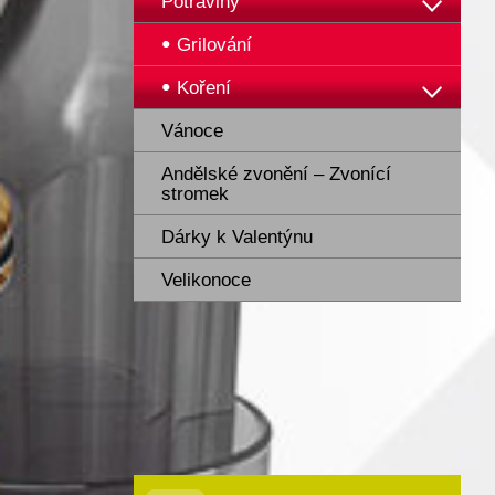
Potraviny
Grilování
Koření
Vánoce
Andělské zvonění – Zvonící
stromek
Dárky k Valentýnu
Velikonoce