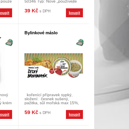
 pouze
50346 Typ: Nové „používejte
stejně ja
39 Kč
s DPH
oupit
koupit
Bylinkové máslo
r
émový
kořenící přípravek sypký,
u
složení: česnek sušený,
ý krém
pažitka, sůl mořská max 15%,
pepř bílý, cibul
59 Kč
s DPH
oupit
koupit