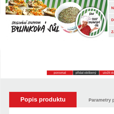
N
D
Z
porovnat
přidat oblíbený
uložit 
Popis produktu
Parametry 