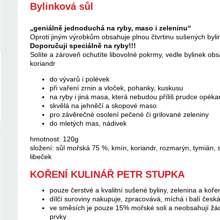
Bylinková sůl
„geniálně jednoduchá na ryby, maso i zeleninu“
Oproti jiným výrobkům obsahuje plnou čtvrtinu sušených bylin
Doporučuji speciálně na ryby!!!
Solíte a zároveň ochutíte libovolné pokrmy, vedle bylinek ob
koriandr
do vývarů i polévek
při vaření zrnin a vloček, pohanky, kuskusu
na ryby i jiná masa, která nebudou příliš prudce opéka
skvělá na jehněčí a skopové maso
pro závěrečné osolení pečené či grilované zeleniny
do mletých mas, nádivek
hmotnost: 120g
složení: sůl mořská 75 %, kmín, koriandr, rozmarýn, tymián, 
libeček
KOŘENÍ KULINÁŘ PETR STUPKA
pouze čerstvé a kvalitní sušené byliny, zelenina a koře
dílčí suroviny nakupuje, zpracovává, míchá i balí česk
ve směsích je pouze 15% mořské soli a neobsahují žá
prvky