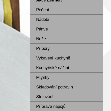
Akce Leifheit
Pečení
Nádobí
Pánve
Nože
Příbory
Vybavení kuchyně
Kuchyňské náčiní
Mlýnky
Skladování potravin
Stolování
Příprava nápojů