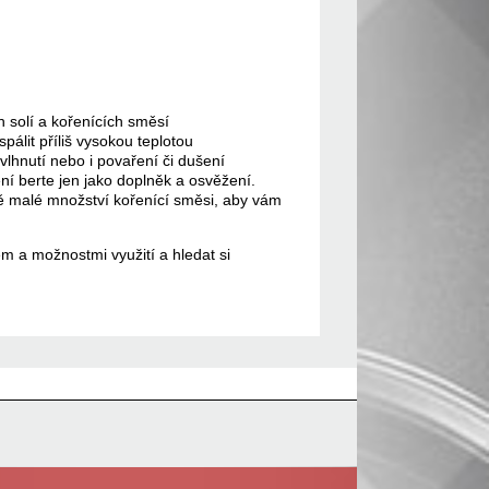
h solí a kořenících směsí
pálit příliš vysokou teplotou
vlhnutí nebo i povaření či dušení
ení berte jen jako doplněk a osvěžení.
ně malé množství kořenící směsi, aby vám
em a možnostmi využití a hledat si