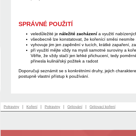
SPRÁVNÉ POUŽITÍ
veledůležité je
náležité zacházení
a využití nabízenýc
všeobecně lze konstatovat, že kořenící směsi nesmíte s
vyhovuje jim jen zapěnění v tucích, krátké zapaření, za
při využití mějte vždy na mysli samotné suroviny a koř
Věřte, že vždy stačí jen lehké přichucení, tedy poměr
přinesla kulinářský požitek a radost
Doporučuji seznámit se s konkrétními druhy, jejich charakter
postupně vlastní přístup k používání.
|
|
|
|
Potraviny
Koření
Potraviny
Grilování
Grilovací koření