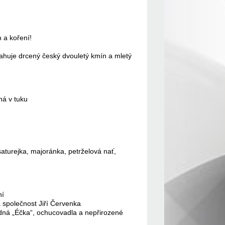
 a koření!
sahuje drcený český dvouletý kmín a mletý
ná v tuku
saturejka, majoránka, petrželová nať,
ní
á společnost Jiří Červenka
dná „Éčka“, ochucovadla a nepřirozené