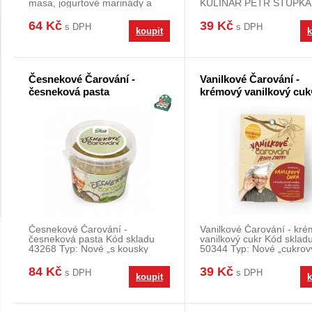
masa, jogurtové marinády a
KULINÁŘ PETR STUPKA
přípravu mno
čerstvé a
64 Kč
39 Kč
s DPH
s DPH
koupit
k
Česnekové Čarování -
Vanilkové Čarování -
česneková pasta
krémový vanilkový cuk
Česnekové Čarování -
Vanilkové Čarování - kr
česneková pasta Kód skladu
vanilkový cukr Kód sklad
43268 Typ: Nové „s kousky
50344 Typ: Nové „cukrov
česneku a sekanými
s pravou
84 Kč
39 Kč
s DPH
s DPH
koupit
k