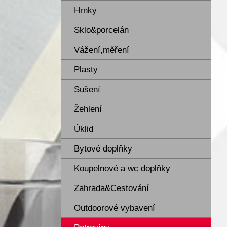
Hrnky
Sklo&porcelán
Vážení,měření
Plasty
Sušení
Žehlení
Úklid
Bytové doplňky
Koupelnové a wc doplňky
Zahrada&Cestování
Outdoorové vybavení