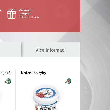
e
Věrnostní
program
co bod, to koruna
Více informací
sijské
Koření na ryby