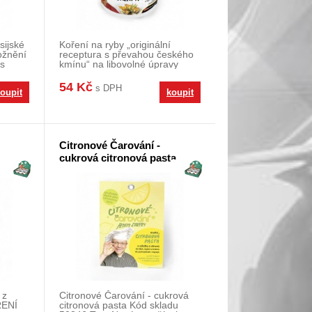
sijské
Koření na ryby „originální
ožnění
receptura s převahou českého
 s
kmínu“ na libovolné úpravy
sladkovodní
54 Kč
s DPH
oupit
koupit
Citronové Čarování -
cukrová citronová pasta
 z
Citronové Čarování - cukrová
ŘENÍ
citronová pasta Kód skladu