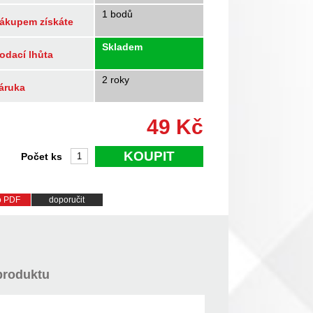
1 bodů
ákupem získáte
Skladem
odací lhůta
2 roky
áruka
49
Kč
KOUPIT
Počet ks
do PDF
doporučit
produktu