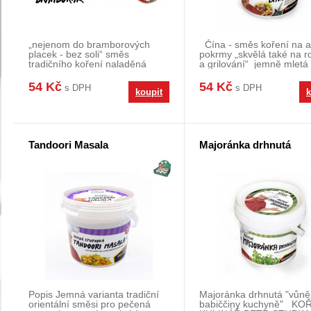
„nejenom do bramborových
Čína - směs koření na a
placek - bez soli“ směs
pokrmy „skvělá také na r
tradičního koření naladěná
a grilování“ jemně mletá
přesně do chuti oblíben
54 Kč
54 Kč
s DPH
s DPH
koupit
k
Tandoori Masala
Majoránka drhnutá
Popis Jemná varianta tradiční
Majoránka drhnutá "vůně
orientální směsi pro pečená
babiččiny kuchyně" KO