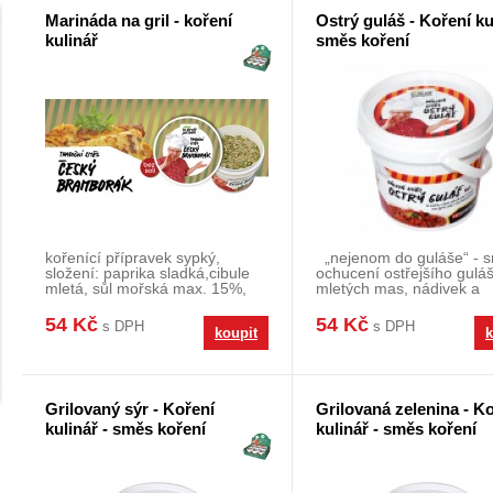
Marináda na gril - koření
Ostrý guláš - Koření ku
kulinář
směs koření
kořenící přípravek sypký,
„nejenom do guláše“ - 
složení: paprika sladká,cibule
ochucení ostřejšího guláš
mletá, sůl mořská max. 15%,
mletých mas, nádivek a
česnek mletý,k
klobásek - n
54 Kč
54 Kč
s DPH
s DPH
koupit
k
Grilovaný sýr - Koření
Grilovaná zelenina - K
kulinář - směs koření
kulinář - směs koření