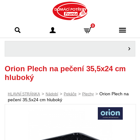
Domácí potřeby
0
Franta - Příbram
Orion Plech na pečení 35,5x24 cm
hluboký
>
>
>
>
Orion Plech na
HLAVNÍ STRÁNKA
Nádobí
Pekáče
Plechy
pečení 35,5x24 cm hluboký