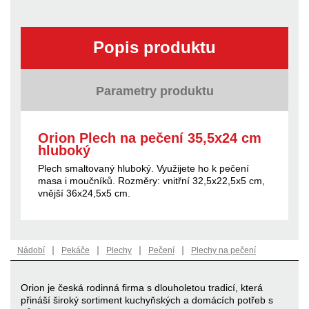
Popis produktu
Parametry produktu
Orion Plech na pečení 35,5x24 cm
hluboký
Plech smaltovaný hluboký. Využijete ho k pečení
masa i moučníků. Rozměry: vnitřní 32,5x22,5x5 cm,
vnější 36x24,5x5 cm.
|
|
|
|
Nádobí
Pekáče
Plechy
Pečení
Plechy na pečení
Orion je česká rodinná firma s dlouholetou tradicí, která
přináší široký sortiment kuchyňských a domácích potřeb s