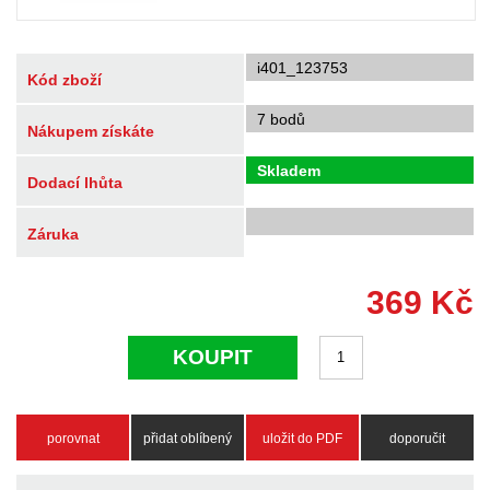
i401_123753
Kód zboží
7 bodů
Nákupem získáte
Skladem
Dodací lhůta
Záruka
369
Kč
KOUPIT
porovnat
přidat oblíbený
uložit do PDF
doporučit