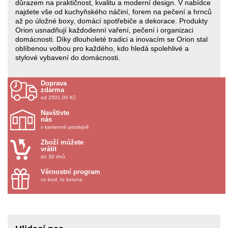
důrazem na praktičnost, kvalitu a moderní design. V nabídce
najdete vše od kuchyňského náčiní, forem na pečení a hrnců
až po úložné boxy, domácí spotřebiče a dekorace. Produkty
Orion usnadňují každodenní vaření, pečení i organizaci
domácnosti. Díky dlouholeté tradici a inovacím se Orion stal
oblíbenou volbou pro každého, kdo hledá spolehlivé a
stylové vybavení do domácnosti.
Doprava
zdarma
od 2501.00 Kč
Navštivte
nás
v kamenné prodejně
Zboží můžete
vrátit
do 30 dnů
Věrnostní program
co bod, to koruna