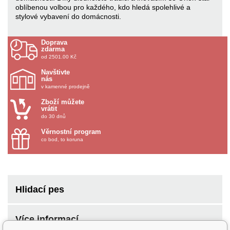
oblíbenou volbou pro každého, kdo hledá spolehlivé a
stylové vybavení do domácnosti.
Doprava
zdarma
od 2501.00 Kč
Navštivte
nás
v kamenné prodejně
Zboží můžete
vrátit
do 30 dnů
Věrnostní program
co bod, to koruna
Hlidací pes
Více informací