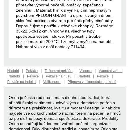
připravíte výborné pečeně, omáčky, zapečenou
zeleninu... Materiál: hliník s vynikajícím nepřilnavým
povrchem PFLUON GRANIT a s profilovaným dnem,
skleněná poklice s otvorem pro únik přebytečné páry.
Doporučujeme použití kuchyňské chňapky. Rozměry:
35x22,5x8/12 cm. Vhodný na všechny typy
spotřebičů včetně indukce. Při použití v troubě
poklice max. do 200 °C. Lze mýt v myčce na nádobí.
Náhradní víko z naší nabídky 711434.
|
|
|
|
Nádobí
Pekáče
Teflonové pekáče
Vánoce
Vánoční vaření
|
|
|
|
|
|
Nádobí
Pekáče
Pekáče na husu
Nádobí
Pekáče
|
|
Pekáče na indukci
Velikonoce
Příprava velikonočních pokrmů
Orion je česká rodinná firma s dlouholetou tradicí, která
přináší široký sortiment kuchyňských a domácích potřeb s
důrazem na praktičnost, kvalitu a moderní design. V nabídce
najdete vše od kuchyňského náčiní, forem na pečení a hrnců
až po úložné boxy, domácí spotřebiče a dekorace. Produkty
Orion usnadňují každodenní vaření, pečení i organizaci
domácnosti. Díky dlouholeté tradici a inovacím se Orion stal