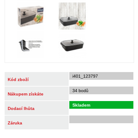
i401_123797
Kód zboží
34 bodů
Nákupem získáte
Skladem
Dodací lhůta
Záruka