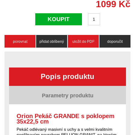
1099
Kč
KOUPIT
porovnat
přidat oblíbený
uložit do PDF
doporučit
Popis produktu
Parametry produktu
Orion Pekáč GRANDE s poklopem
35x22,5 cm
Pekáč odlévaný masivní s uchy a s velmi kvalitním
nepřilnavým povrchem PFLUON GRANIT, na kterém