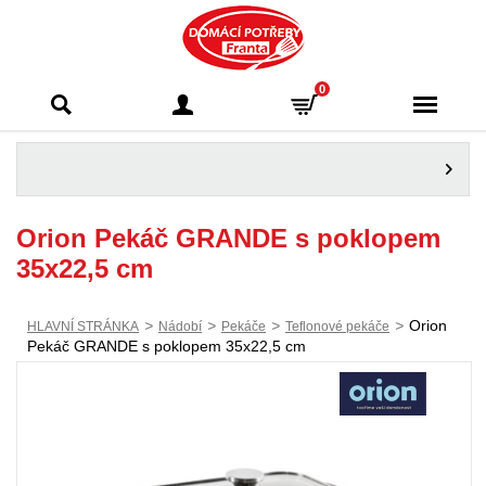
Domácí potřeby
0
Franta - Příbram
Orion Pekáč GRANDE s poklopem
35x22,5 cm
>
>
>
>
Orion
HLAVNÍ STRÁNKA
Nádobí
Pekáče
Teflonové pekáče
Pekáč GRANDE s poklopem 35x22,5 cm