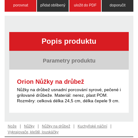
porovnat
přidat oblíbený
uložit do PDF
doporučit
Popis produktu
Parametry produktu
Orion Nůžky na drůbež
Nůžky na drůbež usnadní porcování syrové, pečené i
grilované drůbeže. Materiál: nerez, plast POM.
Rozměry: celková délka 24,5 cm, délka čepele 9 cm.
|
|
|
|
Nože
Nůžky
Nůžky na drůbež
Kuchyňské náčiní
Vykrajovače, kleště, louskáčky