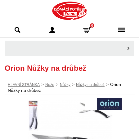
Domácí potřeby
0
Franta - Příbram
Orion Nůžky na drůbež
>
>
>
>
Orion
HLAVNÍ STRÁNKA
Nože
Nůžky
Nůžky na drůbež
Nůžky na drůbež