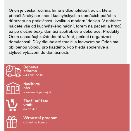
Orion je česká rodinná firma s dlouholetou tradicí, která
přináší široký sortiment kuchyňských a domácích potřeb s
důrazem na praktičnost, kvalitu a moderní design. V nabídce
najdete vše od kuchyňského náčiní, forem na pečení a hrnců
až po úložné boxy, domácí spotřebiče a dekorace. Produkty
Orion usnadňují každodenní vaření, pečení i organizaci
domácnosti. Díky dlouholeté tradici a inovacím se Orion stal
oblíbenou volbou pro každého, kdo hledá spolehlivé a
stylové vybavení do domácnosti.
Doprava
zdarma
od 2501.00 Kč
Navštivte
nás
v kamenné prodejně
Zboží můžete
vrátit
do 30 dnů
Věrnostní program
co bod, to koruna