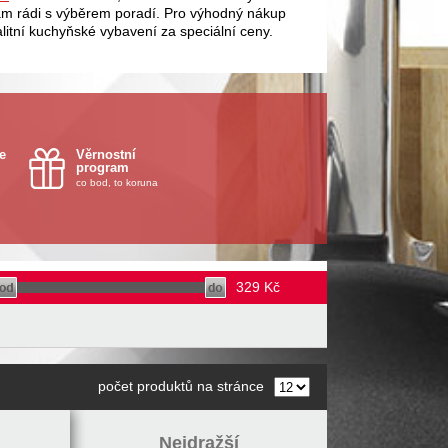
vám rádi s výběrem poradí. Pro výhodný nákup
alitní kuchyňské vybavení za speciální ceny.
e
Věrnostní
program
co bod, to koruna
329
Kč
počet produktů na stránce
Nejdražší