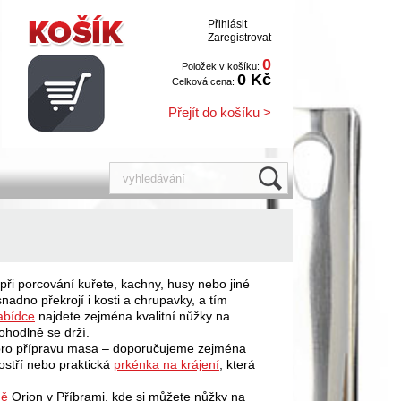
Přihlásit
Zaregistrovat
0
Položek v košíku:
0 Kč
Celková cena:
Přejít do košíku >
i porcování kuřete, kachny, husy nebo jiné
adno překrojí i kosti a chrupavky, a tím
abídce
najdete zejména kvalitní nůžky na
ohodlně se drží.
 pro přípravu masa – doporučujeme zejména
stří nebo praktická
prkénka na krájení
, která
ně
Orion v Příbrami, kde si můžete nůžky na