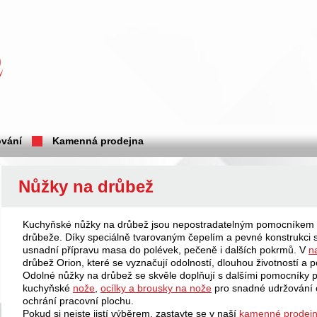
vání
Kamenná prodejna
Nůžky na drůbež
Kuchyňské nůžky na drůbež jsou nepostradatelným pomocníkem př
drůbeže. Díky speciálně tvarovaným čepelím a pevné konstrukci sn
usnadní přípravu masa do polévek, pečeně i dalších pokrmů. V
n
drůbež Orion, které se vyznačují odolností, dlouhou životností a p
Odolné nůžky na drůbež se skvěle doplňují s dalšími pomocníky
kuchyňské
nože
,
ocílky a brousky na nože
pro snadné udržování o
ochrání pracovní plochu.
Pokud si nejste jistí výběrem, zastavte se v naší
kamenné prodej