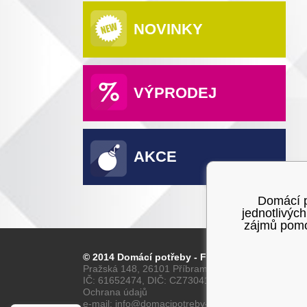
NOVINKY
VÝPRODEJ
AKCE
Domácí po
jednotlivýc
zájmů pomoc
© 2014 Domácí potřeby - Franta
Pražská 148, 26101 Příbram
IČ: 61652474, DIČ: CZ7304160028
Ochrana údajů
e-mail: info@domacipotreby-franta.cz