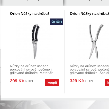
Orion Nůžky na drůbež
Orion Nůžky na drůbe
Nůžky na drůbež usnadní
Nůžky na drůbež usnadn
porcování syrové, pečené i
porcování syrové, pečené
grilované drůbeže. Materiál:
grilované drůbeže. Spole
nerez, plast POM. Ro
stříhají kůži, maso
299 Kč
329 Kč
s DPH
s DPH
koupit
k