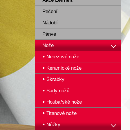
Akce Leifheit
Pečení
Nádobí
Pánve
Nože
Nerezové nože
Keramické nože
Škrabky
Sady nožů
Houbařské nože
Titanové nože
Nůžky