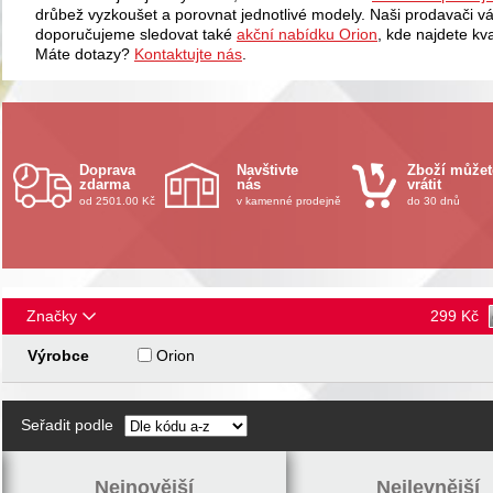
drůbež vyzkoušet a porovnat jednotlivé modely. Naši prodavači 
doporučujeme sledovat také
akční nabídku Orion
, kde najdete kv
Máte dotazy?
Kontaktujte nás
.
Doprava
Navštivte
Zboží můžet
zdarma
nás
vrátit
od 2501.00 Kč
v kamenné prodejně
do 30 dnů
Značky
299
Kč
Výrobce
Orion
Seřadit podle
Nejnovější
Nejlevnější