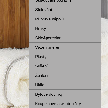
Skladování potravin
Stolování
Příprava nápojů
Hrnky
Sklo&porcelán
Vážení,měření
Plasty
Sušení
Žehlení
Úklid
Bytové doplňky
Koupelnové a wc doplňky