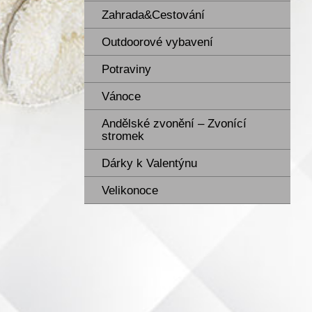
Zahrada&Cestování
Outdoorové vybavení
Potraviny
Vánoce
Andělské zvonění – Zvonící
stromek
Dárky k Valentýnu
Velikonoce