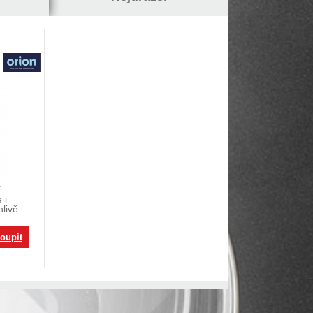
ž
í
 i
hlivě
oupit