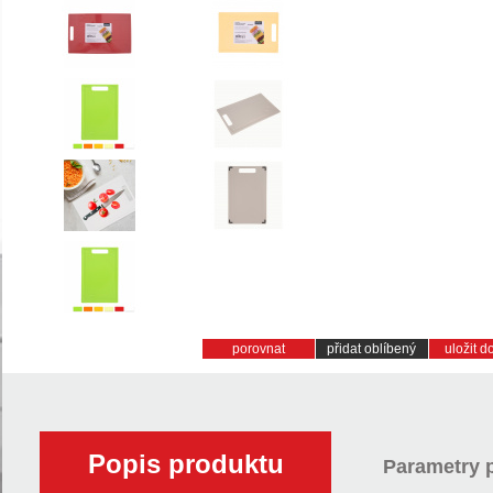
porovnat
přidat oblíbený
uložit 
Popis produktu
Parametry 