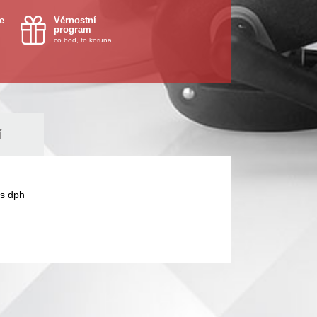
e
Věrnostní
program
co bod, to koruna
í
s dph