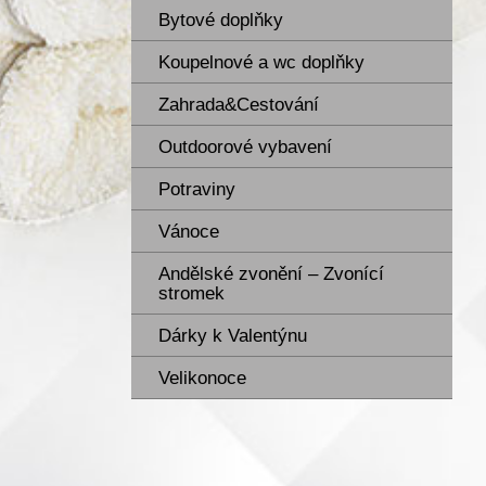
Bytové doplňky
Koupelnové a wc doplňky
Zahrada&Cestování
Outdoorové vybavení
Potraviny
Vánoce
Andělské zvonění – Zvonící
stromek
Dárky k Valentýnu
Velikonoce