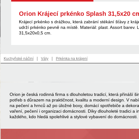
Orion Krájecí prkénko Splash 31,5x20 c
Krájecí prkénko s drážkou, která zabrání stékání šťávy z kráj
udrží prkénko pevně na místě. Materiál: plast. Assort barev
31,5x20x0,5 cm.
|
|
Kuchyňské náčiní
Vály
Prkénka na krájení
Orion je česká rodinná firma s dlouholetou tradicí, která přináší
potřeb s důrazem na praktičnost, kvalitu a moderní design. V na
na pečení a hrnců až po úložné boxy, domácí spotřebiče a dekor
vaření, pečení i organizaci domácnosti. Díky dlouholeté tradici a 
každého, kdo hledá spolehlivé a stylové vybavení do domácnosti.