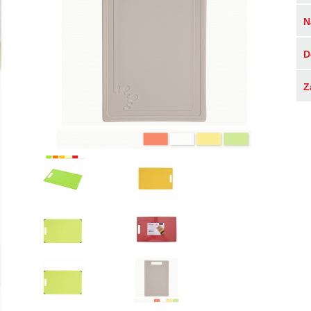
N
D
Z