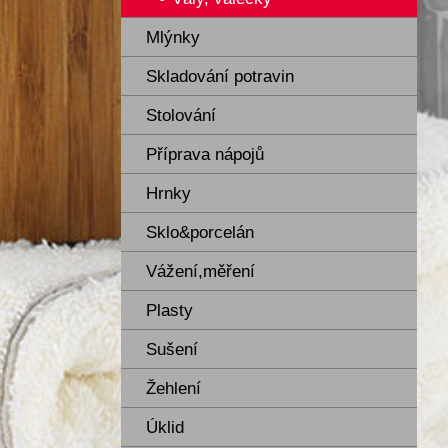
Mlýnky
Skladování potravin
Stolování
Příprava nápojů
Hrnky
Sklo&porcelán
Vážení,měření
Plasty
Sušení
Žehlení
Úklid