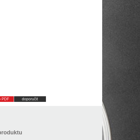
do PDF
doporučit
produktu