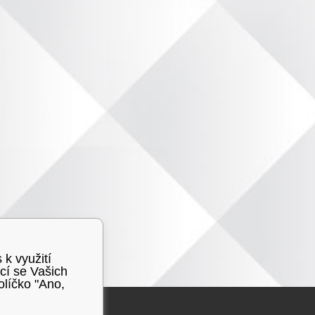
 k využití
cí se Vašich
olíčko "Ano,