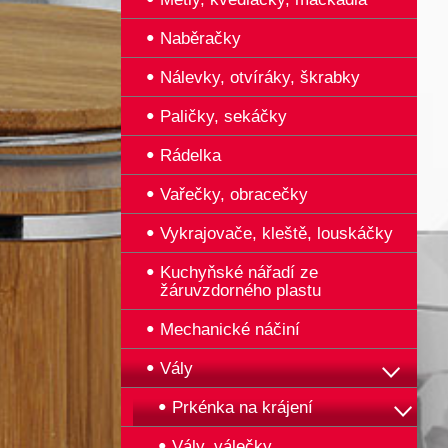
Naběračky
Nálevky, otvíráky, škrabky
Paličky, sekáčky
Rádelka
Vařečky, obracečky
Vykrajovače, kleště, louskáčky
Kuchyňské nářadí ze
žáruvzdorného plastu
Mechanické náčiní
Vály
Prkénka na krájení
Vály, válečky