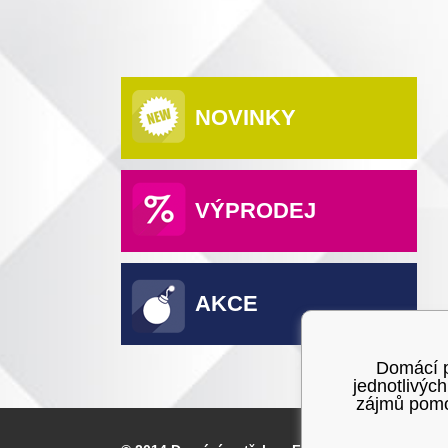
NOVINKY
VÝPRODEJ
AKCE
Domácí po
jednotlivýc
zájmů pomoc