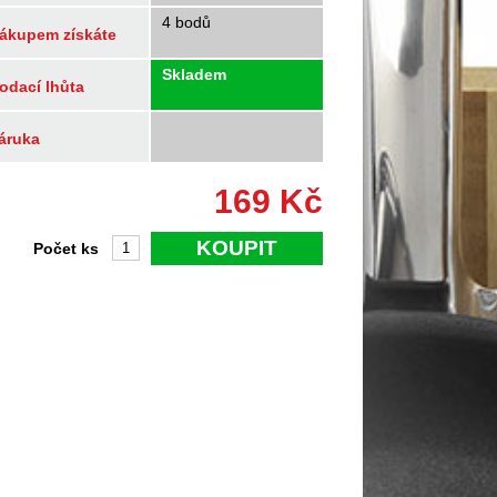
4 bodů
ákupem získáte
Skladem
odací lhůta
áruka
169
Kč
KOUPIT
Počet ks