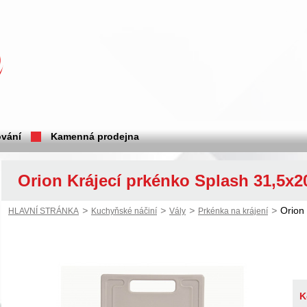
vání
Kamenná prodejna
Orion Krájecí prkénko Splash 31,5x2
>
>
>
>
Orion
HLAVNÍ STRÁNKA
Kuchyňské náčiní
Vály
Prkénka na krájení
K