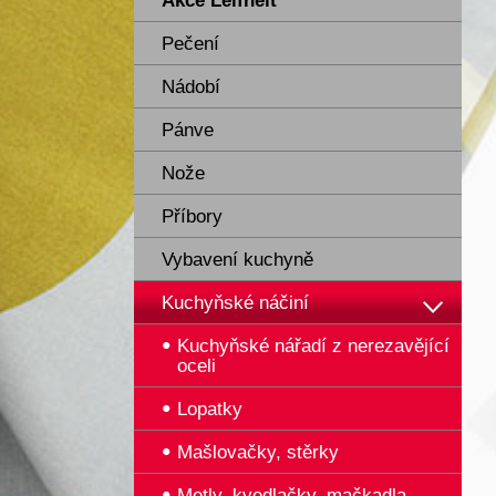
Akce Leifheit
Pečení
Nádobí
Pánve
Nože
Příbory
Vybavení kuchyně
Kuchyňské náčiní
Kuchyňské nářadí z nerezavějící
oceli
Lopatky
Mašlovačky, stěrky
Metly, kvedlačky, mačkadla