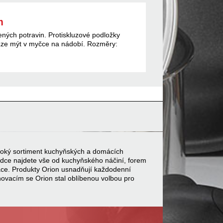
m
ených potravin. Protiskluzové podložky
. Lze mýt v myčce na nádobí. Rozměry:
 široký sortiment kuchyňských a domácích
bídce najdete vše od kuchyňského náčiní, forem
ace. Produkty Orion usnadňují každodenní
inovacím se Orion stal oblíbenou volbou pro