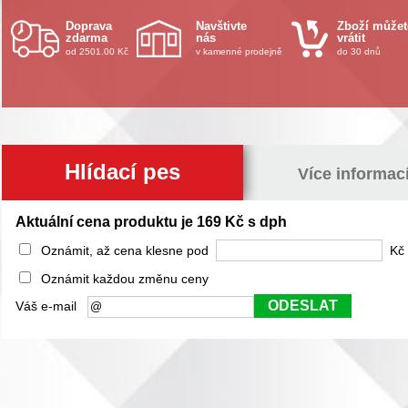
Doprava
Navštivte
Zboží můžet
zdarma
nás
vrátit
od 2501.00 Kč
v kamenné prodejně
do 30 dnů
Hlídací pes
Více informac
Aktuální cena produktu je 169 Kč s dph
Oznámit, až cena klesne pod
Kč 
Oznámit každou změnu ceny
ODESLAT
Váš e-mail