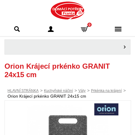
Domácí potřeby
0
Franta - Příbram
Orion Krájecí prkénko GRANIT
24x15 cm
>
>
>
>
HLAVNÍ STRÁNKA
Kuchyňské náčiní
Vály
Prkénka na krájení
Orion Krájecí prkénko GRANIT 24x15 cm