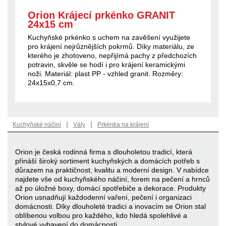
Orion Krájecí prkénko GRANIT
24x15 cm
Kuchyňské prkénko s uchem na zavěšení využijete
pro krájení nejrůznějších pokrmů. Díky materiálu, ze
kterého je zhotoveno, nepřijímá pachy z předchozích
potravin, skvěle se hodí i pro krájení keramickými
noži. Materiál: plast PP - vzhled granit. Rozměry:
24x15x0,7 cm.
|
|
Kuchyňské náčiní
Vály
Prkénka na krájení
Orion je česká rodinná firma s dlouholetou tradicí, která
přináší široký sortiment kuchyňských a domácích potřeb s
důrazem na praktičnost, kvalitu a moderní design. V nabídce
najdete vše od kuchyňského náčiní, forem na pečení a hrnců
až po úložné boxy, domácí spotřebiče a dekorace. Produkty
Orion usnadňují každodenní vaření, pečení i organizaci
domácnosti. Díky dlouholeté tradici a inovacím se Orion stal
oblíbenou volbou pro každého, kdo hledá spolehlivé a
stylové vybavení do domácnosti.