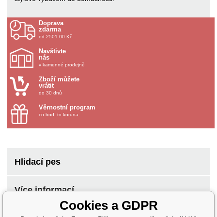
Doprava
zdarma
od 2501.00 Kč
Navštivte
nás
v kamenné prodejně
Zboží můžete
vrátit
do 30 dnů
Věrnostní program
co bod, to koruna
Hlidací pes
Více informací
Cookies a GDPR