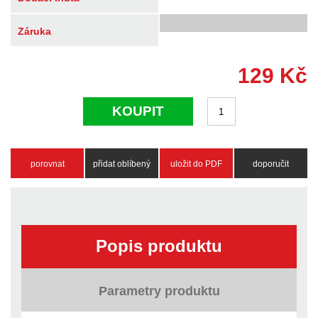
Záruka
129
Kč
KOUPIT
porovnat
přidat oblíbený
uložit do PDF
doporučit
Popis produktu
Parametry produktu