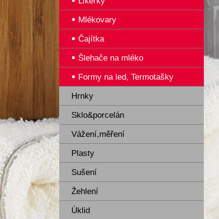
Likérky
Mlékovary
Čajítka
Šlehače na mléko
Formy na led, Termotašky
Hrnky
Sklo&porcelán
Vážení,měření
Plasty
Sušení
Žehlení
Úklid