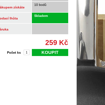
10 bodů
ákupem získáte
Skladem
odací lhůta
áruka
259
Kč
KOUPIT
Počet ks