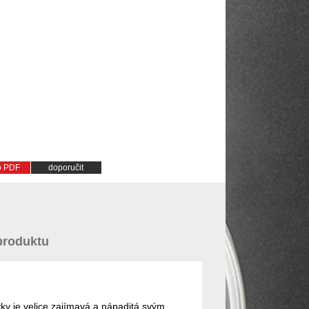
do PDF
doporučit
produktu
y je velice zajímavá a nápaditá svým