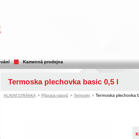
vání
Kamenná prodejna
Termoska plechovka basic 0,5 l
>
>
>
Termoska plechovka ba
HLAVNÍ STRÁNKA
Příprava nápojů
Termosky
K