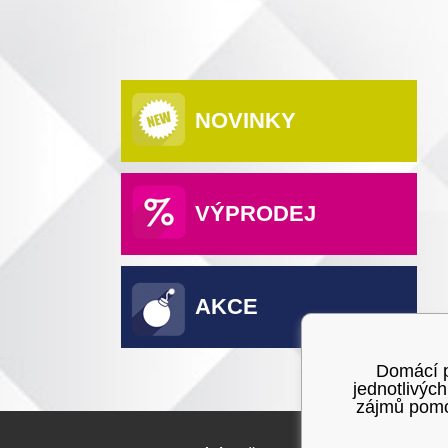
NOVINKY
VÝPRODEJ
AKCE
Domácí po
jednotlivýc
zájmů pomoc