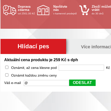
Doprava
Navštivte
Zboží můžet
zdarma
nás
vrátit
od 2501.00 Kč
v kamenné prodejně
do 30 dnů
Hlídací pes
Více informac
Aktuální cena produktu je 259 Kč s dph
Oznámit, až cena klesne pod
Kč 
Oznámit každou změnu ceny
ODESLAT
Váš e-mail