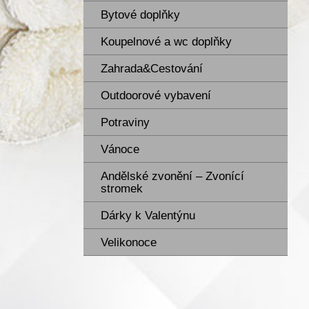
Bytové doplňky
Koupelnové a wc doplňky
Zahrada&Cestování
Outdoorové vybavení
Potraviny
Vánoce
Andělské zvonění – Zvonící
stromek
Dárky k Valentýnu
Velikonoce