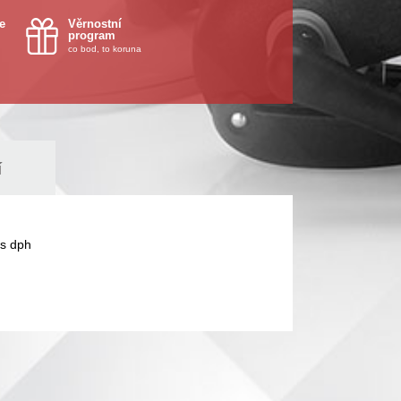
e
Věrnostní
program
co bod, to koruna
í
s dph