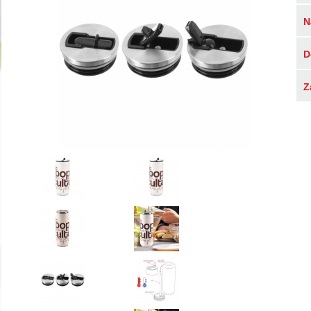
N
D
Z