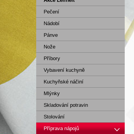
Akce Leifheit
Pečení
Nádobí
Pánve
Nože
Příbory
Vybavení kuchyně
Kuchyňské náčiní
Mlýnky
Skladování potravin
Stolování
Příprava nápojů