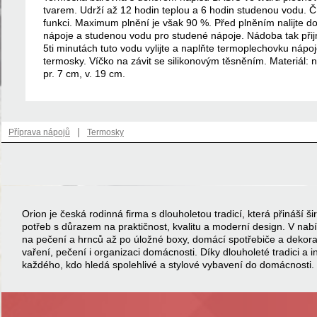
tvarem. Udrží až 12 hodin teplou a 6 hodin studenou vodu. Čí
funkci. Maximum plnění je však 90 %. Před plněním nalijte d
nápoje a studenou vodu pro studené nápoje. Nádoba tak přij
5ti minutách tuto vodu vylijte a naplňte termoplechovku nápo
termosky. Víčko na závit se silikonovým těsněním. Materiál: n
pr. 7 cm, v. 19 cm.
|
Příprava nápojů
Termosky
Orion je česká rodinná firma s dlouholetou tradicí, která přináší
potřeb s důrazem na praktičnost, kvalitu a moderní design. V na
na pečení a hrnců až po úložné boxy, domácí spotřebiče a dekor
vaření, pečení i organizaci domácnosti. Díky dlouholeté tradici a 
každého, kdo hledá spolehlivé a stylové vybavení do domácnosti.