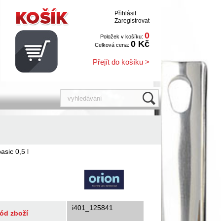
Přihlásit
Zaregistrovat
0
Položek v košíku:
0 Kč
Celková cena:
Přejít do košíku >
sic 0,5 l
i401_125841
ód zboží