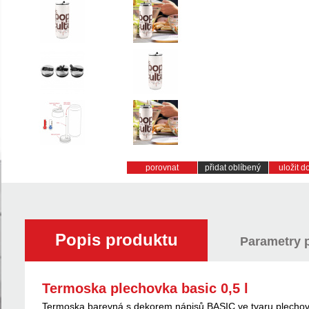
porovnat
přidat oblíbený
uložit 
Popis produktu
Parametry 
Termoska plechovka basic 0,5 l
Termoska barevná s dekorem nápisů BASIC ve tvaru plechovk