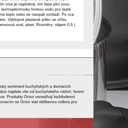
m více je naplněná, tím lépe plní svou
o termoplechovky horkou vodu pro teplé
me teplo nebo se naopak ochladí. Po cca
jem. Výklopné plastové pítko ve víčku
erezová ocel, plast. Rozměry: objem 0,5 l,
 široký sortiment kuchyňských a domácích
bídce najdete vše od kuchyňského náčiní, forem
ace. Produkty Orion usnadňují každodenní
inovacím se Orion stal oblíbenou volbou pro