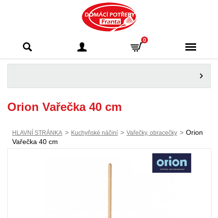
Domácí potřeby
0
Franta - Příbram
Orion Vařečka 40 cm
>
>
>
Orion
HLAVNÍ STRÁNKA
Kuchyňské náčiní
Vařečky, obracečky
Vařečka 40 cm