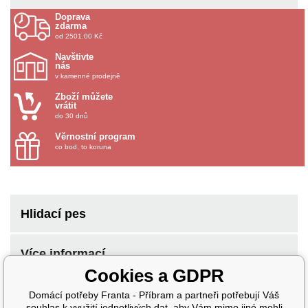
Doprava
zdarma
od 2501.00 Kč
Navštivte
nás
v kamenné prodejně
Zboží můžete
vrátit
do 30 dnů
Věrnostní program
co bod, to koruna
Hlidací pes
Více informací
Cookies a GDPR
Domácí potřeby Franta - Příbram a partneři potřebují Váš
souhlas k využití jednotlivých dat, aby Vám mimo jiné mohli