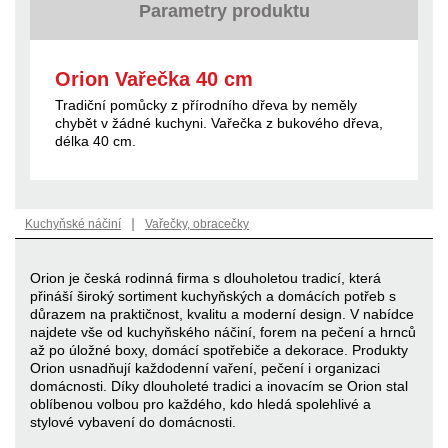
Parametry produktu
Orion Vařečka 40 cm
Tradiční pomůcky z přírodního dřeva by neměly
chybět v žádné kuchyni. Vařečka z bukového dřeva,
délka 40 cm.
|
Kuchyňské náčiní
Vařečky, obracečky
Orion je česká rodinná firma s dlouholetou tradicí, která
přináší široký sortiment kuchyňských a domácích potřeb s
důrazem na praktičnost, kvalitu a moderní design. V nabídce
najdete vše od kuchyňského náčiní, forem na pečení a hrnců
až po úložné boxy, domácí spotřebiče a dekorace. Produkty
Orion usnadňují každodenní vaření, pečení i organizaci
domácnosti. Díky dlouholeté tradici a inovacím se Orion stal
oblíbenou volbou pro každého, kdo hledá spolehlivé a
stylové vybavení do domácnosti.