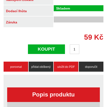
Skladem
Dodací lhůta
Záruka
59
Kč
KOUPIT
porovnat
přidat oblíbený
uložit do PDF
doporučit
Popis produktu