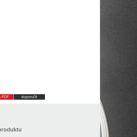
do PDF
doporučit
produktu