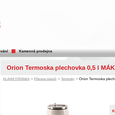
vání
Kamenná prodejna
Orion Termoska plechovka 0,5 l MÁK
>
>
>
Orion Termoska plech
HLAVNÍ STRÁNKA
Příprava nápojů
Termosky
K