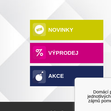
NOVINKY
VÝPRODEJ
AKCE
Domácí po
jednotlivýc
zájmů pomoc