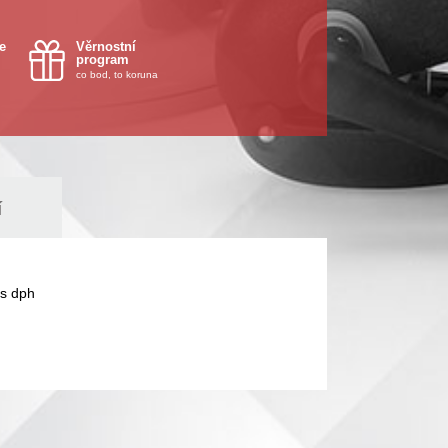
e
Věrnostní
program
co bod, to koruna
í
s dph