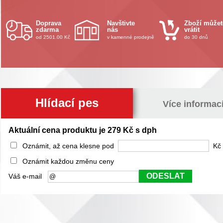
Doprava
Navštivte
Zboží můžet
zdarma
nás
vrátit
od 2501.00 Kč
v kamenné prodejně
do 30 dnů
Hlídací pes
Více informac
Aktuální cena produktu je 279 Kč s dph
Oznámit, až cena klesne pod
Kč 
Oznámit každou změnu ceny
ODESLAT
Váš e-mail