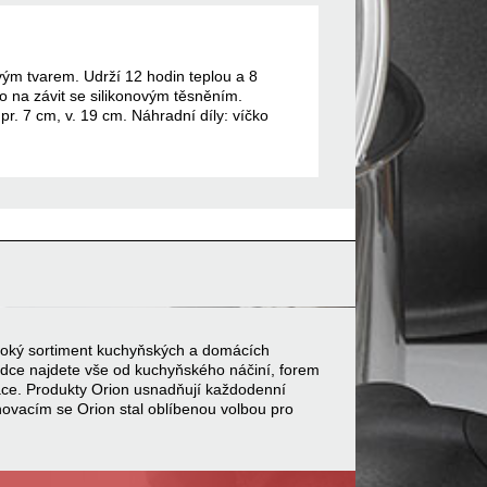
vým tvarem. Udrží 12 hodin teplou a 8
o na závit se silikonovým těsněním.
pr. 7 cm, v. 19 cm. Náhradní díly: víčko
 široký sortiment kuchyňských a domácích
bídce najdete vše od kuchyňského náčiní, forem
ace. Produkty Orion usnadňují každodenní
inovacím se Orion stal oblíbenou volbou pro