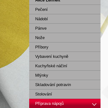
Akce Leifheit
Pečení
Nádobí
Pánve
Nože
Příbory
Vybavení kuchyně
Kuchyňské náčiní
Mlýnky
Skladování potravin
Stolování
Příprava nápojů