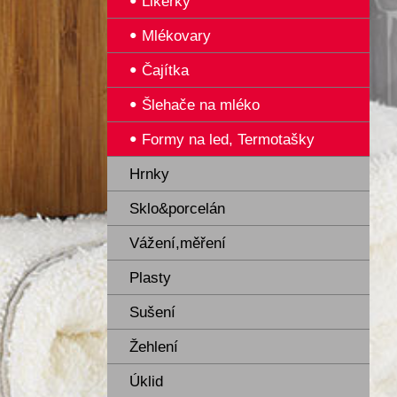
Likérky
Mlékovary
Čajítka
Šlehače na mléko
Formy na led, Termotašky
Hrnky
Sklo&porcelán
Vážení,měření
Plasty
Sušení
Žehlení
Úklid