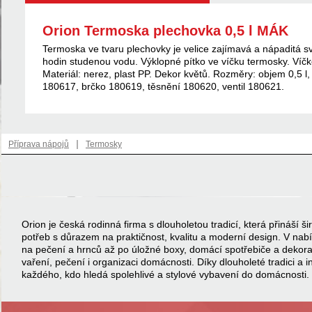
Orion Termoska plechovka 0,5 l MÁK
Termoska ve tvaru plechovky je velice zajímavá a nápaditá s
hodin studenou vodu. Výklopné pítko ve víčku termosky. Víčk
Materiál: nerez, plast PP. Dekor květů. Rozměry: objem 0,5 l, 
180617, brčko 180619, těsnění 180620, ventil 180621.
|
Příprava nápojů
Termosky
Orion je česká rodinná firma s dlouholetou tradicí, která přináší
potřeb s důrazem na praktičnost, kvalitu a moderní design. V na
na pečení a hrnců až po úložné boxy, domácí spotřebiče a dekor
vaření, pečení i organizaci domácnosti. Díky dlouholeté tradici a 
každého, kdo hledá spolehlivé a stylové vybavení do domácnosti.