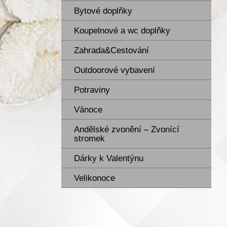
Bytové doplňky
Koupelnové a wc doplňky
Zahrada&Cestování
Outdoorové vybavení
Potraviny
Vánoce
Andělské zvonění – Zvonící
stromek
Dárky k Valentýnu
Velikonoce