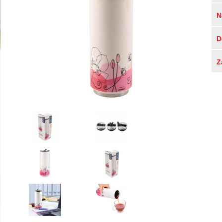
N
D
Z