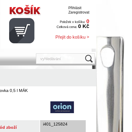
Přihlásit
Zaregistrovat
0
Položek v košíku:
0 Kč
Celková cena:
Přejít do košíku >
ovka 0,5 l MÁK
i401_125824
ód zboží