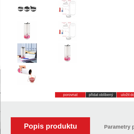
porovnat
přidat oblíbený
uložit 
Popis produktu
Parametry 