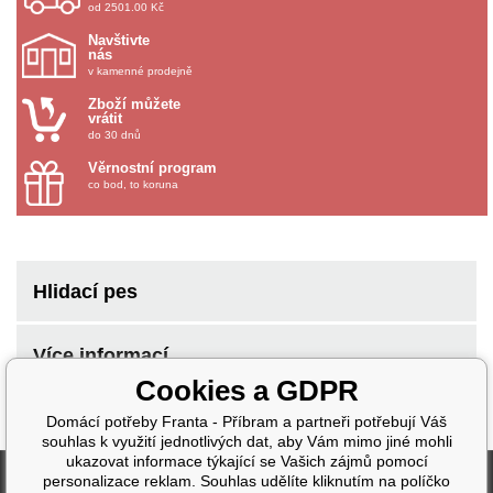
od 2501.00 Kč
Navštivte
nás
v kamenné prodejně
Zboží můžete
vrátit
do 30 dnů
Věrnostní program
co bod, to koruna
Hlidací pes
Více informací
Cookies a GDPR
Domácí potřeby Franta - Příbram a partneři potřebují Váš
souhlas k využití jednotlivých dat, aby Vám mimo jiné mohli
ukazovat informace týkající se Vašich zájmů pomocí
Fakturační údaje
personalizace reklam. Souhlas udělíte kliknutím na políčko