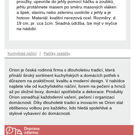
proužky, upevníte do jehly pomocí háčku a zoubků,
jehlu protáhnete masem po směru masových vláken
a špek, slaninu nebo zeleninu uvolníte z jehly a je
hotovo. Materiál: kvalitní nerezová ocel. Rozměry: d.
19 cm, pr. cca 1cm. Snadná údržba, lze mýt v myčce
na nádobí.
|
Kuchyňské náčiní
Paličky, sekáčky
Orion je česká rodinná firma s dlouholetou tradicí, která
přináší široký sortiment kuchyňských a domácích potřeb s
důrazem na praktičnost, kvalitu a moderní design. V nabídce
najdete vše od kuchyňského náčiní, forem na pečení a hrnců
až po úložné boxy, domácí spotřebiče a dekorace. Produkty
Orion usnadňují každodenní vaření, pečení i organizaci
domácnosti. Díky dlouholeté tradici a inovacím se Orion stal
oblíbenou volbou pro každého, kdo hledá spolehlivé a
stylové vybavení do domácnosti.
Doprava
zdarma