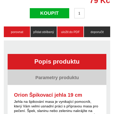
79
Kč
KOUPIT
porovnat
přidat oblíbený
uložit do PDF
doporučit
Popis produktu
Parametry produktu
Orion Špikovací jehla 19 cm
Jehla na špikování masa je vynikající pomocník,
který Vám velmi usnadní práci s přípravou masa pro
pečení. Špek, slaninu nebo zeleninu nakrájíte na