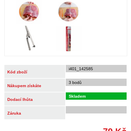
i401_142585
Kód zboží
3 bodů
Nákupem získáte
Skladem
Dodací lhůta
Záruka