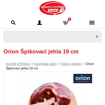
Domácí potřeby
0
Franta - Příbram
Orion Špikovací jehla 19 cm
>
>
>
Orion
HLAVNÍ STRÁNKA
Kuchyňské náčiní
Paličky, sekáčky
Špikovací jehla 19 cm