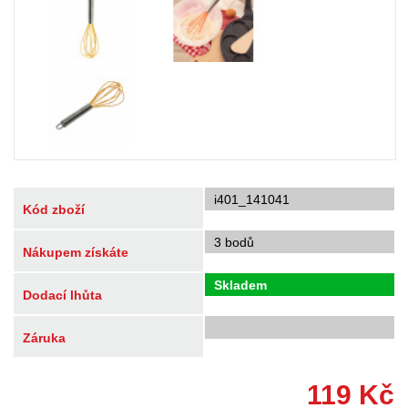
i401_141041
Kód zboží
3 bodů
Nákupem získáte
Skladem
Dodací lhůta
Záruka
119
Kč