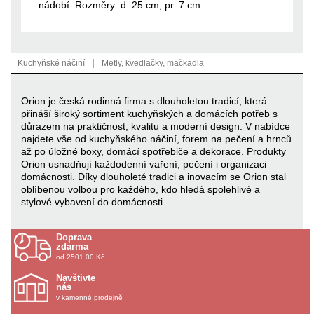
nádobí. Rozměry: d. 25 cm, pr. 7 cm.
|
Kuchyňské náčiní
Metly, kvedlačky, mačkadla
Orion je česká rodinná firma s dlouholetou tradicí, která
přináší široký sortiment kuchyňských a domácích potřeb s
důrazem na praktičnost, kvalitu a moderní design. V nabídce
najdete vše od kuchyňského náčiní, forem na pečení a hrnců
až po úložné boxy, domácí spotřebiče a dekorace. Produkty
Orion usnadňují každodenní vaření, pečení i organizaci
domácnosti. Díky dlouholeté tradici a inovacím se Orion stal
oblíbenou volbou pro každého, kdo hledá spolehlivé a
stylové vybavení do domácnosti.
Doprava
zdarma
od 2501.00 Kč
Navštivte
nás
v kamenné prodejně