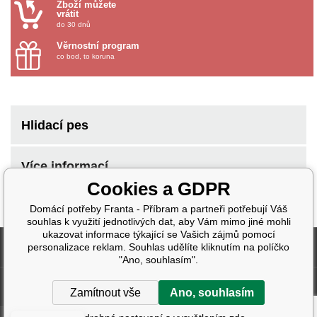
Zboží můžete
vrátit
do 30 dnů
Věrnostní program
co bod, to koruna
Hlidací pes
Více informací
Cookies a GDPR
Domácí potřeby Franta - Příbram a partneři potřebují Váš
souhlas k využití jednotlivých dat, aby Vám mimo jiné mohli
ukazovat informace týkající se Vašich zájmů pomocí
Fakturační údaje
personalizace reklam. Souhlas udělíte kliknutím na políčko
"Ano, souhlasím".
Další informace
Zamítnout vše
Ano, souhlasím