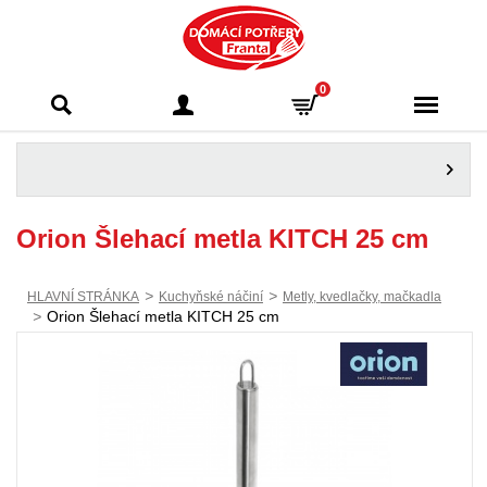
Domácí potřeby
0
Franta - Příbram
Orion Šlehací metla KITCH 25 cm
>
>
HLAVNÍ STRÁNKA
Kuchyňské náčiní
Metly, kvedlačky, mačkadla
>
Orion Šlehací metla KITCH 25 cm