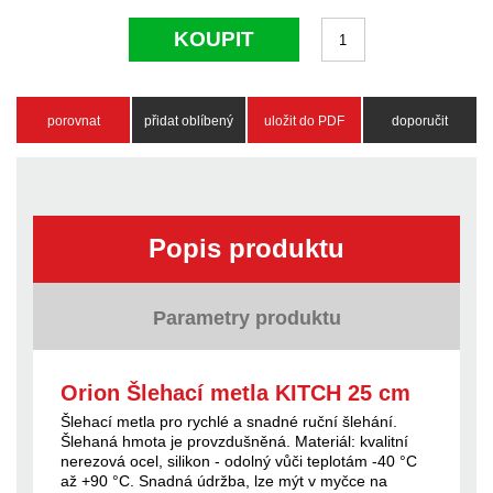
KOUPIT
porovnat
přidat oblíbený
uložit do PDF
doporučit
Popis produktu
Parametry produktu
Orion Šlehací metla KITCH 25 cm
Šlehací metla pro rychlé a snadné ruční šlehání.
Šlehaná hmota je provzdušněná. Materiál: kvalitní
nerezová ocel, silikon - odolný vůči teplotám -40 °C
až +90 °C. Snadná údržba, lze mýt v myčce na