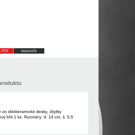
do PDF
doporučit
produktu
 ze sklokeramické desky, zbytky
vý břit 1 ks. Rozměry: d. 14 cm, š. 5,5