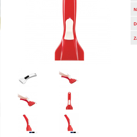
N
D
Z