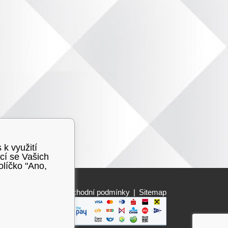
 k využití
cí se Vašich
olíčko "Ano,
Obchodní podmínky
|
Sitemap