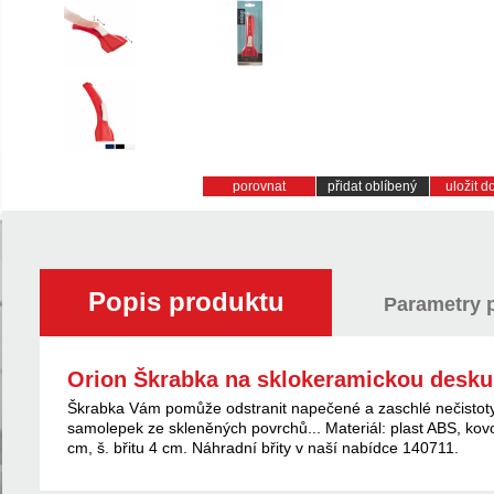
porovnat
přidat oblíbený
uložit 
Popis produktu
Parametry 
Orion Škrabka na sklokeramickou desku
Škrabka Vám pomůže odstranit napečené a zaschlé nečistoty
samolepek ze skleněných povrchů... Materiál: plast ABS, kovo
cm, š. břitu 4 cm. Náhradní břity v naší nabídce 140711.