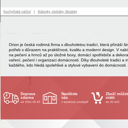
|
Kuchyňské náčiní
Nálevky, otvíráky, škrabky
Orion je česká rodinná firma s dlouholetou tradicí, která přináší
potřeb s důrazem na praktičnost, kvalitu a moderní design. V na
na pečení a hrnců až po úložné boxy, domácí spotřebiče a dekor
vaření, pečení i organizaci domácnosti. Díky dlouholeté tradici a 
každého, kdo hledá spolehlivé a stylové vybavení do domácnosti.
Doprava
Navštivte
Zboží můžet
zdarma
nás
vrátit
od 2501.00 Kč
v kamenné prodejně
do 30 dnů