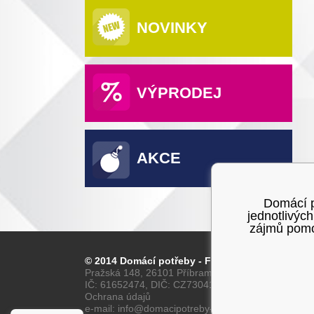
NOVINKY
VÝPRODEJ
AKCE
Domácí po
jednotlivýc
zájmů pomoc
© 2014 Domácí potřeby - Franta
Pražská 148, 26101 Příbram
IČ: 61652474, DIČ: CZ7304160028
Ochrana údajů
e-mail: info@domacipotreby-franta.cz