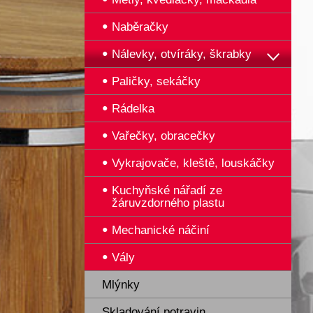
Naběračky
Nálevky, otvíráky, škrabky
Paličky, sekáčky
Rádelka
Vařečky, obracečky
Vykrajovače, kleště, louskáčky
Kuchyňské nářadí ze
žáruvzdorného plastu
Mechanické náčiní
Vály
Mlýnky
Skladování potravin