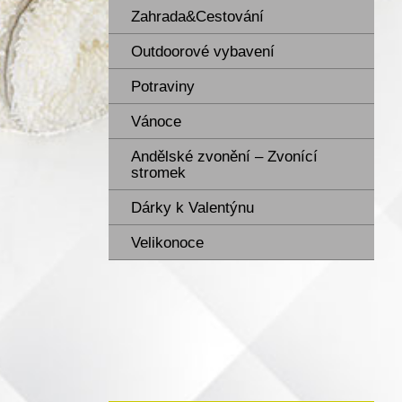
Zahrada&Cestování
Outdoorové vybavení
Potraviny
Vánoce
Andělské zvonění – Zvonící
stromek
Dárky k Valentýnu
Velikonoce