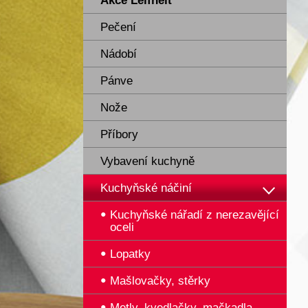
Akce Leifheit
Pečení
Nádobí
Pánve
Nože
Příbory
Vybavení kuchyně
Kuchyňské náčiní
Kuchyňské nářadí z nerezavějící
oceli
Lopatky
Mašlovačky, stěrky
Metly, kvedlačky, mačkadla