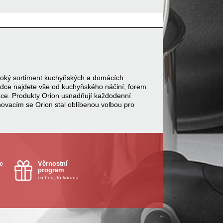
 široký sortiment kuchyňských a domácích
bídce najdete vše od kuchyňského náčiní, forem
ace. Produkty Orion usnadňují každodenní
inovacím se Orion stal oblíbenou volbou pro
e
Věrnostní
program
co bod, to koruna