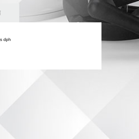
í
s dph