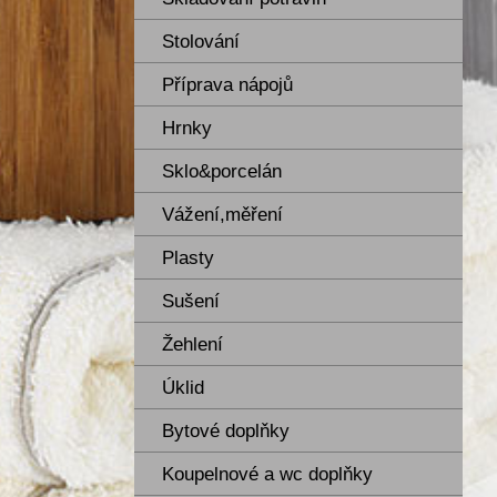
Stolování
Příprava nápojů
Hrnky
Sklo&porcelán
Vážení,měření
Plasty
Sušení
Žehlení
Úklid
Bytové doplňky
Koupelnové a wc doplňky