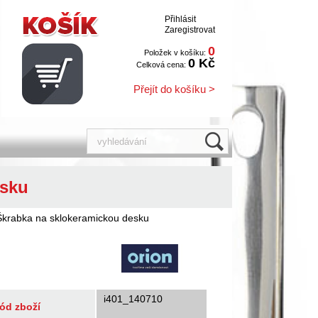
Přihlásit
Zaregistrovat
0
Položek v košíku:
0 Kč
Celková cena:
Přejít do košíku >
esku
Škrabka na sklokeramickou desku
i401_140710
ód zboží