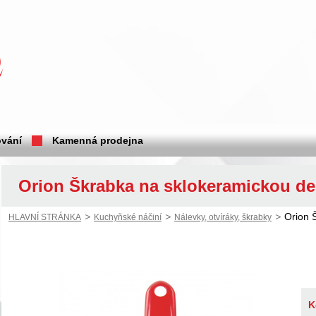
vání
Kamenná prodejna
Orion Škrabka na sklokeramickou d
>
>
>
Orion 
HLAVNÍ STRÁNKA
Kuchyňské náčiní
Nálevky, otvíráky, škrabky
K