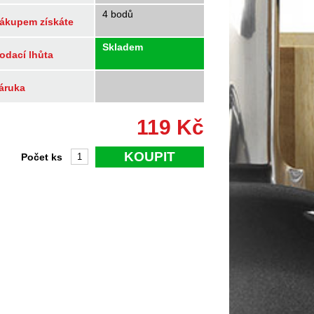
4 bodů
ákupem získáte
Skladem
odací lhůta
áruka
119
Kč
KOUPIT
Počet ks