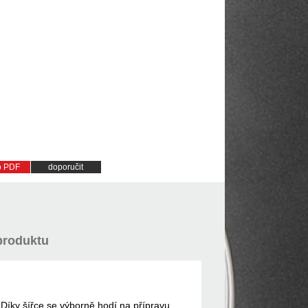
do PDF
doporučit
produktu
 Díky šířce se výborně hodí na přípravu