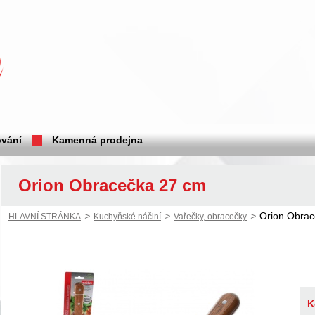
vání
Kamenná prodejna
Orion Obracečka 27 cm
>
>
>
Orion Obra
HLAVNÍ STRÁNKA
Kuchyňské náčiní
Vařečky, obracečky
K