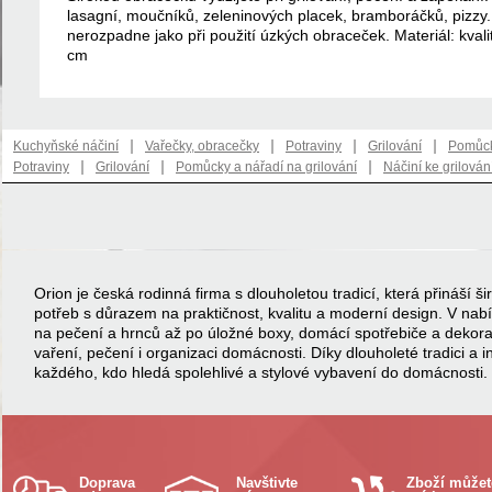
lasagní, moučníků, zeleninových placek, bramboráčků, pizzy.
nerozpadne jako při použití úzkých obraceček. Materiál: kvali
cm
|
|
|
|
Kuchyňské náčiní
Vařečky, obracečky
Potraviny
Grilování
Pomůcky
|
|
|
Potraviny
Grilování
Pomůcky a nářadí na grilování
Náčiní ke grilován
Orion je česká rodinná firma s dlouholetou tradicí, která přináší
potřeb s důrazem na praktičnost, kvalitu a moderní design. V na
na pečení a hrnců až po úložné boxy, domácí spotřebiče a dekor
vaření, pečení i organizaci domácnosti. Díky dlouholeté tradici a 
každého, kdo hledá spolehlivé a stylové vybavení do domácnosti.
Doprava
Navštivte
Zboží můžet