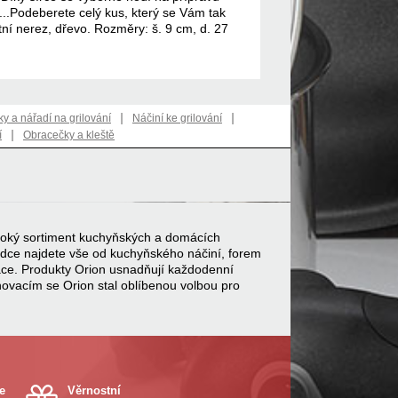
...Podeberete celý kus, který se Vám tak
tní nerez, dřevo. Rozměry: š. 9 cm, d. 27
|
|
 a nářadí na grilování
Náčiní ke grilování
|
í
Obracečky a kleště
 široký sortiment kuchyňských a domácích
bídce najdete vše od kuchyňského náčiní, forem
ace. Produkty Orion usnadňují každodenní
inovacím se Orion stal oblíbenou volbou pro
e
Věrnostní