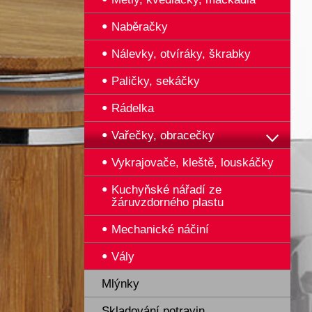
Naběračky
Nálevky, otvíráky, škrabky
Paličky, sekáčky
Rádelka
Vařečky, obracečky
Vykrajovače, kleště, louskáčky
Kuchyňské nářadí ze
žáruvzdorného plastu
Mechanické náčiní
Vály
Mlýnky
Skladování potravin