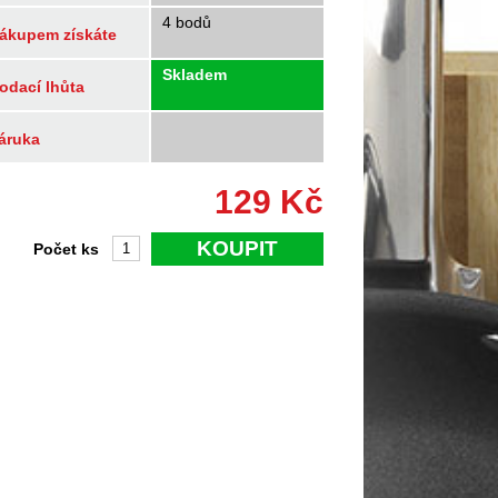
4 bodů
ákupem získáte
Skladem
odací lhůta
áruka
129
Kč
KOUPIT
Počet ks