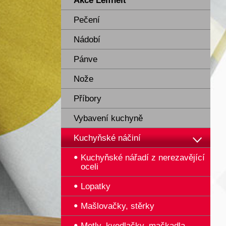
Akce Leifheit
Pečení
Nádobí
Pánve
Nože
Příbory
Vybavení kuchyně
Kuchyňské náčiní
Kuchyňské nářadí z nerezavějící
oceli
Lopatky
Mašlovačky, stěrky
Metly, kvedlačky, mačkadla