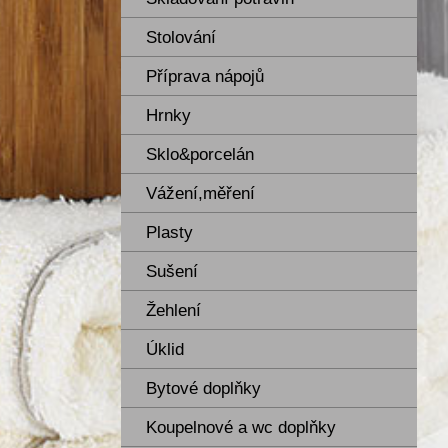
Stolování
Příprava nápojů
Hrnky
Sklo&porcelán
Vážení,měření
Plasty
Sušení
Žehlení
Úklid
Bytové doplňky
Koupelnové a wc doplňky