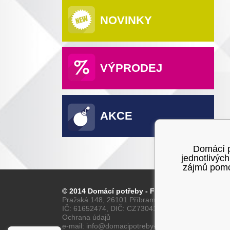
NOVINKY
VÝPRODEJ
AKCE
Domácí po
jednotlivýc
zájmů pomoc
© 2014 Domácí potřeby - Franta
Pražská 148, 26101 Příbram
IČ: 61652474, DIČ: CZ7304160028
Ochrana údajů
e-mail: info@domacipotreby-franta.cz