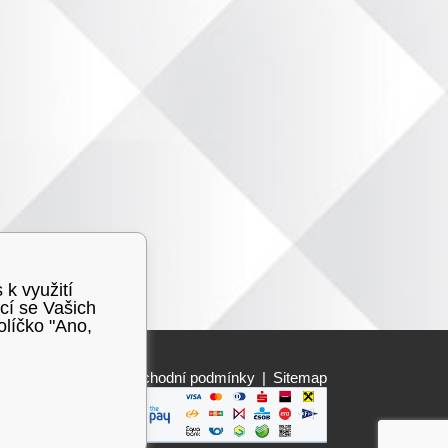
 k využití
cí se Vašich
olíčko "Ano,
Obchodní podmínky
|
Sitemap