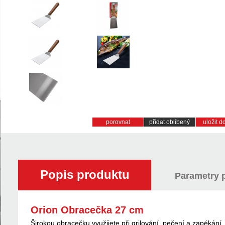
porovnat
přidat oblíbený
uložit 
Popis produktu
Parametry 
Orion Obracečka 27 cm
Širokou obracečku využijete při grilování, pečení a zapékání.