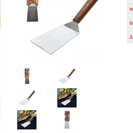
N
D
Z