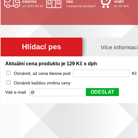
zdarma
nás
vrátit
od 2501.00 Kč
v kamenné prodejně
do 30 dnů
Hlídací pes
Více informac
Aktuální cena produktu je 129 Kč s dph
Oznámit, až cena klesne pod
Kč 
Oznámit každou změnu ceny
ODESLAT
Váš e-mail