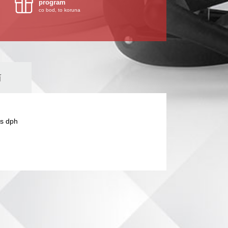
program
co bod, to koruna
í
s dph