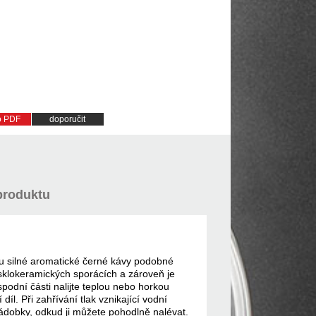
do PDF
doporučit
produktu
u silné aromatické černé kávy podobné
 sklokeramických sporácích a zároveň je
podní části nalijte teplou nebo horkou
íl. Při zahřívání tlak vznikající vodní
ádobky, odkud ji můžete pohodlně nalévat.