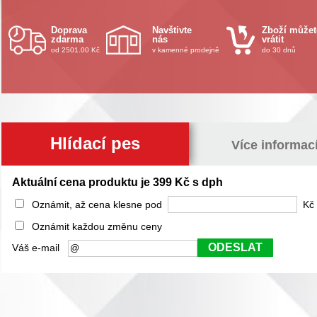
Doprava
Navštivte
Zboží můžet
zdarma
nás
vrátit
od 2501.00 Kč
v kamenné prodejně
do 30 dnů
Hlídací pes
Více informac
Aktuální cena produktu je 399 Kč s dph
Oznámit, až cena klesne pod
Kč 
Oznámit každou změnu ceny
ODESLAT
Váš e-mail