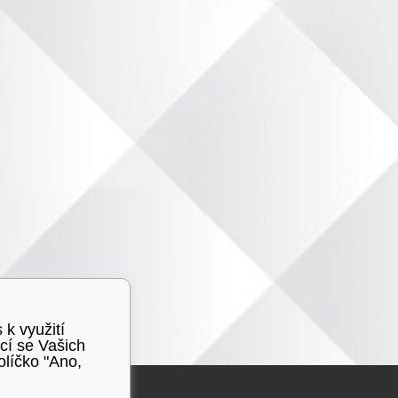
 k využití
cí se Vašich
olíčko "Ano,