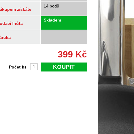
14 bodů
ákupem získáte
Skladem
odací lhůta
áruka
399
Kč
KOUPIT
Počet ks