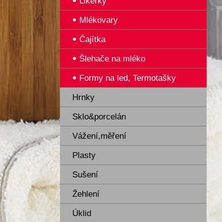
Likérky
Mlékovary
Čajítka
Šlehače na mléko
Formy na led, Termotašky
Hrnky
Sklo&porcelán
Vážení,měření
Plasty
Sušení
Žehlení
Úklid