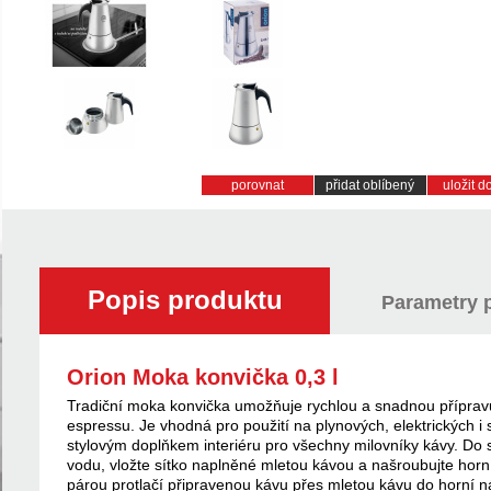
porovnat
přidat oblíbený
uložit 
Popis produktu
Parametry 
Orion Moka konvička 0,3 l
Tradiční moka konvička umožňuje rychlou a snadnou příprav
espressu. Je vhodná pro použití na plynových, elektrických i
stylovým doplňkem interiéru pro všechny milovníky kávy. Do s
vodu, vložte sítko naplněné mletou kávou a našroubujte horní d
párou protlačí připravenou kávu přes mletou kávu do horní n