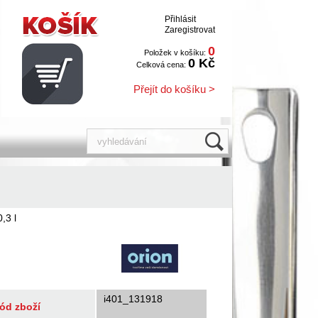
Přihlásit
Zaregistrovat
0
Položek v košíku:
0 Kč
Celková cena:
Přejít do košíku >
,3 l
i401_131918
ód zboží