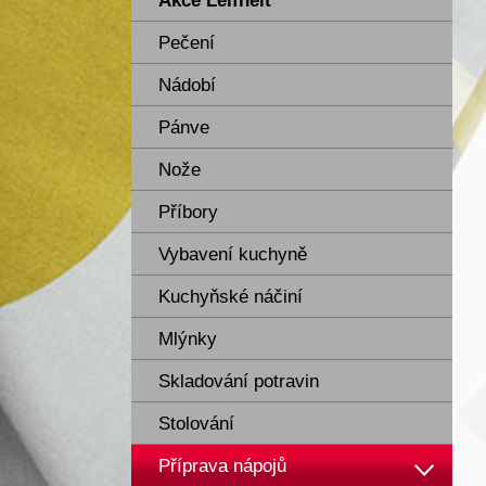
Akce Leifheit
Pečení
Nádobí
Pánve
Nože
Příbory
Vybavení kuchyně
Kuchyňské náčiní
Mlýnky
Skladování potravin
Stolování
Příprava nápojů