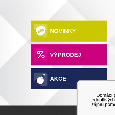
NOVINKY
VÝPRODEJ
AKCE
Domácí po
jednotlivýc
zájmů pomoc