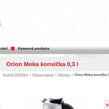
vání
Kamenná prodejna
Orion Moka konvička 0,3 l
>
>
>
Orion Moka konvička 0
HLAVNÍ STRÁNKA
Příprava nápojů
Kávovary
K