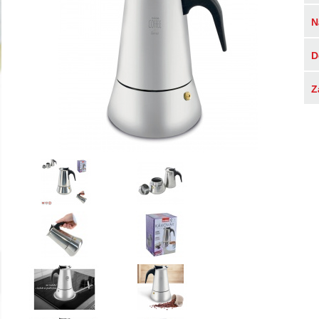
N
D
Z