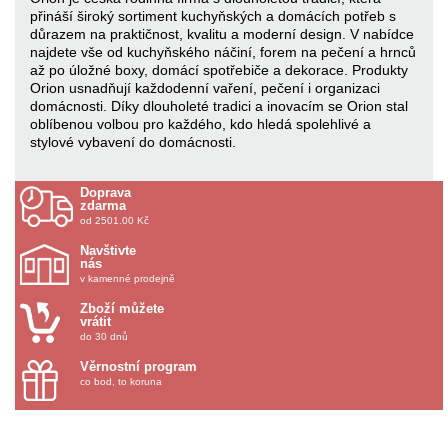
přináší široký sortiment kuchyňských a domácích potřeb s
důrazem na praktičnost, kvalitu a moderní design. V nabídce
najdete vše od kuchyňského náčiní, forem na pečení a hrnců
až po úložné boxy, domácí spotřebiče a dekorace. Produkty
Orion usnadňují každodenní vaření, pečení i organizaci
domácnosti. Díky dlouholeté tradici a inovacím se Orion stal
oblíbenou volbou pro každého, kdo hledá spolehlivé a
stylové vybavení do domácnosti.
Doprava
zdarma
od 2501.00 Kč
Navštivte
nás
v kamenné prodejně
Zboží můžete
vrátit
do 30 dnů
Věrnostní program
co bod, to koruna