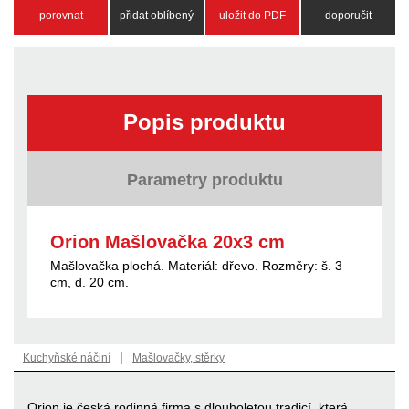
porovnat
přidat oblíbený
uložit do PDF
doporučit
Popis produktu
Parametry produktu
Orion Mašlovačka 20x3 cm
Mašlovačka plochá. Materiál: dřevo. Rozměry: š. 3
cm, d. 20 cm.
|
Kuchyňské náčiní
Mašlovačky, stěrky
Orion je česká rodinná firma s dlouholetou tradicí, která