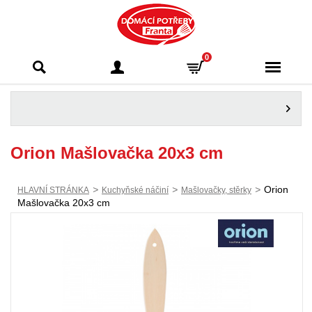
Domácí potřeby
0
Franta - Příbram
Orion Mašlovačka 20x3 cm
>
>
>
Orion
HLAVNÍ STRÁNKA
Kuchyňské náčiní
Mašlovačky, stěrky
Mašlovačka 20x3 cm