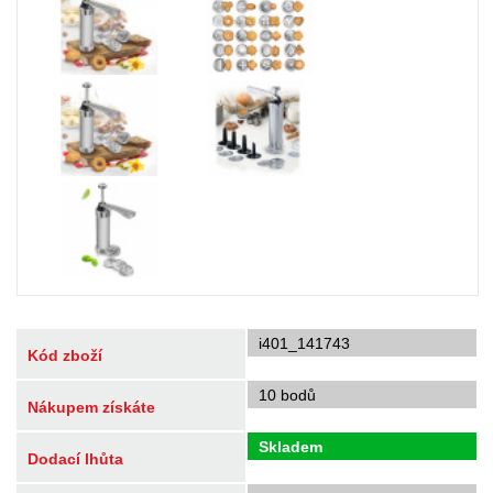
i401_141743
Kód zboží
10 bodů
Nákupem získáte
Skladem
Dodací lhůta