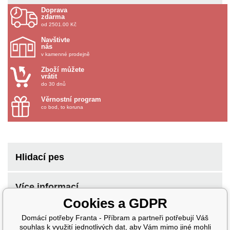
Doprava
zdarma
od 2501.00 Kč
Navštivte
nás
v kamenné prodejně
Zboží můžete
vrátit
do 30 dnů
Věrnostní program
co bod, to koruna
Hlidací pes
Více informací
Cookies a GDPR
Domácí potřeby Franta - Příbram a partneři potřebují Váš
souhlas k využití jednotlivých dat, aby Vám mimo jiné mohli