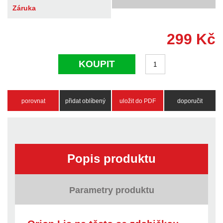
Záruka
299
Kč
KOUPIT
porovnat
přidat oblíbený
uložit do PDF
doporučit
Popis produktu
Parametry produktu