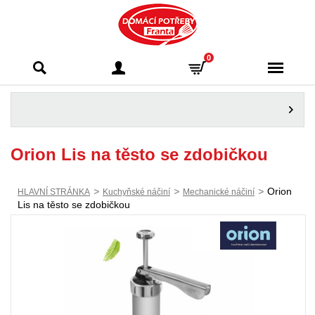
Domácí potřeby
0
Franta - Příbram
Orion Lis na těsto se zdobičkou
>
>
>
Orion
HLAVNÍ STRÁNKA
Kuchyňské náčiní
Mechanické náčiní
Lis na těsto se zdobičkou