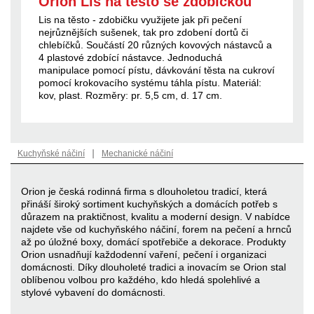
Orion Lis na těsto se zdobičkou
Lis na těsto - zdobičku využijete jak při pečení
nejrůznějších sušenek, tak pro zdobení dortů či
chlebíčků. Součástí 20 různých kovových nástavců a
4 plastové zdobící nástavce. Jednoduchá
manipulace pomocí pístu, dávkování těsta na cukroví
pomocí krokovacího systému táhla pístu. Materiál:
kov, plast. Rozměry: pr. 5,5 cm, d. 17 cm.
|
Kuchyňské náčiní
Mechanické náčiní
Orion je česká rodinná firma s dlouholetou tradicí, která
přináší široký sortiment kuchyňských a domácích potřeb s
důrazem na praktičnost, kvalitu a moderní design. V nabídce
najdete vše od kuchyňského náčiní, forem na pečení a hrnců
až po úložné boxy, domácí spotřebiče a dekorace. Produkty
Orion usnadňují každodenní vaření, pečení i organizaci
domácnosti. Díky dlouholeté tradici a inovacím se Orion stal
oblíbenou volbou pro každého, kdo hledá spolehlivé a
stylové vybavení do domácnosti.