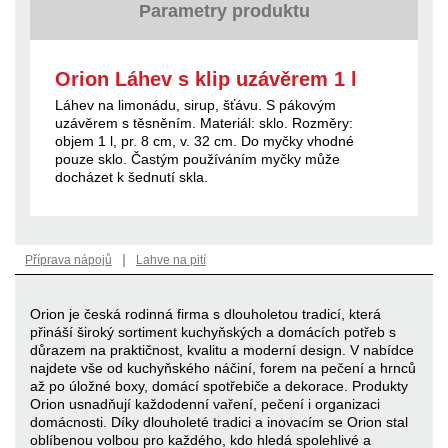
Parametry produktu
Orion Láhev s klip uzávěrem 1 l
Láhev na limonádu, sirup, šťávu. S pákovým
uzávěrem s těsněním. Materiál: sklo. Rozměry:
objem 1 l, pr. 8 cm, v. 32 cm. Do myčky vhodné
pouze sklo. Častým používáním myčky může
docházet k šednutí skla.
|
Příprava nápojů
Lahve na pití
Orion je česká rodinná firma s dlouholetou tradicí, která
přináší široký sortiment kuchyňských a domácích potřeb s
důrazem na praktičnost, kvalitu a moderní design. V nabídce
najdete vše od kuchyňského náčiní, forem na pečení a hrnců
až po úložné boxy, domácí spotřebiče a dekorace. Produkty
Orion usnadňují každodenní vaření, pečení i organizaci
domácnosti. Díky dlouholeté tradici a inovacím se Orion stal
oblíbenou volbou pro každého, kdo hledá spolehlivé a