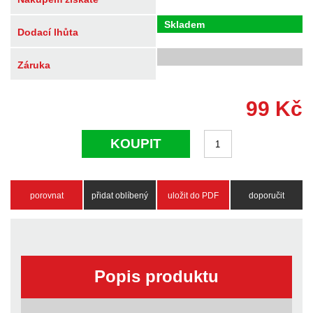
Skladem
Dodací lhůta
Záruka
99
Kč
KOUPIT
porovnat
přidat oblíbený
uložit do PDF
doporučit
Popis produktu