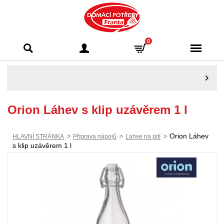
Domácí potřeby
0
Franta - Příbram
Orion Láhev s klip uzávěrem 1 l
>
>
>
Orion Láhev
HLAVNÍ STRÁNKA
Příprava nápojů
Lahve na pití
s klip uzávěrem 1 l