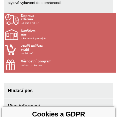
stylové vybavení do domácnosti.
Doprava
zdarma
od 2501.00 Kč
Navštivte
nás
v kamenné prodejně
Zboží můžete
vrátit
do 30 dnů
Věrnostní program
co bod, to koruna
Hlidací pes
Více informací
Cookies a GDPR