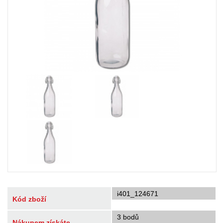
i401_124671
Kód zboží
3 bodů
Nákupem získáte