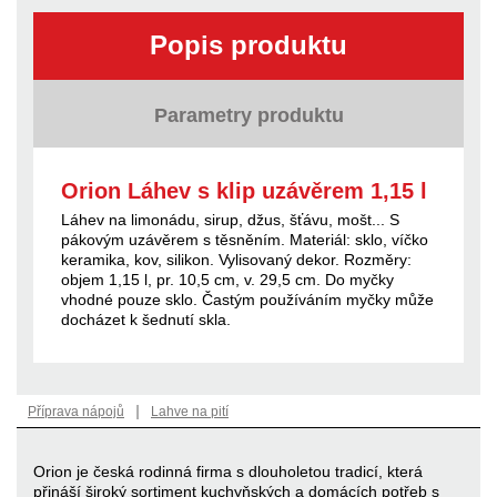
Popis produktu
Parametry produktu
Orion Láhev s klip uzávěrem 1,15 l
Láhev na limonádu, sirup, džus, šťávu, mošt... S
pákovým uzávěrem s těsněním. Materiál: sklo, víčko
keramika, kov, silikon. Vylisovaný dekor. Rozměry:
objem 1,15 l, pr. 10,5 cm, v. 29,5 cm. Do myčky
vhodné pouze sklo. Častým používáním myčky může
docházet k šednutí skla.
|
Příprava nápojů
Lahve na pití
Orion je česká rodinná firma s dlouholetou tradicí, která
přináší široký sortiment kuchyňských a domácích potřeb s