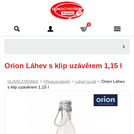
Domácí potřeby
0
Franta - Příbram
Orion Láhev s klip uzávěrem 1,15 l
>
>
>
Orion Láhev
HLAVNÍ STRÁNKA
Příprava nápojů
Lahve na pití
s klip uzávěrem 1,15 l