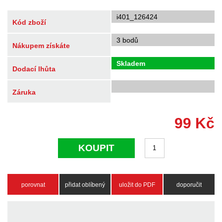
i401_126424
Kód zboží
3 bodů
Nákupem získáte
Skladem
Dodací lhůta
Záruka
99
Kč
KOUPIT
porovnat
přidat oblíbený
uložit do PDF
doporučit