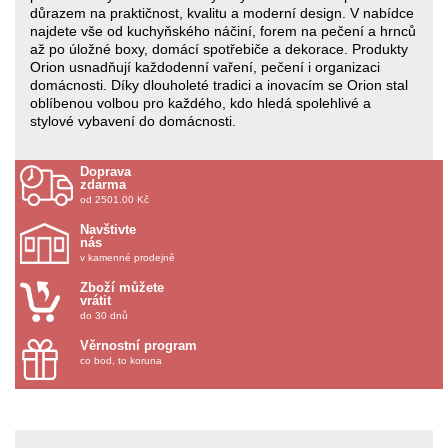
důrazem na praktičnost, kvalitu a moderní design. V nabídce
najdete vše od kuchyňského náčiní, forem na pečení a hrnců
až po úložné boxy, domácí spotřebiče a dekorace. Produkty
Orion usnadňují každodenní vaření, pečení i organizaci
domácnosti. Díky dlouholeté tradici a inovacím se Orion stal
oblíbenou volbou pro každého, kdo hledá spolehlivé a
stylové vybavení do domácnosti.
Doprava
zdarma
od 2501.00 Kč
Navštivte
nás
v kamenné prodejně
Zboží můžete
vrátit
do 30 dnů
Věrnostní program
co bod, to koruna