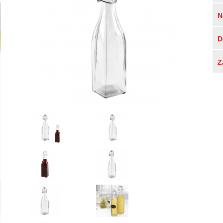
N
D
Z