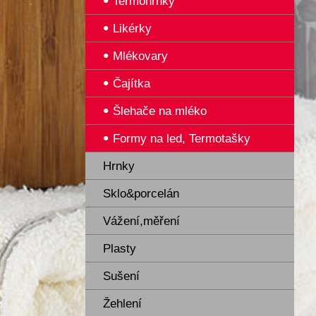
Termohrnky
Likérky
Mlékovary
Čajítka
Šlehače na mléko
Formy na led, Termotašky
Hrnky
Sklo&porcelán
Vážení,měření
Plasty
Sušení
Žehlení