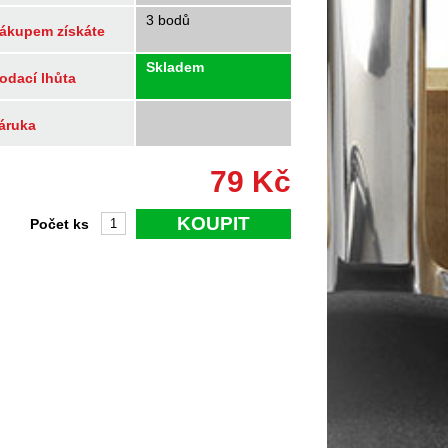
3 bodů
ákupem získáte
Skladem
odací lhůta
áruka
79
Kč
KOUPIT
Počet ks