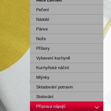
Akce Leifheit
Pečení
Nádobí
Pánve
Nože
Příbory
Vybavení kuchyně
Kuchyňské náčiní
Mlýnky
Skladování potravin
Stolování
Příprava nápojů