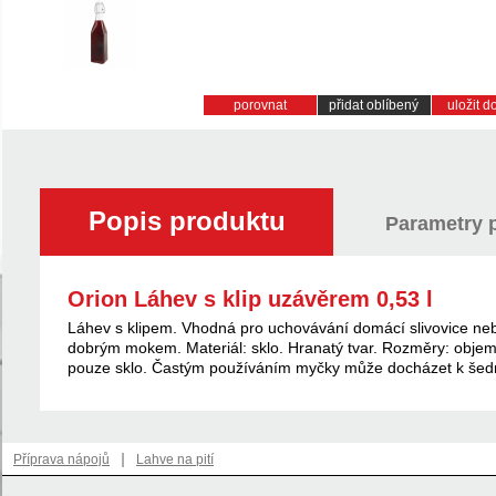
porovnat
přidat oblíbený
uložit 
Popis produktu
Parametry 
Orion Láhev s klip uzávěrem 0,53 l
Láhev s klipem. Vhodná pro uchovávání domácí slivovice ne
dobrým mokem. Materiál: sklo. Hranatý tvar. Rozměry: obje
pouze sklo. Častým používáním myčky může docházet k šedn
|
Příprava nápojů
Lahve na pití