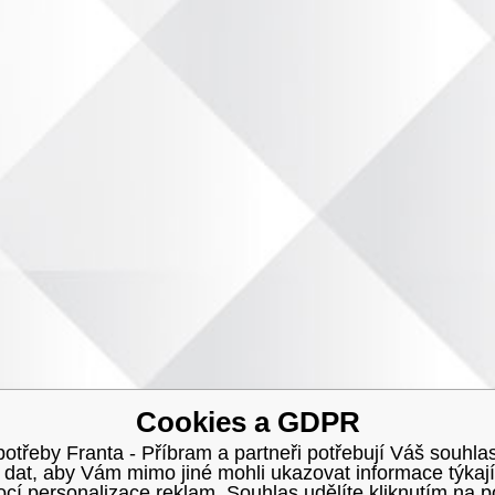
Cookies a GDPR
třeby Franta - Příbram a partneři potřebují Váš souhlas
h dat, aby Vám mimo jiné mohli ukazovat informace týkají
í personalizace reklam. Souhlas udělíte kliknutím na p