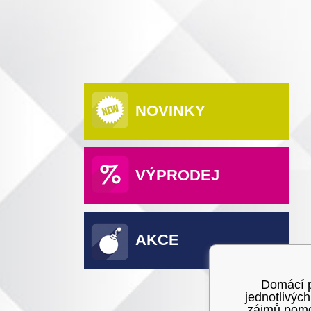
NOVINKY
VÝPRODEJ
AKCE
Domácí po
jednotlivýc
zájmů pomoc