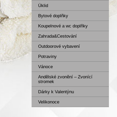
Úklid
Bytové doplňky
Koupelnové a wc doplňky
Zahrada&Cestování
Outdoorové vybavení
Potraviny
Vánoce
Andělské zvonění – Zvonící
stromek
Dárky k Valentýnu
Velikonoce