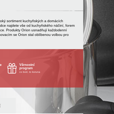
 široký sortiment kuchyňských a domácích
bídce najdete vše od kuchyňského náčiní, forem
ace. Produkty Orion usnadňují každodenní
inovacím se Orion stal oblíbenou volbou pro
e
Věrnostní
program
co bod, to koruna
í