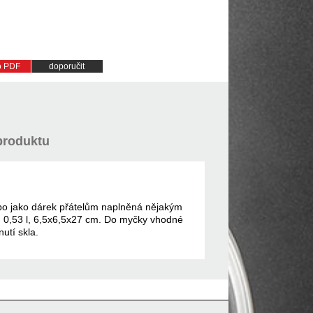
do PDF
doporučit
produktu
bo jako dárek přátelům naplněná nějakým
m 0,53 l, 6,5x6,5x27 cm. Do myčky vhodné
utí skla.