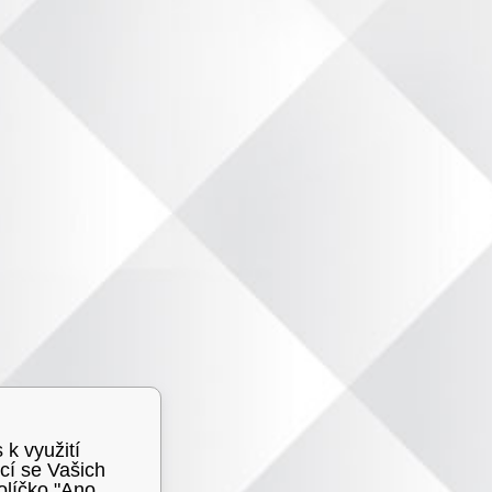
 k využití
cí se Vašich
olíčko "Ano,