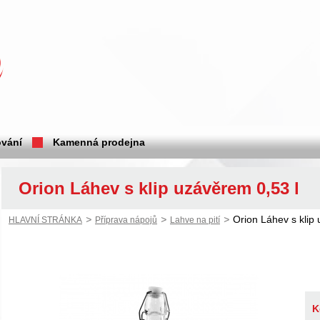
vání
Kamenná prodejna
Orion Láhev s klip uzávěrem 0,53 l
>
>
>
Orion Láhev s klip
HLAVNÍ STRÁNKA
Příprava nápojů
Lahve na pití
K