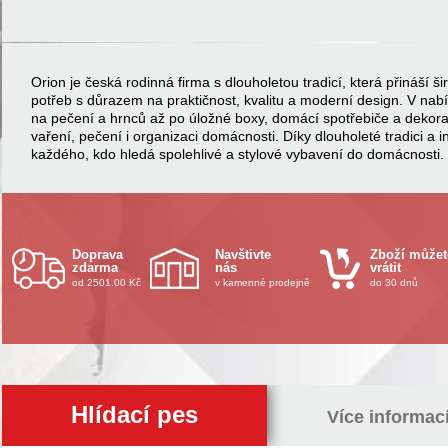
Orion je česká rodinná firma s dlouholetou tradicí, která přináší
potřeb s důrazem na praktičnost, kvalitu a moderní design. V na
na pečení a hrnců až po úložné boxy, domácí spotřebiče a dekor
vaření, pečení i organizaci domácnosti. Díky dlouholeté tradici a 
každého, kdo hledá spolehlivé a stylové vybavení do domácnosti.
Doprava
Navštivte
Zboží můžet
zdarma
nás
vrátit
od 2501.00 Kč
v kamenné prodejně
do 30 dnů
Hlídací pes
Více informac