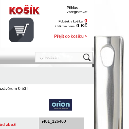
Přihlásit
Zaregistrovat
0
Položek v košíku:
0 Kč
Celková cena:
Přejít do košíku >
 uzávěrem 0,53 l
i401_126400
ód zboží