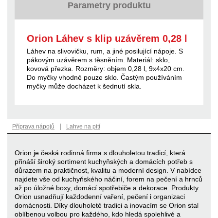
Parametry produktu
Orion Láhev s klip uzávěrem 0,28 l
Láhev na slivovičku, rum, a jiné posilující nápoje. S
pákovým uzávěrem s těsněním. Materiál: sklo,
kovová přezka. Rozměry: objem 0,28 l, 9x4x20 cm.
Do myčky vhodné pouze sklo. Častým používáním
myčky může docházet k šednutí skla.
|
Příprava nápojů
Lahve na pití
Orion je česká rodinná firma s dlouholetou tradicí, která
přináší široký sortiment kuchyňských a domácích potřeb s
důrazem na praktičnost, kvalitu a moderní design. V nabídce
najdete vše od kuchyňského náčiní, forem na pečení a hrnců
až po úložné boxy, domácí spotřebiče a dekorace. Produkty
Orion usnadňují každodenní vaření, pečení i organizaci
domácnosti. Díky dlouholeté tradici a inovacím se Orion stal
oblíbenou volbou pro každého, kdo hledá spolehlivé a