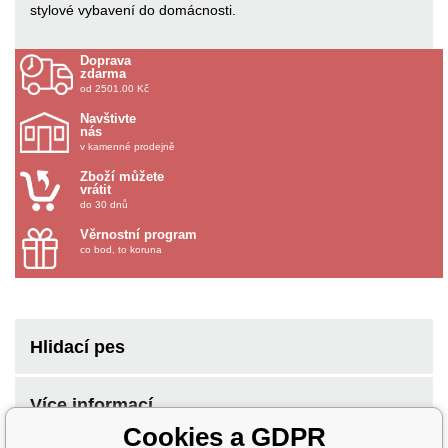
stylové vybavení do domácnosti.
Doprava
zdarma
od 2501.00 Kč
Navštivte
nás
v kamenné prodejně
Zboží můžete
vrátit
do 30 dnů
Věrnostní program
co bod, to koruna
Hlidací pes
Více informací
Cookies a GDPR