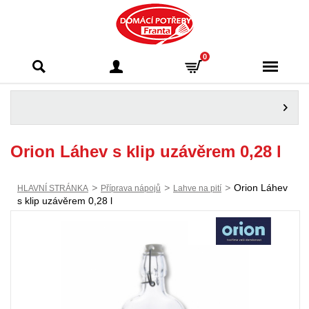
Domácí potřeby
0
Franta - Příbram
Orion Láhev s klip uzávěrem 0,28 l
>
>
>
Orion Láhev
HLAVNÍ STRÁNKA
Příprava nápojů
Lahve na pití
s klip uzávěrem 0,28 l