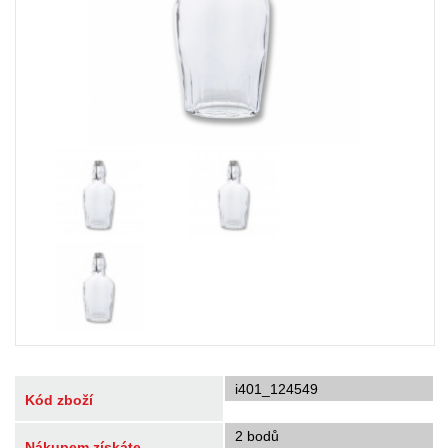
i401_124549
Kód zboží
2 bodů
Nákupem získáte