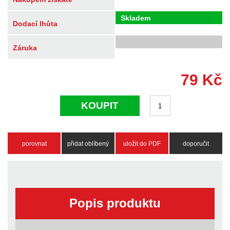
Skladem
Dodací lhůta
Záruka
79
Kč
KOUPIT
porovnat
přidat oblíbený
uložit do PDF
doporučit
Popis produktu