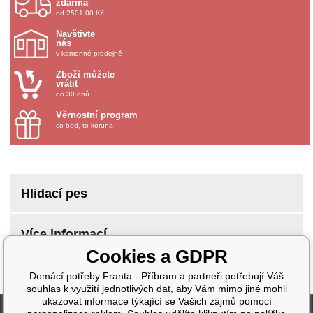
zdarma
od 2501.00 Kč
Navštivte
nás
v kamenné prodejně
Zboží můžete
vrátit
do 30 dnů
Věrnostní program
co bod, to koruna
Hlidací pes
Více informací
Cookies a GDPR
Domácí potřeby Franta - Příbram a partneři potřebují Váš
souhlas k využití jednotlivých dat, aby Vám mimo jiné mohli
ukazovat informace týkající se Vašich zájmů pomocí