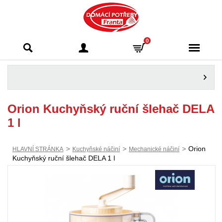
Domácí potřeby
0
Franta - Příbram
Orion Kuchyňský ruční šlehač DELA
1 l
>
>
>
Orion
HLAVNÍ STRÁNKA
Kuchyňské náčiní
Mechanické náčiní
Kuchyňský ruční šlehač DELA 1 l