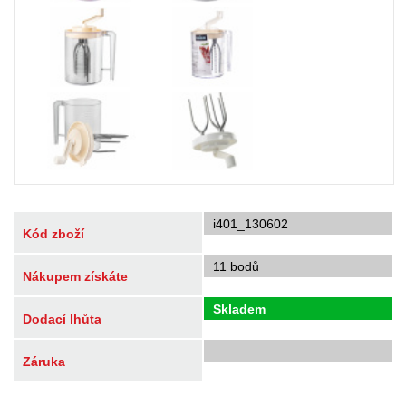
i401_130602
Kód zboží
11 bodů
Nákupem získáte
Skladem
Dodací lhůta
Záruka