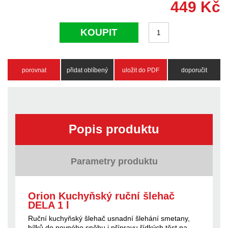
449
Kč
KOUPIT
porovnat
přidat oblíbený
uložit do PDF
doporučit
Popis produktu
Parametry produktu
Orion Kuchyňský ruční šlehač
DELA 1 l
Ruční kuchyňský šlehač usnadní šlehání smetany,
bílků do pevného sněhu i přípravu řídkých těst na