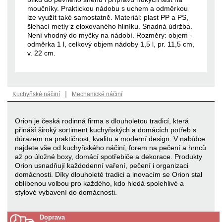
moučníky. Praktickou nádobu s uchem a odměrkou
lze využít také samostatně. Materiál: plast PP a PS,
šlehací metly z eloxovaného hliníku. Snadná údržba.
Není vhodný do myčky na nádobí. Rozměry: objem -
odměrka 1 l, celkový objem nádoby 1,5 l, pr. 11,5 cm,
v. 22 cm.
|
Kuchyňské náčiní
Mechanické náčiní
Orion je česká rodinná firma s dlouholetou tradicí, která
přináší široký sortiment kuchyňských a domácích potřeb s
důrazem na praktičnost, kvalitu a moderní design. V nabídce
najdete vše od kuchyňského náčiní, forem na pečení a hrnců
až po úložné boxy, domácí spotřebiče a dekorace. Produkty
Orion usnadňují každodenní vaření, pečení i organizaci
domácnosti. Díky dlouholeté tradici a inovacím se Orion stal
oblíbenou volbou pro každého, kdo hledá spolehlivé a
stylové vybavení do domácnosti.
Doprava