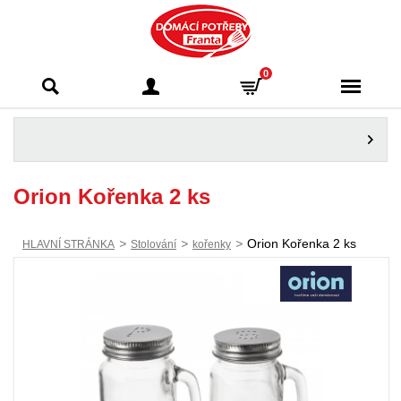
Domácí potřeby
0
Franta - Příbram
Orion Kořenka 2 ks
>
>
>
Orion Kořenka 2 ks
HLAVNÍ STRÁNKA
Stolování
kořenky