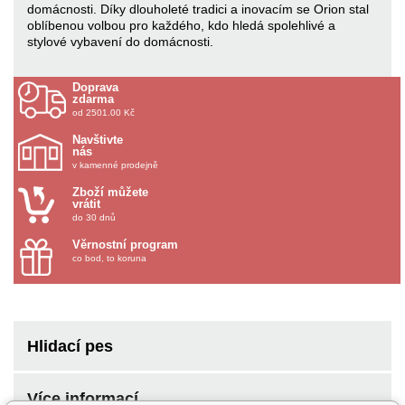
domácnosti. Díky dlouholeté tradici a inovacím se Orion stal
oblíbenou volbou pro každého, kdo hledá spolehlivé a
stylové vybavení do domácnosti.
Doprava
zdarma
od 2501.00 Kč
Navštivte
nás
v kamenné prodejně
Zboží můžete
vrátit
do 30 dnů
Věrnostní program
co bod, to koruna
Hlidací pes
Více informací