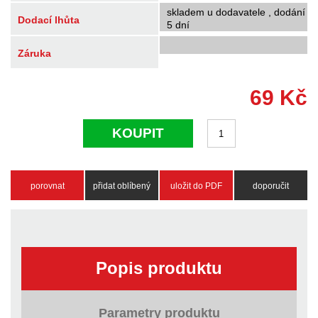
skladem u dodavatele , dodání
Dodací lhůta
5 dní
Záruka
69
Kč
KOUPIT
porovnat
přidat oblíbený
uložit do PDF
doporučit
Popis produktu
Parametry produktu