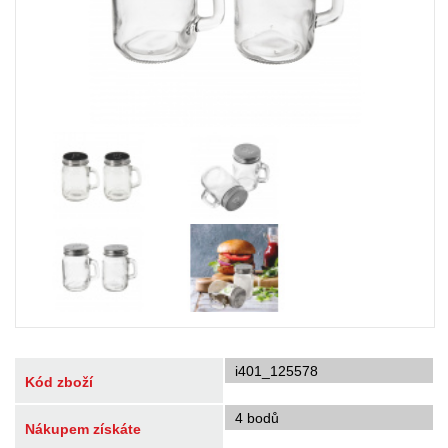
i401_125578
Kód zboží
4 bodů
Nákupem získáte