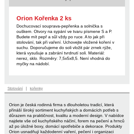
Orion Kořenka 2 ks
Dochucovací souprava-pepřenka a solnička s
ouškem. Otvory na sypání ve tvaru písmene S a P.
Budete mít pepř a sůl vždy po ruce. A to jak při
stolování, tak při vaření. Uchovejte vložené koření v
suchu. Doporučujeme do soli vložit pár zrnek rýže,
která vysušuje a zabrání tvrdnutí soli. Materiál:
nerez, sklo. Rozměry: 7,5x5x8,5. Není vhodná do
myčky na nádobí.
|
Stolování
kořenky
Orion je česká rodinná firma s dlouholetou tradicí, která
přináší široký sortiment kuchyňských a domácích potřeb s
důrazem na praktičnost, kvalitu a moderní design. V nabídce
najdete vše od kuchyňského náčiní, forem na pečení a hrnců
až po úložné boxy, domácí spotřebiče a dekorace. Produkty
Orion usnadňují každodenní vaření, pečení i organizaci