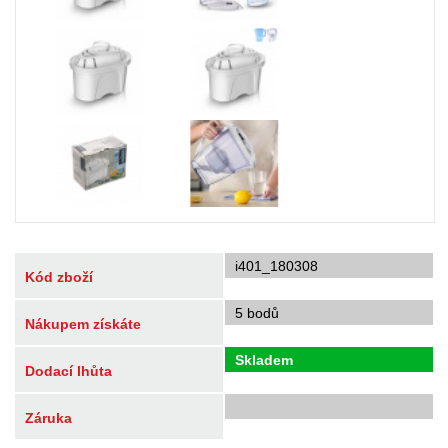
i401_180308
Kód zboží
5 bodů
Nákupem získáte
Skladem
Dodací lhůta
Záruka