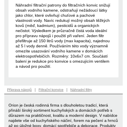
Náhradní filtrační patrony do filtračních konvic snižují
obsah vodního kamene, odstraňují nežádoucí látky
jako chlor, které ovlivňují chuťové a pachové
vlastnosti vody. Navíc redukují možný obsah těžkých
kovů (měď, kadmium), pesticidů a organických
nečistot. Výsledkem je průzračně čistá voda ideální
pro přípravu nápojů i použití při vaření. Jeden filtr
přefiltruje až 150 litrů vody (max kapacita), najednou
až 5 l vody denně. Používáním této vody významně
omezíte usazování vodního kamene v domácích
elektrospotřebičích. Rozměry: 10x6x7 cm. Součástí
balení je redukce pro konvice s omezujícím ventilem
a návod pro použití.
|
|
Příprava nápojů
Filtrační konvice
Náhradní filtry
Orion je česká rodinná firma s dlouholetou tradicí, která
přináší široký sortiment kuchyňských a domácích potřeb s
důrazem na praktičnost, kvalitu a moderní design. V nabídce
najdete vše od kuchyňského náčiní, forem na pečení a hrnců
až po úložné boxy, domácí spotřebiče a dekorace. Produkty