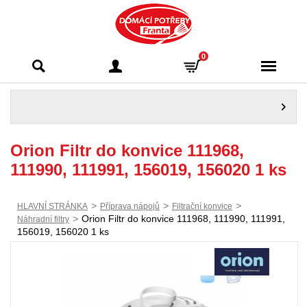
Domácí potřeby
0
Franta - Příbram
Orion Filtr do konvice 111968,
111990, 111991, 156019, 156020 1 ks
>
>
>
HLAVNÍ STRÁNKA
Příprava nápojů
Filtrační konvice
>
Orion Filtr do konvice 111968, 111990, 111991,
Náhradní filtry
156019, 156020 1 ks