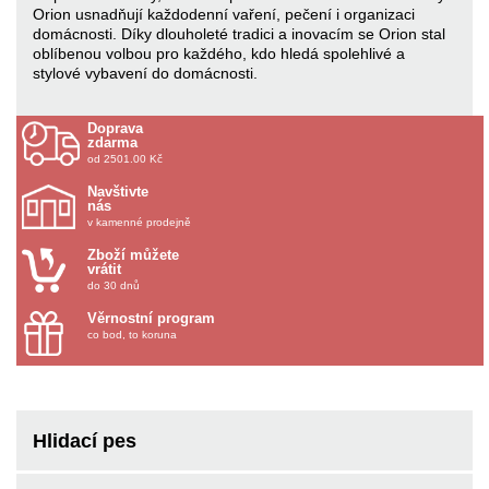
Orion usnadňují každodenní vaření, pečení i organizaci
domácnosti. Díky dlouholeté tradici a inovacím se Orion stal
oblíbenou volbou pro každého, kdo hledá spolehlivé a
stylové vybavení do domácnosti.
Doprava
zdarma
od 2501.00 Kč
Navštivte
nás
v kamenné prodejně
Zboží můžete
vrátit
do 30 dnů
Věrnostní program
co bod, to koruna
Hlidací pes