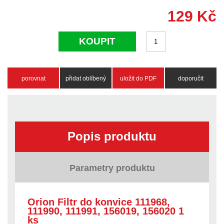
129
Kč
KOUPIT
porovnat
přidat oblíbený
uložit do PDF
doporučit
Popis produktu
Parametry produktu
Orion Filtr do konvice 111968,
111990, 111991, 156019, 156020 1
ks